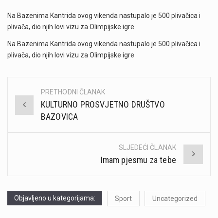
Na Bazenima Kantrida ovog vikenda nastupalo je 500 plivačica i
plivača, dio njih lovi vizu za Olimpijske igre
Na Bazenima Kantrida ovog vikenda nastupalo je 500 plivačica i
plivača, dio njih lovi vizu za Olimpijske igre
PRETHODNI ČLANAK
Post
KULTURNO PROSVJETNO DRUŠTVO
navigation
BAZOVICA
SLJEDEĆI ČLANAK
Imam pjesmu za tebe
Objavljeno u kategorijama:
Sport
Uncategorized