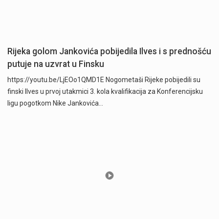
Rijeka golom Jankovića pobijedila Ilves i s prednošću
putuje na uzvrat u Finsku
https://youtu.be/LjEOo1QMD1E Nogometaši Rijeke pobijedili su
finski Ilves u prvoj utakmici 3. kola kvalifikacija za Konferencijsku
ligu pogotkom Nike Jankovića…