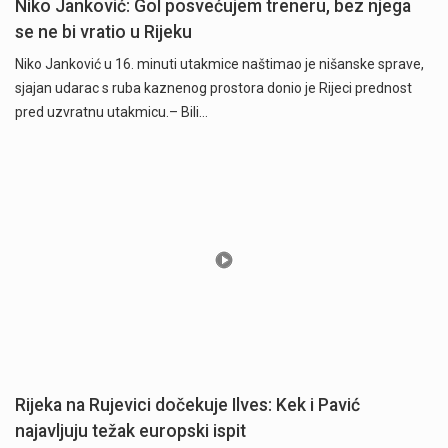
Niko Janković: Gol posvećujem treneru, bez njega
se ne bi vratio u Rijeku
Niko Janković u 16. minuti utakmice naštimao je nišanske sprave,
sjajan udarac s ruba kaznenog prostora donio je Rijeci prednost
pred uzvratnu utakmicu.– Bili…
Rijeka na Rujevici dočekuje Ilves: Kek i Pavić
najavljuju težak europski ispit