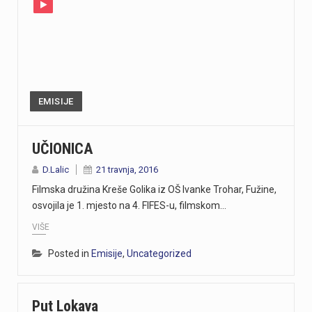
EMISIJE
UČIONICA
D.Lalic
21 travnja, 2016
Filmska družina Kreše Golika iz OŠ Ivanke Trohar, Fužine,
osvojila je 1. mjesto na 4. FIFES-u, filmskom…
VIŠE
Posted in
Emisije
,
Uncategorized
Put Lokava