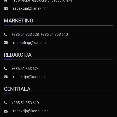
Trg Riječke rezolucije 3, 51000 Rijeka
redakcija@kanal-ri.hr
MARKETING
+385 51 353 628, +385 51 353 610
marketing@kanal-ri.hr
REDAKCIJA
+385 51 353 624
redakcija@kanal-ri.hr
CENTRALA
+385 51 353 619
redakcija@kanal-ri.hr