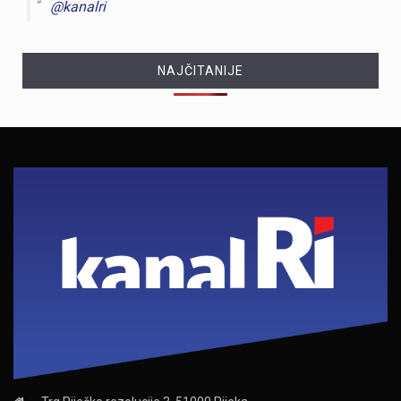
@kanalri
NAJČITANIJE