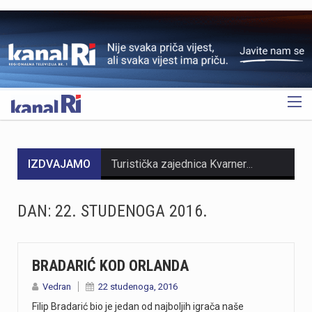
OGLAS
IZDVAJAMO
Turistička zajednica Kvarnera pokrenula je novi video serijal pod nazivom Nona Chef. Projekt se temelji na receptima koji se prenose generacijama. Nastali su od lokalnih namirnica iz mora, s otoka, iz gorja i vrtova. Cilj projekta je očuvanje kvarnerske gastronomske baštine. Recepti trebaju ostati dio svakodnevice novih generacija. Serijal upoznaje gledatelje s autentičnim kvarnerskim nonama. Prikazuje njihove obiteljske recepte i priče. Uz recepte, video susreti donose mirise domaće kuhinje. Važan dio serijala čine i lokalni dijalekti. Epizode donose izvorne izraze, sjećanja i životne priče. Svaka nova epizoda predstavlja novi recept i novo lice Kvarnera. Godina Europske regije gastronomije bila je povod za projekt. "Nadamo se da će naše none – i poneki nono - mnogima biti najljepši poziv da posjete Kvarner i upoznaju ga kroz njegove okuse", izjavila je Marijana Kalčić. Direktorica TZ Kvarnera ističe važnost ove priče. Projekt dočarava običaje i način života regije. Najave na društvenim mrežama već imaju pozitivne komentare. Publika time pokazuje da cijeni autentične priče.Serijal se može pratiti na digitalnim kanalima TZ Kvarnera. Prvi video i najava dostupni su na Instagram profilu. Poveznice na najavu serijala Nona Chef i na prvi video: https://www.instagram.com/p/DbsDD-KsUCJ/
U razdoblju od 1. do 5. kolovoza na području Policijske uprave primorsko-goranske zabilježeno je devet provalnih krađa u domove, od kojih su tri ostale u pokušaju. Kaznena djela počinjena su u centru Rijeke, na Trsatu, na području općine Čavle te na otocima Rabu i Krku. Nepoznati počinitelji su iz stambenih objekata otuđili novac, nakit i satove. Ukupna materijalna šteta procjenjuje se na više desetaka tisuća eura. Policijski službenici intenzivno tragaju za počiniteljima i otuđenim predmetima, a građanima donosimo službene savjete za zaštitu domova. Mehanička i tehnička zaštita Kvalitetna stolarija i brave: Ugradite protuprovalna vrata s kvalitetnim cilindrom i višestrukim zaključavanjem. Postavite dodatne zasune na prozore i balkonska vrata. Rasvjeta na senzor: Postavite senzorsku vanjsku rasvjetu ispred ulaza, u dvorištu i na balkonima jer provalnici izbjegavaju osvijetljena mjesta. Alarm i videonadzor: Vidljivo postavljene kamere i naljepnice upozorenja o alarmu djeluju kao snažan odvraćajući faktor. Svakodnevne navike Uvijek zaključavajte vrata: Zaključajte ulazna vrata i zatvorite prozore čak i kada odlazite na samo nekoliko minuta. Bez skrivenih ključeva: Nikada ne ostavljajte ključeve ispod otirača, u teglama za cvijeće ili iznad vrata. Provjera identiteta: Ne otvarajte vrata nepoznatim osobama dok ne utvrdite tko su Savjeti za dulja izbivanja i putovanja Stvorite privid prisutnosti: Zamolite…
DAN:
22. STUDENOGA 2016.
https://youtu.be/zOgdGqUily8 U Muzeju grada Rijeke otvorena je izložba belgijske čipke pod nazivom „Suvremena umjetnost niti“. Riječ je o drugoj suradnji s Veleposlanstvom Kraljevine Belgije te udrugama „Artofil“ i „Living Lace“. Izložba okuplja radove 120 sudionika koji su čipku izrađivali na suvremen način, koristeći materijale poput keramike, čelika i stakla. Belgija je poznata kao kolijevka tradicionalne čipke na batiće, a izložba je povezana s poviješću same Palače šećera. Svi zainteresirani izložbu mogu pogledati do 6. rujna. Više u videoprilogu:
https://youtu.be/mDR29ffvagE
BRADARIĆ KOD ORLANDA
Vedran
22 studenoga, 2016
https://youtu.be/t_-9LE0PJjw
Filip Bradarić bio je jedan od najboljih igrača naše