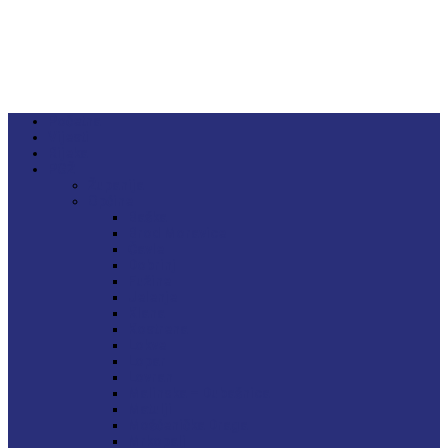
Početna
Vijesti
Rijeka
PGŽ
Županija
Općine
Baška
Brod Moravice
Čavle
Dobrinj
Fužine
Jelenje
Klana
Kostrena
Lokve
Lopar
Lovran
Malinska – Dubašnica
Matulji
Mošćenička Draga
Mrkopalj