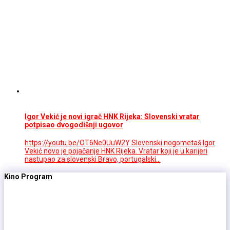
Igor Vekić je novi igrač HNK Rijeka: Slovenski vratar
potpisao dvogodišnji ugovor
https://youtu.be/OT6Ne0UuW2Y Slovenski nogometaš Igor
Vekić novo je pojačanje HNK Rijeka. Vratar koji je u karijeri
nastupao za slovenski Bravo, portugalski…
Kino Program