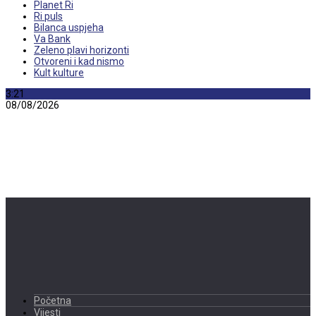
Planet Ri
Ri puls
Bilanca uspjeha
Va Bank
Zeleno plavi horizonti
Otvoreni i kad nismo
Kult kulture
3:21
08/08/2026
Početna
Vijesti