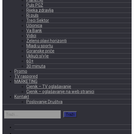
Puls PGŽ
Rijeka zdravlja
Ri puls
Treći Sektor
Učionica
Va Bank
Vidici
Zeleno plavi horizonti
Mladi u sportu
Goranske priče
Uključi s(v)e
60+
30 minuta
Promo
TV raspored
MARKETING
Cjenik – TV oglašavanje
Cjenik – oglašavanje na web stranici
Kontakt
Poslovanje Društva