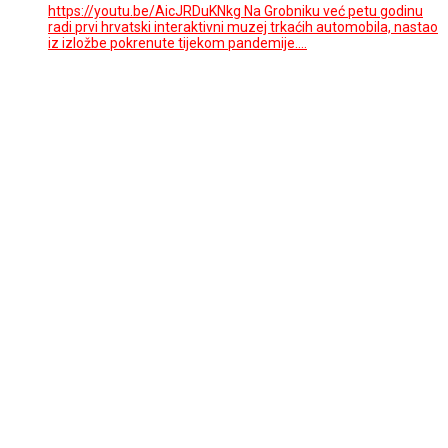
https://youtu.be/AicJRDuKNkg Na Grobniku već petu godinu
radi prvi hrvatski interaktivni muzej trkaćih automobila, nastao
iz izložbe pokrenute tijekom pandemije.…