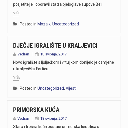
posjetitelje i oporavilišta za bjeloglave supove Beli
Danas, oko 16.50 sati, na ŽC-5047, staroj cesti prema Učki, kod Poklona, dogodila se teška prometna nesreća u kojoj su sudjelovali motocikl i osobno vozilo.U nesreći je smrtno stradao vozač motocikla, koji je preminuo na mjestu događaja.U tijeku je očevid kojim će se utvrditi okolnosti i uzrok nesreće.
VIŠE
https://youtu.be/T5evucKJLOw
Posted in
Mozaik
,
Uncategorized
https://youtu.be/aILFsriI-vk
DJEČJE IGRALIŠTE U KRALJEVICI
https://youtu.be/dUeukmccp5w U gospodarskoj zoni Volnik pokraj Cresa svečano je obilježen početak izgradnje novog vatrogasnog doma, što predstavlja jedan od najvažnijih infrastrukturnih projekata za tamošnje vatrogastvo. Umjesto kamena temeljca, u temelje je položena kutija s vatrogasnom sjekiricom, mlaznicom i drugim predmetima, a događaju su prisustvovali gradonačelnik Cresa Marin Gregorović te dužnosnici i članovi vatrogasnih društava. Više u videoprilogu:
Vedran
18 svibnja, 2017
https://youtu.be/MxppqkGISgM U umjetničkom paviljonu Juraj Šporer u Opatiji otvorena je izložba Pop arta pred gotovo 800 posjetitelja, nakon čega je održano i stručno vodstvo. Djela dolaze iz jedne od najvećih privatnih zbirki u Austriji koju su 1960-ih pokrenuli Peter Infeld i njegova majka, a uključuje i radove Andyja Warhola. Izložba ostaje otvorena do 27. rujna i može se razgledati svakim danom od 10 do 22 sata. Više u videoprilogu:
Novo igralište s ljuljačkom i vrtuljkom donijelo je osmjehe
u kraljevičku Forticu.
VIŠE
Posted in
Uncategorized
,
Vijesti
PRIMORSKA KUĆA
Vedran
18 svibnja, 2017
Stara i trošna kuća postaje primorska ljepotica s