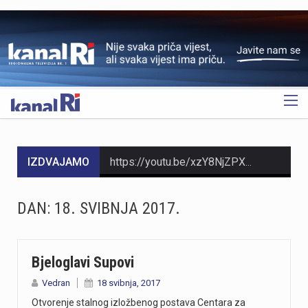
OGLAS
IZDVAJAMO
https://youtu.be/xzY8NjZPXok MO Brašćine-Pulac traži rješenje problema s autobusima nakon izlijetanja na Drenovskom putuNakon izlijetanja autobusa Autotroleja na Drenovskom putu, Vijeće MO Brašćine-Pulac izrazilo je zabrinutost građana, ističući opasnu situaciju te tražeći izmjenu trase i prilagodbu sistema javnog prijevoza. Predsjednik Vijeća Josip Rupčić navodi da su održani sastanci o pravilima parkiranja i zabrani izlaska vozača iz autobusa, no upitno je poštivanje tih uputa.Vijeće traži hitan sastanak s Gradom Rijekom kao vlasnikom Autotroleja kako bi se riješio problem i izmijenila trasa. Više u videoprilogu:
https://youtu.be/jr4h8J51PBM Riječki tunel, dug 330 metara, prokopala je talijanska vojska između 1939. i 1942. godine kao sklonište, a danas služi kao jedna od najvećih turističkih atrakcija Rijeke. Zbog stalne temperature od 15 stupnjeva, tunel ljeti privlači domaće i strane turiste koji u njemu traže osvježenje od ljetnih vrućina i uče o povijesti. Prošle je godine tunelom prošetalo 44 000 posjetitelja, a višenamjenski prostor danas ugošćuje izložbe, vinska događanja i adventske aktivnosti. Više u videoprilogu:
DAN:
18. SVIBNJA 2017.
Na Pećinama u Rijeci večeras se urušio balkon napuštene kuće u blizini hotela Jadran. Prema informacijama policije, u trenutku urušavanja ispod balkona nalazile su se dvije mlađe osobe, koje su pritom ozlijeđene. Na mjesto nesreće stigli su vatrogasci i djelatnici Hitne pomoći.Riječ je o napuštenom objektu uz hotel Jadran. Više informacija o okolnostima događaja i težini ozljeda očekuje se nakon završetka intervencije i policijskog očevida.
https://youtu.be/JtPQjNwTObk
Bjeloglavi Supovi
Vedran
18 svibnja, 2017
https://youtu.be/Gad20jtIOAQ U večernjim satima između Zlobina i Plase buknuo je veliki požar na izuzetno teškom terenu koji su gasili vatrogasci iz JVP Rijeka i sedam DVD-ova. Zbog nepristupačnosti terena, vodu za gašenje dopremile su Hrvatske željeznice, a desetak vatrogasaca jutros je nastavilo s dogašivanjem. Iako je uzrok često iskrenje s pruge, požar je izbio 200 metara dalje, te se uzrok tek treba utvrditi. Više u videoprilogu:
Otvorenje stalnog izložbenog postava Centara za