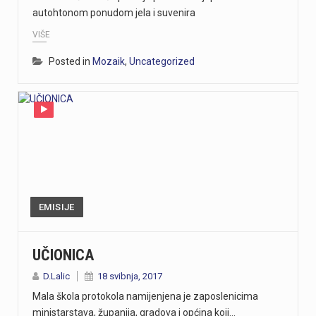
autohtonom ponudom jela i suvenira
VIŠE
Posted in
Mozaik
,
Uncategorized
EMISIJE
UČIONICA
D.Lalic
18 svibnja, 2017
Mala škola protokola namijenjena je zaposlenicima
ministarstava, županija, gradova i općina koji…