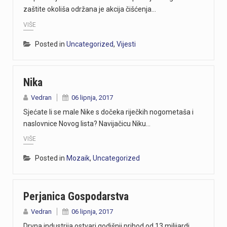
zaštite okoliša održana je akcija čišćenja…
VIŠE
Posted in
Uncategorized
,
Vijesti
Nika
Vedran
06 lipnja, 2017
Sjećate li se male Nike s dočeka riječkih nogometaša i
naslovnice Novog lista? Navijačicu Niku…
VIŠE
Posted in
Mozaik
,
Uncategorized
Perjanica Gospodarstva
Vedran
06 lipnja, 2017
Drvna industrija ostvari godišnji prihod od 13 milijardi