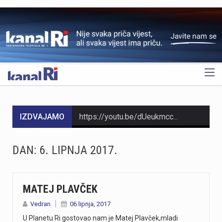
OGLAS
IZDVAJAMO
https://youtu.be/dUeukmccp5w U gospodarskoj zoni Volnik pokraj Cresa svečano je obilježen početak izgradnje novog vatrogasnog doma, što predstavlja jedan od najvažnijih infrastrukturnih projekata za tamošnje vatrogastvo. Umjesto kamena temeljca, u temelje je položena kutija s vatrogasnom sjekiricom, mlaznicom i drugim predmetima, a događaju su prisustvovali gradonačelnik Cresa Marin Gregorović te dužnosnici i članovi vatrogasnih društava. Više u videoprilogu:
https://youtu.be/MxppqkGISgM U umjetničkom paviljonu Juraj Šporer u Opatiji otvorena je izložba Pop arta pred gotovo 800 posjetitelja, nakon čega je održano i stručno vodstvo. Djela dolaze iz jedne od najvećih privatnih zbirki u Austriji koju su 1960-ih pokrenuli Peter Infeld i njegova majka, a uključuje i radove Andyja Warhola. Izložba ostaje otvorena do 27. rujna i može se razgledati svakim danom od 10 do 22 sata. Više u videoprilogu:
DAN:
6. LIPNJA 2017.
https://youtu.be/aILFsriI-vk
https://youtu.be/LjEOo1QMD1E Nogometaši Rijeke pobijedili su finski Ilves u prvoj utakmici 3. kola kvalifikacija za Konferencijsku ligu pogotkom Nike Jankovića u 16. minuti. Unatoč minimalnoj prednosti s kojom putuju na uzvrat, trener Matjaž Kek izrazio je zabrinutost zbog manjka realizacije i nervoze u igri. Uzvratna utakmica igra se u Finskoj u četvrtak, 13. kolovoza s početkom u 18 sati. Više u videoprilogu:
MATEJ PLAVČEK
Vedran
06 lipnja, 2017
https://youtu.be/qV4DNBJPlKw Zbog dugotrajne suše i smanjenja izdašnosti izvora, KD Vodovod i kanalizacija apelira na racionalno korištenje vode na riječkom području, iako su trenutne zalihe dostatne i nema potrebe za redukcijama. Cilj preporučenih mjera, koje uključuju zabranu zalijevanja travnjaka i pranja automobila, jest smanjenje dnevne potrošnje za 10 do 15 posto. Više u videoprilogu:
U Planetu Ri gostovao nam je Matej Plavček,mladi