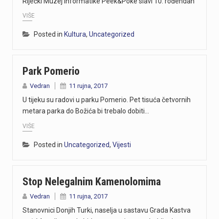
Riječki Muzej informatike Peek&Poke slavi 10. rođendan
VIŠE
Posted in
Kultura
,
Uncategorized
Park Pomerio
Vedran
11 rujna, 2017
U tijeku su radovi u parku Pomerio. Pet tisuća četvornih
metara parka do Božića bi trebalo dobiti…
VIŠE
Posted in
Uncategorized
,
Vijesti
Stop Nelegalnim Kamenolomima
Vedran
11 rujna, 2017
Stanovnici Donjih Turki, naselja u sastavu Grada Kastva