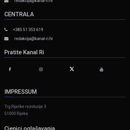
redakcija@kanal-ri.hr
CENTRALA
+385 51 353 619
redakcija@kanal-ri.hr
Pratite Kanal Ri
IMPRESSUM
Trg Riječke rezolucije 3
51000 Rijeka
Cjenici oglašavanja