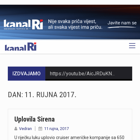
OGLAS
IZDVAJAMO
https://youtu.be/AicJRDuKNkg Na Grobniku već petu godinu radi prvi hrvatski interaktivni muzej trkaćih automobila, nastao iz izložbe pokrenute tijekom pandemije. Posebnost muzeja, koji vodi vlasnik Dorijan Kljun, jest u tome što posjetitelji mogu sjesti u vozila i čuti zvuk upaljenih motora, budući da većina eksponata i danas vozi utrke. Muzej privlači posjetitelje iz cijele Europe, a za 23. kolovoza najavljeno je drugo izdanje Grobnik Car Showa uz defile od sedamdesetak vozila i predstavljanje domaćih gastro specijaliteta. Više u videoprilogu:
HMNK Rijeka započeo je prodaju članskih iskaznica i sezonskih pretplata za novu futsal sezonu, koja će biti otvorena velikim derbijem protiv Hajduka u Sportskoj dvorani Zamet.Kupnja sezonske pretplate moguća je isključivo za članove kluba. Cijena pretplate iznosi 90 eura, dok djeca do 15 godina i osobe starije od 65 godina mogu svoju pretplatu kupiti po povlaštenoj cijeni od 45 eura.Sva mjesta u dvorani bit će numerirana, pa će svaki navijač prilikom kupnje odabrati svoje mjesto koje će ga čekati tijekom cijele sezone.Najmlađi navijači također imaju poseban razlog za dolazak u Zamet. Djeca do 10 godina imat će besplatan ulaz u posebno organiziran dječji sektor, osmišljen kako bi i oni mogli uživati u vrhunskom futsalu u sigurnom i prilagođenom okruženju.Nova sezona donosi i novo natjecanje - Liga kup, zbog čega u klubu očekuju najmanje 15 domaćih utakmica. To znači da će vlasnici sezonskih pretplata svaku utakmicu pratiti po cijeni od samo šest eura, odnosno tri eura za djecu i osobe starije od 65 godina, uz mogućnost da taj iznos bude i manji ako Rijeka izbori dodatne domaće susrete.Sezonske pretplate mogu se kupiti isključivo putem platforme Ticket4You. Digitalna ulaznica bit će dostavljena na e-mail adresu kupca, dok će fizičku člansku iskaznicu navijači…
DAN:
11. RUJNA 2017.
https://youtu.be/bbJS07ZGQeU Tridesetosmogodišnji Denis Vejzović iz Hrvatske doživio je puknuće aneurizme u Irskoj, a obitelj ima manje od dana prije nego što liječnici u Corku isključe aparate za održavanje života. Liječnički tim donosi odluku o isključivanju, a obitelj hitno traži medicinski prijevoz i bolnicu u Hrvatskoj te prikuplja pomoć preko GoFundMe aplikacije.Donacije za pomoć obitelji i organizaciju liječničkog prijevoza mogu se uplatiti putem GoFundMe platforme. https://www.gofundme.com/f/help-denis-fight-for-his-life?lang=en_US&ts=1785938768 Više u videoprilogu:
https://youtu.be/Ms7A82drFtA
Uplovila Sirena
Vedran
11 rujna, 2017
https://youtu.be/mldUU0Knk1Y U prometnoj nesreći u Rijeci teško je ozlijeđena 75-godišnja pješakinja, dok je 80-godišnji pješak prošao s lakšim ozljedama. Na njih je na pješačkom prijelazu naletio autobus kojim je upravljao 54-godišnji vozač. Nesreća se dogodila u utorak, 4. kolovoza, oko 18 sati na raskrižju Ulice Ivana Zajca i Ribarske ulice.
U riječku luku uplovio cruiser američke kompanije sa 650