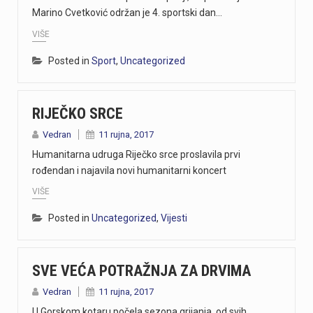
Marino Cvetković održan je 4. sportski dan…
VIŠE
Posted in
Sport
,
Uncategorized
RIJEČKO SRCE
Vedran
11 rujna, 2017
Humanitarna udruga Riječko srce proslavila prvi
rođendan i najavila novi humanitarni koncert
VIŠE
Posted in
Uncategorized
,
Vijesti
SVE VEĆA POTRAŽNJA ZA DRVIMA
Vedran
11 rujna, 2017
U Gorskom kotaru počela sezona grijanja, od svih