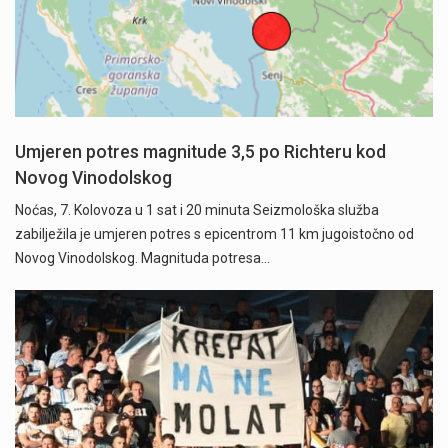
Umjeren potres magnitude 3,5 po Richteru kod
Novog Vinodolskog
Noćas, 7. Kolovoza u 1 sat i 20 minuta Seizmološka služba
zabilježila je umjeren potres s epicentrom 11 km jugoistočno od
Novog Vinodolskog. Magnituda potresa…
Započela je prodaja članskih iskaznica i pretplate" />