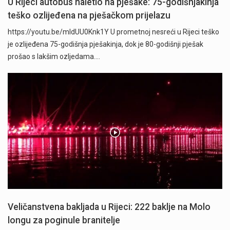
U Rijeci autobus naletio na pješake: 75-godišnjakinja
teško ozlijeđena na pješačkom prijelazu
https://youtu.be/mldUU0Knk1Y U prometnoj nesreći u Rijeci teško
je ozlijeđena 75-godišnja pješakinja, dok je 80-godišnji pješak
prošao s lakšim ozljedama.…
Veličanstvena bakljada u Rijeci: 222 baklje na Molo
longu za poginule branitelje