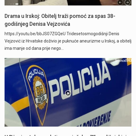
Drama u Irskoj: Obitelj traži pomoć za spas 38-
godišnjeg Denisa Vejzovića
https://youtu.be/bbJS07ZGQeU Tridesetosmogodišnji Denis
Vejzović iz Hrvatske doživio je puknuće aneurizme u Irskoj, a obitelj
ima manje od dana prije nego…