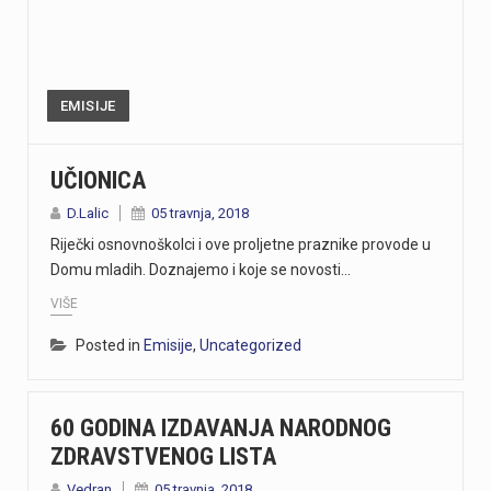
EMISIJE
UČIONICA
D.Lalic
05 travnja, 2018
Riječki osnovnoškolci i ove proljetne praznike provode u
Domu mladih. Doznajemo i koje se novosti…
VIŠE
Posted in
Emisije
,
Uncategorized
60 GODINA IZDAVANJA NARODNOG
ZDRAVSTVENOG LISTA
Vedran
05 travnja, 2018