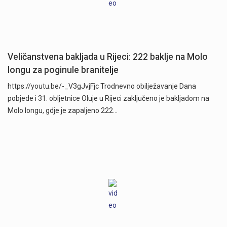
Veličanstvena bakljada u Rijeci: 222 baklje na Molo
longu za poginule branitelje
https://youtu.be/-_V3gJvjFjc Trodnevno obilježavanje Dana
pobjede i 31. obljetnice Oluje u Rijeci zaključeno je bakljadom na
Molo longu, gdje je zapaljeno 222…