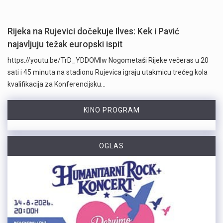
Rijeka na Rujevici dočekuje Ilves: Kek i Pavić
najavljuju težak europski ispit
https://youtu.be/TrD_YDDOMIw Nogometaši Rijeke večeras u 20
sati i 45 minuta na stadionu Rujevica igraju utakmicu trećeg kola
kvalifikacija za Konferencijsku…
KINO PROGRAM
OGLAS