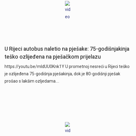
U Rijeci autobus naletio na pješake: 75-godišnjakinja
teško ozlijeđena na pješačkom prijelazu
https://youtu.be/mldUU0Knk1Y U prometnoj nesreći u Rijeci teško
je ozlijeđena 75-godišnja pješakinja, dok je 80-godišnji pješak
prošao s lakšim ozljedama.…