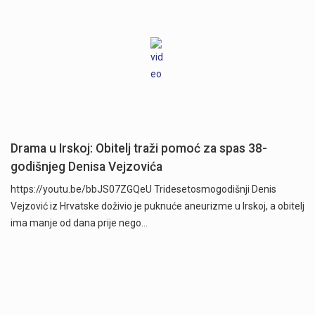
Drama u Irskoj: Obitelj traži pomoć za spas 38-
godišnjeg Denisa Vejzovića
https://youtu.be/bbJS07ZGQeU Tridesetosmogodišnji Denis
Vejzović iz Hrvatske doživio je puknuće aneurizme u Irskoj, a obitelj
ima manje od dana prije nego…