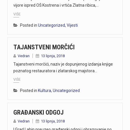
vijore ispred OŠ Kostrena i vrtića Zlatna ribica,…
VIŠE
Posted in
Uncategorized
,
Vijesti
TAJANSTVENI MORČIĆI
Vedran
13 lipnja, 2018
Tajanstveni morčići, naziv je dopunjenog izdanja knjige
poznatog restauratora i zlatarskog majstora…
VIŠE
Posted in
Kultura
,
Uncategorized
GRAĐANSKI ODGOJ
Vedran
13 lipnja, 2018
I Grad Labin preuzeo građanski odgoj i obrazovanje po