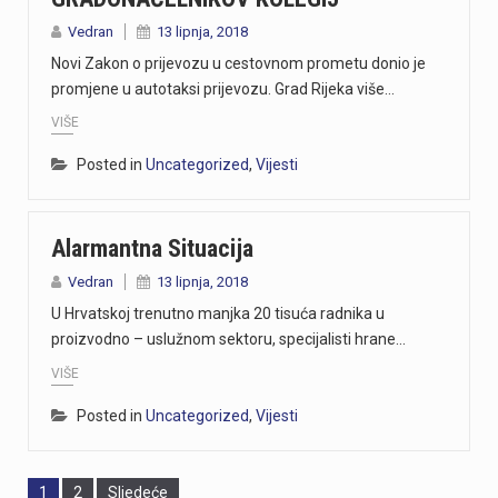
Vedran
13 lipnja, 2018
Novi Zakon o prijevozu u cestovnom prometu donio je
promjene u autotaksi prijevozu. Grad Rijeka više…
VIŠE
Posted in
Uncategorized
,
Vijesti
Alarmantna Situacija
Vedran
13 lipnja, 2018
U Hrvatskoj trenutno manjka 20 tisuća radnika u
proizvodno – uslužnom sektoru, specijalisti hrane…
VIŠE
Posted in
Uncategorized
,
Vijesti
Page
Page
1
2
Sljedeće