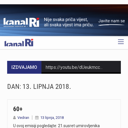
OGLAS
IZDVAJAMO
https://youtu.be/dUeukmccp5w U gospodarskoj zoni Volnik pokraj Cresa svečano je obilježen početak izgradnje novog vatrogasnog doma, što predstavlja jedan od najvažnijih infrastrukturnih projekata za tamošnje vatrogastvo. Umjesto kamena temeljca, u temelje je položena kutija s vatrogasnom sjekiricom, mlaznicom i drugim predmetima, a događaju su prisustvovali gradonačelnik Cresa Marin Gregorović te dužnosnici i članovi vatrogasnih društava. Više u videoprilogu:
https://youtu.be/MxppqkGISgM U umjetničkom paviljonu Juraj Šporer u Opatiji otvorena je izložba Pop arta pred gotovo 800 posjetitelja, nakon čega je održano i stručno vodstvo. Djela dolaze iz jedne od najvećih privatnih zbirki u Austriji koju su 1960-ih pokrenuli Peter Infeld i njegova majka, a uključuje i radove Andyja Warhola. Izložba ostaje otvorena do 27. rujna i može se razgledati svakim danom od 10 do 22 sata. Više u videoprilogu:
DAN:
13. LIPNJA 2018.
https://youtu.be/aILFsriI-vk
https://youtu.be/LjEOo1QMD1E Nogometaši Rijeke pobijedili su finski Ilves u prvoj utakmici 3. kola kvalifikacija za Konferencijsku ligu pogotkom Nike Jankovića u 16. minuti. Unatoč minimalnoj prednosti s kojom putuju na uzvrat, trener Matjaž Kek izrazio je zabrinutost zbog manjka realizacije i nervoze u igri. Uzvratna utakmica igra se u Finskoj u četvrtak, 13. kolovoza s početkom u 18 sati. Više u videoprilogu:
60+
Vedran
13 lipnja, 2018
https://youtu.be/qV4DNBJPlKw Zbog dugotrajne suše i smanjenja izdašnosti izvora, KD Vodovod i kanalizacija apelira na racionalno korištenje vode na riječkom području, iako su trenutne zalihe dostatne i nema potrebe za redukcijama. Cilj preporučenih mjera, koje uključuju zabranu zalijevanja travnjaka i pranja automobila, jest smanjenje dnevne potrošnje za 10 do 15 posto. Više u videoprilogu:
U ovoj emisiji pogledajte: 21.susret umirovljenika