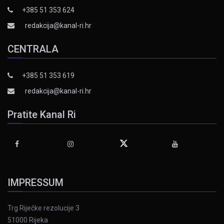
+385 51 353 624
redakcija@kanal-ri.hr
CENTRALA
+385 51 353 619
redakcija@kanal-ri.hr
Pratite Kanal Ri
IMPRESSUM
Trg Riječke rezolucije 3
51000 Rijeka