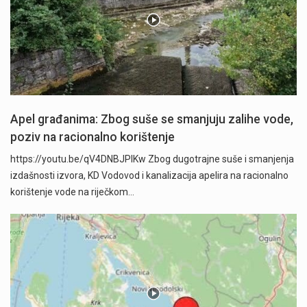
Apel građanima: Zbog suše se smanjuju zalihe vode,
poziv na racionalno korištenje
https://youtu.be/qV4DNBJPlKw Zbog dugotrajne suše i smanjenja
izdašnosti izvora, KD Vodovod i kanalizacija apelira na racionalno
korištenje vode na riječkom…