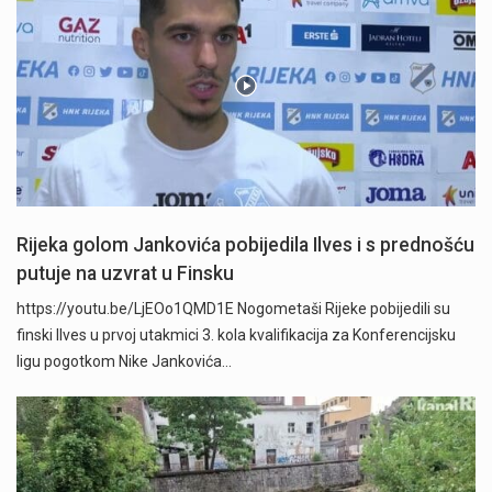
Rijeka golom Jankovića pobijedila Ilves i s prednošću
putuje na uzvrat u Finsku
https://youtu.be/LjEOo1QMD1E Nogometaši Rijeke pobijedili su
finski Ilves u prvoj utakmici 3. kola kvalifikacija za Konferencijsku
ligu pogotkom Nike Jankovića…