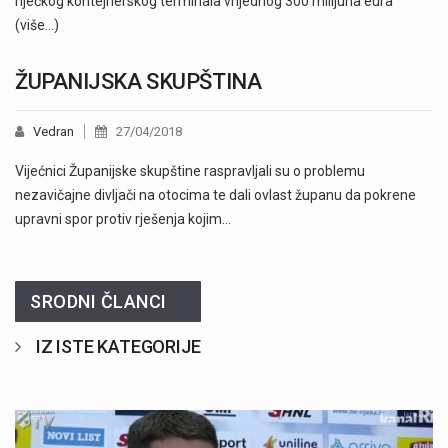
riječkog kontejnerskog terminala vrijednog 300 milijuna eura
(više…)
ŽUPANIJSKA SKUPŠTINA
Vedran
27/04/2018
Vijećnici Županijske skupštine raspravljali su o problemu
nezavičajne divljači na otocima te dali ovlast županu da pokrene
upravni spor protiv rješenja kojim…
SRODNI ČLANCI
IZ ISTE KATEGORIJE