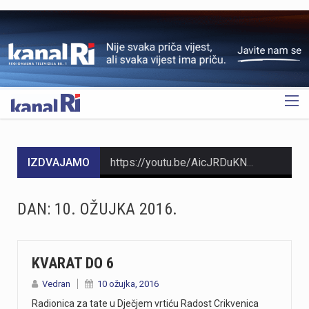
OGLAS
IZDVAJAMO
https://youtu.be/AicJRDuKNkg Na Grobniku već petu godinu radi prvi hrvatski interaktivni muzej trkaćih automobila, nastao iz izložbe pokrenute tijekom pandemije. Posebnost muzeja, koji vodi vlasnik Dorijan Kljun, jest u tome što posjetitelji mogu sjesti u vozila i čuti zvuk upaljenih motora, budući da većina eksponata i danas vozi utrke. Muzej privlači posjetitelje iz cijele Europe, a za 23. kolovoza najavljeno je drugo izdanje Grobnik Car Showa uz defile od sedamdesetak vozila i predstavljanje domaćih gastro specijaliteta. Više u videoprilogu:
HMNK Rijeka započeo je prodaju članskih iskaznica i sezonskih pretplata za novu futsal sezonu, koja će biti otvorena velikim derbijem protiv Hajduka u Sportskoj dvorani Zamet.Kupnja sezonske pretplate moguća je isključivo za članove kluba. Cijena pretplate iznosi 90 eura, dok djeca do 15 godina i osobe starije od 65 godina mogu svoju pretplatu kupiti po povlaštenoj cijeni od 45 eura.Sva mjesta u dvorani bit će numerirana, pa će svaki navijač prilikom kupnje odabrati svoje mjesto koje će ga čekati tijekom cijele sezone.Najmlađi navijači također imaju poseban razlog za dolazak u Zamet. Djeca do 10 godina imat će besplatan ulaz u posebno organiziran dječji sektor, osmišljen kako bi i oni mogli uživati u vrhunskom futsalu u sigurnom i prilagođenom okruženju.Nova sezona donosi i novo natjecanje - Liga kup, zbog čega u klubu očekuju najmanje 15 domaćih utakmica. To znači da će vlasnici sezonskih pretplata svaku utakmicu pratiti po cijeni od samo šest eura, odnosno tri eura za djecu i osobe starije od 65 godina, uz mogućnost da taj iznos bude i manji ako Rijeka izbori dodatne domaće susrete.Sezonske pretplate mogu se kupiti isključivo putem platforme Ticket4You. Digitalna ulaznica bit će dostavljena na e-mail adresu kupca, dok će fizičku člansku iskaznicu navijači…
DAN:
10. OŽUJKA 2016.
https://youtu.be/bbJS07ZGQeU Tridesetosmogodišnji Denis Vejzović iz Hrvatske doživio je puknuće aneurizme u Irskoj, a obitelj ima manje od dana prije nego što liječnici u Corku isključe aparate za održavanje života. Liječnički tim donosi odluku o isključivanju, a obitelj hitno traži medicinski prijevoz i bolnicu u Hrvatskoj te prikuplja pomoć preko GoFundMe aplikacije.Donacije za pomoć obitelji i organizaciju liječničkog prijevoza mogu se uplatiti putem GoFundMe platforme. https://www.gofundme.com/f/help-denis-fight-for-his-life?lang=en_US&ts=1785938768 Više u videoprilogu:
https://youtu.be/Ms7A82drFtA
KVARAT DO 6
Vedran
10 ožujka, 2016
https://youtu.be/mldUU0Knk1Y U prometnoj nesreći u Rijeci teško je ozlijeđena 75-godišnja pješakinja, dok je 80-godišnji pješak prošao s lakšim ozljedama. Na njih je na pješačkom prijelazu naletio autobus kojim je upravljao 54-godišnji vozač. Nesreća se dogodila u utorak, 4. kolovoza, oko 18 sati na raskrižju Ulice Ivana Zajca i Ribarske ulice.
Radionica za tate u Dječjem vrtiću Radost Crikvenica