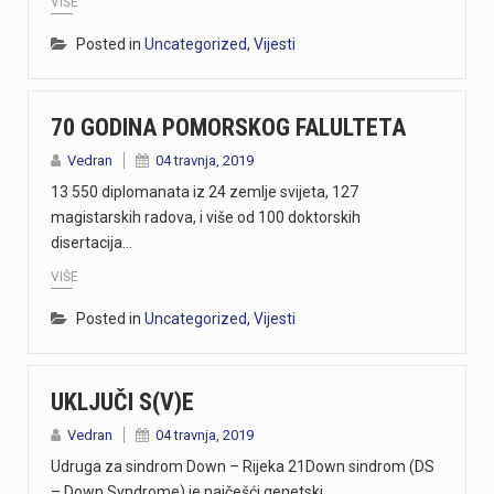
VIŠE
Posted in
Uncategorized
,
Vijesti
70 GODINA POMORSKOG FALULTETA
Vedran
04 travnja, 2019
13 550 diplomanata iz 24 zemlje svijeta, 127
magistarskih radova, i više od 100 doktorskih
disertacija…
VIŠE
Posted in
Uncategorized
,
Vijesti
UKLJUČI S(V)E
Vedran
04 travnja, 2019
Udruga za sindrom Down – Rijeka 21Down sindrom (DS
– Down Syndrome) je najčešći genetski…