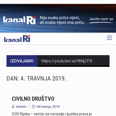
OGLAS
IZDVAJAMO
https://youtu.be/xzY8NjZPXok
https://youtu.be/jr4h8J51PBM
DAN:
4. TRAVNJA 2019.
https://youtu.be/Gad20jtIOAQ
Danas, oko 16.50 sati, na ŽC-5047, staroj cesti prema Učki, kod Poklona, dogodila se teška prometna nesreća u kojoj su sudjelovali motocikl i osobno vozilo.U nesreći je smrtno stradao vozač motocikla, koji je preminuo na mjestu događaja.U tijeku je očevid kojim će se utvrditi okolnosti i uzrok nesreće.
CIVILNO DRUŠTVO
Vedran
04 travnja, 2019
https://youtu.be/T5evucKJLOw
SOS Rijeka – centar za nenasilje i ljudska prava je