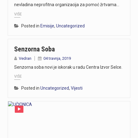
nevladina neprofitna organizacija za pomoć žrtvama…
https://youtu.be/aILFsriI-vk
VIŠE
https://youtu.be/dUeukmccp5w U gospodarskoj zoni Volnik pokraj Cresa svečano je obilježen početak izgradnje novog vatrogasnog doma, što predstavlja jedan od najvažnijih infrastrukturnih projekata za tamošnje vatrogastvo. Umjesto kamena temeljca, u temelje je položena kutija s vatrogasnom sjekiricom, mlaznicom i drugim predmetima, a događaju su prisustvovali gradonačelnik Cresa Marin Gregorović te dužnosnici i članovi vatrogasnih društava. Više u videoprilogu:
Posted in
Emisije
,
Uncategorized
https://youtu.be/MxppqkGISgM U umjetničkom paviljonu Juraj Šporer u Opatiji otvorena je izložba Pop arta pred gotovo 800 posjetitelja, nakon čega je održano i stručno vodstvo. Djela dolaze iz jedne od najvećih privatnih zbirki u Austriji koju su 1960-ih pokrenuli Peter Infeld i njegova majka, a uključuje i radove Andyja Warhola. Izložba ostaje otvorena do 27. rujna i može se razgledati svakim danom od 10 do 22 sata. Više u videoprilogu:
Senzorna Soba
Veći šumski požar koji je u petak predvečer izbio kod Zlobina , uz željezničku prugu Rijeka–Zagreb, tijekom noći je lokaliziran. Širenja požara više nema, a vatrogasci nastavljaju s dogašivanjem.U akciji je tijekom noći sudjelovalo oko 40 vatrogasaca, a u subotu ujutro na terenu ih je ostalo desetak. Zbog nepristupačnog terena angažiran je i vlak za opskrbu vatrogasaca vodom, dok se stanje na požarištu nadzire dronom. Foto:Vatrogasci Rijeka
Vedran
04 travnja, 2019
https://youtu.be/LjEOo1QMD1E Nogometaši Rijeke pobijedili su finski Ilves u prvoj utakmici 3. kola kvalifikacija za Konferencijsku ligu pogotkom Nike Jankovića u 16. minuti. Unatoč minimalnoj prednosti s kojom putuju na uzvrat, trener Matjaž Kek izrazio je zabrinutost zbog manjka realizacije i nervoze u igri. Uzvratna utakmica igra se u Finskoj u četvrtak, 13. kolovoza s početkom u 18 sati. Više u videoprilogu:
Senzorna soba novi je iskorak u radu Centra Izvor Selce.
VIŠE
Posted in
Uncategorized
,
Vijesti