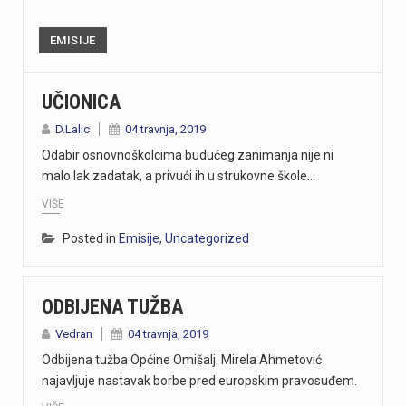
EMISIJE
UČIONICA
D.Lalic
04 travnja, 2019
Odabir osnovnoškolcima budućeg zanimanja nije ni
malo lak zadatak, a privući ih u strukovne škole…
VIŠE
Posted in
Emisije
,
Uncategorized
ODBIJENA TUŽBA
Vedran
04 travnja, 2019
Odbijena tužba Općine Omišalj. Mirela Ahmetović
najavljuje nastavak borbe pred europskim pravosuđem.