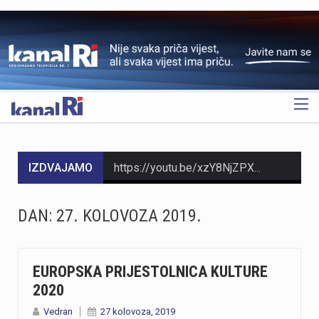
OGLAS
IZDVAJAMO
https://youtu.be/xzY8NjZPXok MO Brašćine-Pulac traži rješenje problema s autobusima nakon izlijetanja na Drenovskom putuNakon izlijetanja autobusa Autotroleja na Drenovskom putu, Vijeće MO Brašćine-Pulac izrazilo je zabrinutost građana, ističući opasnu situaciju te tražeći izmjenu trase i prilagodbu sistema javnog prijevoza. Predsjednik Vijeća Josip Rupčić navodi da su održani sastanci o pravilima parkiranja i zabrani izlaska vozača iz autobusa, no upitno je poštivanje tih uputa.Vijeće traži hitan sastanak s Gradom Rijekom kao vlasnikom Autotroleja kako bi se riješio problem i izmijenila trasa. Više u videoprilogu:
https://youtu.be/jr4h8J51PBM Riječki tunel, dug 330 metara, prokopala je talijanska vojska između 1939. i 1942. godine kao sklonište, a danas služi kao jedna od najvećih turističkih atrakcija Rijeke. Zbog stalne temperature od 15 stupnjeva, tunel ljeti privlači domaće i strane turiste koji u njemu traže osvježenje od ljetnih vrućina i uče o povijesti. Prošle je godine tunelom prošetalo 44 000 posjetitelja, a višenamjenski prostor danas ugošćuje izložbe, vinska događanja i adventske aktivnosti. Više u videoprilogu:
DAN:
27. KOLOVOZA 2019.
Na Pećinama u Rijeci večeras se urušio balkon napuštene kuće u blizini hotela Jadran. Prema informacijama policije, u trenutku urušavanja ispod balkona nalazile su se dvije mlađe osobe, koje su pritom ozlijeđene. Na mjesto nesreće stigli su vatrogasci i djelatnici Hitne pomoći.Riječ je o napuštenom objektu uz hotel Jadran. Više informacija o okolnostima događaja i težini ozljeda očekuje se nakon završetka intervencije i policijskog očevida.
https://youtu.be/JtPQjNwTObk
EUROPSKA PRIJESTOLNICA KULTURE
2020
https://youtu.be/Gad20jtIOAQ U večernjim satima između Zlobina i Plase buknuo je veliki požar na izuzetno teškom terenu koji su gasili vatrogasci iz JVP Rijeka i sedam DVD-ova. Zbog nepristupačnosti terena, vodu za gašenje dopremile su Hrvatske željeznice, a desetak vatrogasaca jutros je nastavilo s dogašivanjem. Iako je uzrok često iskrenje s pruge, požar je izbio 200 metara dalje, te se uzrok tek treba utvrditi. Više u videoprilogu:
Vedran
27 kolovoza, 2019