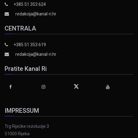
+385 51 353 624
redakcija@kanal-ri.hr
CENTRALA
+385 51 353 619
redakcija@kanal-ri.hr
Pratite Kanal Ri
IMPRESSUM
Trg Riječke rezolucije 3
51000 Rijeka