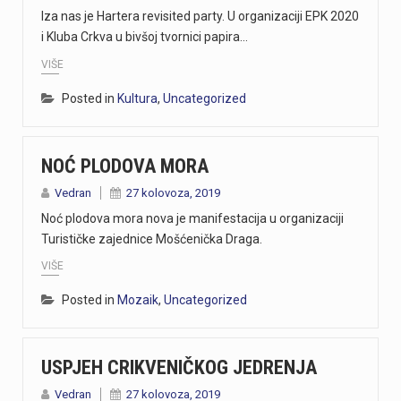
Iza nas je Hartera revisited party. U organizaciji EPK 2020
Danas, oko 16.50 sati, na ŽC-5047, staroj cesti prema Učki, kod Poklona, dogodila se teška prometna nesreća u kojoj su sudjelovali motocikl i osobno vozilo.U nesreći je smrtno stradao vozač motocikla, koji je preminuo na mjestu događaja.U tijeku je očevid kojim će se utvrditi okolnosti i uzrok nesreće.
i Kluba Crkva u bivšoj tvornici papira…
https://youtu.be/T5evucKJLOw
VIŠE
https://youtu.be/aILFsriI-vk
Posted in
Kultura
,
Uncategorized
https://youtu.be/dUeukmccp5w U gospodarskoj zoni Volnik pokraj Cresa svečano je obilježen početak izgradnje novog vatrogasnog doma, što predstavlja jedan od najvažnijih infrastrukturnih projekata za tamošnje vatrogastvo. Umjesto kamena temeljca, u temelje je položena kutija s vatrogasnom sjekiricom, mlaznicom i drugim predmetima, a događaju su prisustvovali gradonačelnik Cresa Marin Gregorović te dužnosnici i članovi vatrogasnih društava. Više u videoprilogu:
NOĆ PLODOVA MORA
https://youtu.be/MxppqkGISgM U umjetničkom paviljonu Juraj Šporer u Opatiji otvorena je izložba Pop arta pred gotovo 800 posjetitelja, nakon čega je održano i stručno vodstvo. Djela dolaze iz jedne od najvećih privatnih zbirki u Austriji koju su 1960-ih pokrenuli Peter Infeld i njegova majka, a uključuje i radove Andyja Warhola. Izložba ostaje otvorena do 27. rujna i može se razgledati svakim danom od 10 do 22 sata. Više u videoprilogu:
Vedran
27 kolovoza, 2019
Noć plodova mora nova je manifestacija u organizaciji
Turističke zajednice Mošćenička Draga.
VIŠE
Posted in
Mozaik
,
Uncategorized
USPJEH CRIKVENIČKOG JEDRENJA
Vedran
27 kolovoza, 2019