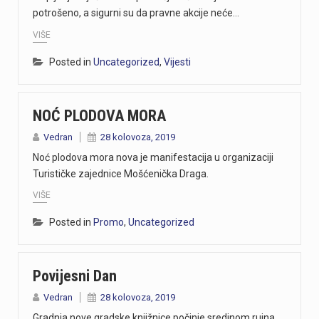
potrošeno, a sigurni su da pravne akcije neće…
VIŠE
Posted in
Uncategorized
,
Vijesti
NOĆ PLODOVA MORA
Vedran
28 kolovoza, 2019
Noć plodova mora nova je manifestacija u organizaciji
Turističke zajednice Mošćenička Draga.
VIŠE
Posted in
Promo
,
Uncategorized
Povijesni Dan
Vedran
28 kolovoza, 2019
Gradnja nove gradske knjižnice počinje sredinom rujna,