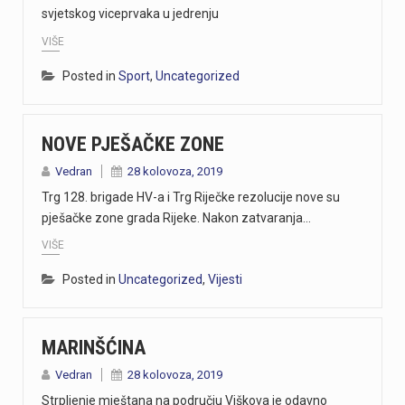
svjetskog viceprvaka u jedrenju
Danas, oko 16.50 sati, na ŽC-5047, staroj cesti prema Učki, kod Poklona, dogodila se teška prometna nesreća u kojoj su sudjelovali motocikl i osobno vozilo.U nesreći je smrtno stradao vozač motocikla, koji je preminuo na mjestu događaja.U tijeku je očevid kojim će se utvrditi okolnosti i uzrok nesreće.
VIŠE
https://youtu.be/T5evucKJLOw
Posted in
Sport
,
Uncategorized
https://youtu.be/aILFsriI-vk
NOVE PJEŠAČKE ZONE
https://youtu.be/dUeukmccp5w U gospodarskoj zoni Volnik pokraj Cresa svečano je obilježen početak izgradnje novog vatrogasnog doma, što predstavlja jedan od najvažnijih infrastrukturnih projekata za tamošnje vatrogastvo. Umjesto kamena temeljca, u temelje je položena kutija s vatrogasnom sjekiricom, mlaznicom i drugim predmetima, a događaju su prisustvovali gradonačelnik Cresa Marin Gregorović te dužnosnici i članovi vatrogasnih društava. Više u videoprilogu:
Vedran
28 kolovoza, 2019
https://youtu.be/MxppqkGISgM U umjetničkom paviljonu Juraj Šporer u Opatiji otvorena je izložba Pop arta pred gotovo 800 posjetitelja, nakon čega je održano i stručno vodstvo. Djela dolaze iz jedne od najvećih privatnih zbirki u Austriji koju su 1960-ih pokrenuli Peter Infeld i njegova majka, a uključuje i radove Andyja Warhola. Izložba ostaje otvorena do 27. rujna i može se razgledati svakim danom od 10 do 22 sata. Više u videoprilogu:
Trg 128. brigade HV-a i Trg Riječke rezolucije nove su
pješačke zone grada Rijeke. Nakon zatvaranja…
VIŠE
Posted in
Uncategorized
,
Vijesti
MARINŠĆINA
Vedran
28 kolovoza, 2019
Strpljenje mještana na području Viškova je odavno