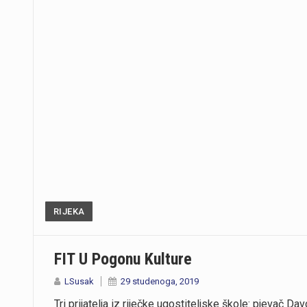
RIJEKA
FIT U Pogonu Kulture
LSusak
29 studenoga, 2019
Tri prijatelja iz riječke ugostiteljske škole: pjevač D