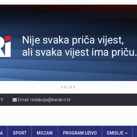
OGLAS
19
Email: redakcija@kanal-ri.hr
RA
SPORT
MOZAIK
PROGRAM UŽIVO
EMISIJE