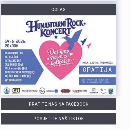
OGLAS
https://youtu.be/dUeukmccp5w U gospodarskoj zoni Volnik pokraj Cresa svečano je obilježen početak izgradnje novog vatrogasnog doma, što predstavlja jedan od najvažnijih infrastrukturnih projekata za tamošnje vatrogastvo. Umjesto kamena temeljca, u temelje je položena kutija s vatrogasnom sjekiricom, mlaznicom i drugim predmetima, a događaju su prisustvovali gradonačelnik Cresa Marin Gregorović te dužnosnici i članovi vatrogasnih društava. Više u videoprilogu:
https://youtu.be/MxppqkGISgM U umjetničkom paviljonu Juraj Šporer u Opatiji otvorena je izložba Pop arta pred gotovo 800 posjetitelja, nakon čega je održano i stručno vodstvo. Djela dolaze iz jedne od najvećih privatnih zbirki u Austriji koju su 1960-ih pokrenuli Peter Infeld i njegova majka, a uključuje i radove Andyja Warhola. Izložba ostaje otvorena do 27. rujna i može se razgledati svakim danom od 10 do 22 sata. Više u videoprilogu:
PRATITE NAS NA FACEBOOK
POSJETITE NAŠ TIKTOK