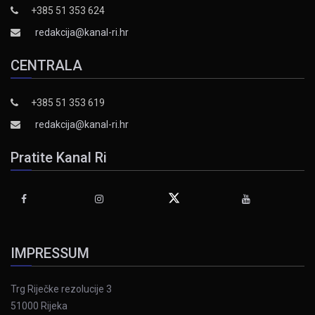
+385 51 353 624
redakcija@kanal-ri.hr
CENTRALA
+385 51 353 619
redakcija@kanal-ri.hr
Pratite Kanal Ri
IMPRESSUM
Trg Riječke rezolucije 3
51000 Rijeka