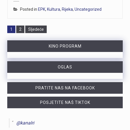
Posted in
EPK
,
Kultura
,
Rijeka
,
Uncategorized
Page
Page
1
2
Sljedeće
KINO PROGRAM
OGLAS
PRATITE NAS NA FACEBOOK
POSJETITE NAŠ TIKTOK
@kanalri