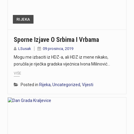
Danas, oko 16.50 sati, na ŽC-5047, staroj cesti prema Učki, kod Poklona, dogodila se teška prometna nesreća u kojoj su sudjelovali motocikl i osobno vozilo.U nesreći je smrtno stradao vozač motocikla, koji je preminuo na mjestu događaja.U tijeku je očevid kojim će se utvrditi okolnosti i uzrok nesreće.
https://youtu.be/T5evucKJLOw
RIJEKA
https://youtu.be/aILFsriI-vk
Sporne Izjave O Srbima I Vrbama
https://youtu.be/dUeukmccp5w U gospodarskoj zoni Volnik pokraj Cresa svečano je obilježen početak izgradnje novog vatrogasnog doma, što predstavlja jedan od najvažnijih infrastrukturnih projekata za tamošnje vatrogastvo. Umjesto kamena temeljca, u temelje je položena kutija s vatrogasnom sjekiricom, mlaznicom i drugim predmetima, a događaju su prisustvovali gradonačelnik Cresa Marin Gregorović te dužnosnici i članovi vatrogasnih društava. Više u videoprilogu:
LSusak
09 prosinca, 2019
Mogu me izbaciti iz HDZ-a, ali HDZ iz mene nikako,
https://youtu.be/MxppqkGISgM U umjetničkom paviljonu Juraj Šporer u Opatiji otvorena je izložba Pop arta pred gotovo 800 posjetitelja, nakon čega je održano i stručno vodstvo. Djela dolaze iz jedne od najvećih privatnih zbirki u Austriji koju su 1960-ih pokrenuli Peter Infeld i njegova majka, a uključuje i radove Andyja Warhola. Izložba ostaje otvorena do 27. rujna i može se razgledati svakim danom od 10 do 22 sata. Više u videoprilogu:
poručila je riječka gradska vijećnica Ivona Milinović…
VIŠE
Posted in
Rijeka
,
Uncategorized
,
Vijesti