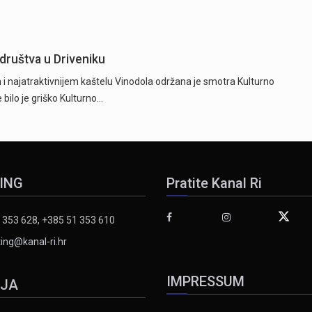
društva u Driveniku
i najatraktivnijem kaštelu Vinodola održana je smotra Kulturno
bilo je griško Kulturno…
ING
Pratite Kanal Ri
 353 628, +385 51 353 610
ing@kanal-ri.hr
IMPRESSUM
IJA