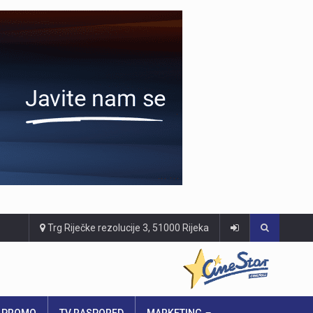
Trg Riječke rezolucije 3, 51000 Rijeka