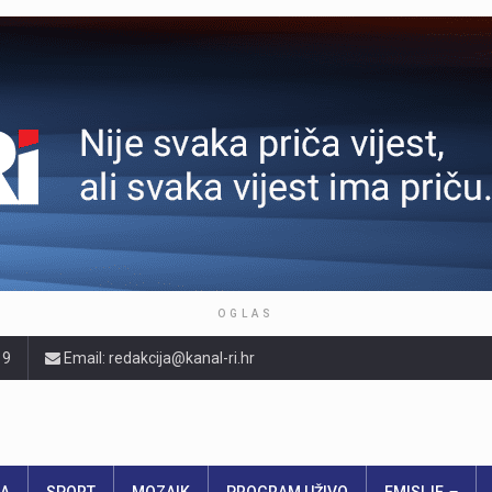
OGLAS
19
Email: redakcija@kanal-ri.hr