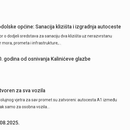
dolske općine: Sanacija klizišta i izgradnja autoceste
or o dodjeli sredstava za sanaciju dva klizišta uz nerazvrstanu
r mora, prometa i infrastrukture,…
60. godina od osnivanja Kalinićeve glazbe
tvoren za sva vozila
og olujnog vjetra za sav promet su zatvoreni: autocesta A1 između
azak samo za osobna vozila…
.08.2025.