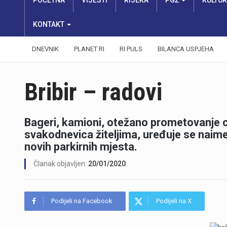
POČETNA
VIJESTI
RIJEKA
PGŽ
KULTU
KONTAKT
DNEVNIK
PLANET RI
RI PULS
BILANCA USPJEHA
Bribir – radovi
Bageri, kamioni, otežano prometovanje c
svakodnevica žiteljima, uređuje se naime
novih parkirnih mjesta.
Članak objavljen:
20/01/2020
Podijeli na Facebook
Podijeli na X