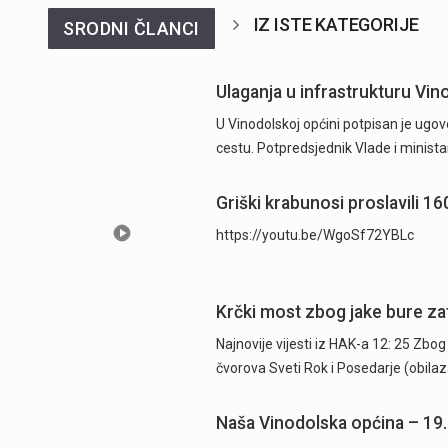
IZ ISTE KATEGORIJE
SRODNI ČLANCI
Ulaganja u infrastrukturu Vino
U Vinodolskoj općini potpisan je ugov
cestu. Potpredsjednik Vlade i minista
Griški krabunosi proslavili 1
https://youtu.be/WgoSf72YBLc
Krčki most zbog jake bure za
Najnovije vijesti iz HAK-a 12: 25 Zb
čvorova Sveti Rok i Posedarje (obil
Naša Vinodolska općina – 19