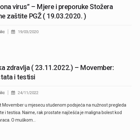
ona virus” – Mjere i preporuke Stožera
lne zaštite PGŽ ( 19.03.2020. )
lic
19/03/2020
ka zdravlja ( 23.11.2022.) – Movember:
tata i testisi
lic
24/11/2022
kt Movember u mjesecu studenom podsjeća na nužnost pregleda
te i testisa. Naime, rak prostate najčešća je maligna bolest kod
raca. O muškom…