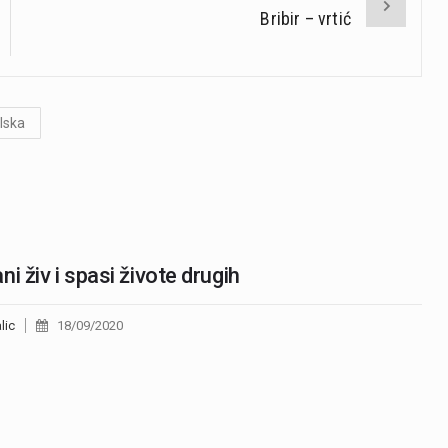
Bribir – vrtić
lska
ni živ i spasi živote drugih
lic
18/09/2020