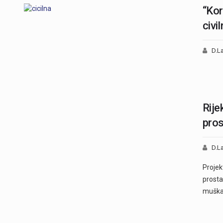
“Kor
civi
D.La
Rije
pros
D.La
Proje
prosta
muška