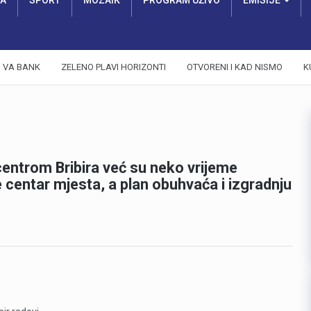
RA
SPORT
MOZAIK
PROGRAM UŽIVO
EMISIJE
VA BANK
ZELENO PLAVI HORIZONTI
OTVORENI I KAD NISMO
K
entrom Bribira već su neko vrijeme
 centar mjesta, a plan obuhvaća i izgradnju