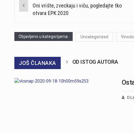
Post
Oni vrište, zveckaju i viču, pogledajte tko
navigation
otvara EPK 2020
Objavljeno u kategorijama:
Uncategorized
Vinodo
OD ISTOG AUTORA
JOŠ ČLANAKA
Osta
D.La