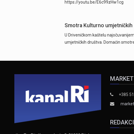
https://youtu.be/E6c99zHw1cg
Smotra Kulturno umjetničkih 
U Driveničkom kaštelu najočuvanijem 
umjetničkih društva. Domaćin smotre 
MARKET
+385 51
market
REDAKC