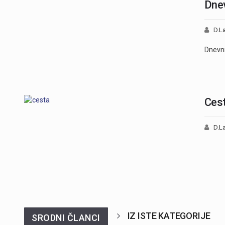
Dnev
D.La
Dnevni
Cest
D.La
IZ ISTE KATEGORIJE
SRODNI ČLANCI