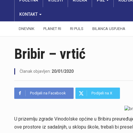
POČETNA
VIJESTI
RIJEKA
PGŽ
KULTU
KONTAKT
DNEVNIK
PLANET RI
RI PULS
BILANCA USPJEHA
Bribir – vrtić
Članak objavljen:
20/01/2020
Podijeli na Facebook
Podijeli na X
U prizemlju zgrade Vinodolske općine u Bribiru preuređuj
ove prostore iz sadašnjih, u sklopu škole, trebali bi prese