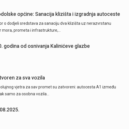
dolske općine: Sanacija klizišta i izgradnja autoceste
or o dodjeli sredstava za sanaciju dva klizišta uz nerazvrstanu
r mora, prometa i infrastrukture,…
60. godina od osnivanja Kalinićeve glazbe
tvoren za sva vozila
og olujnog vjetra za sav promet su zatvoreni: autocesta A1 između
azak samo za osobna vozila…
.08.2025.