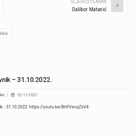
SLJEDEĆI ČLANAK
Dalibor Matanić
lska
nik – 31.10.2022.
lic
02/11/2022
k - 31.10.2022. https://youtu.be/BHfVevqZsV4