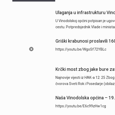
Ulaganja u infrastrukturu Vino
U Vinodolskoj općini potpisan je ugov
cestu. Potpredsjednik Vlade i minista
Griški krabunosi proslavili 1
https://youtu.be/WgoSf72YBLc
Krčki most zbog jake bure za
Najnovije vijesti iz HAK-a 12: 25 Zb
čvorova Sveti Rok i Posedarje (obil
Naša Vinodolska općina – 19
https://youtu.be/E6c99zHw1cg