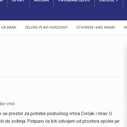
RA
SPORT
MOZAIK
PROGRAM UŽIVO
EMISIJE
VA BANK
ZELENO PLAVI HORIZONTI
OTVORENI I KAD NISMO
K
e se prostor za potrebe područnog vrtića Cvrčak i mrav. U
liti do svibnja. Potpuno će biti odvojeni od prostora općine jer