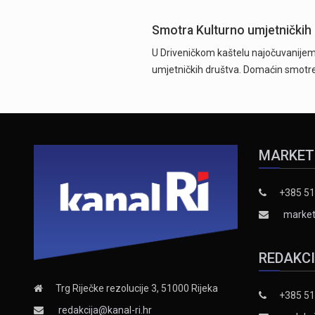
Smotra Kulturno umjetničkih 
U Driveničkom kaštelu najočuvanijem 
umjetničkih društva. Domaćin smotre 
MARKET
+385 51
market
REDAKC
Trg Riječke rezolucije 3, 51000 Rijeka
+385 51
redakcija@kanal-ri.hr