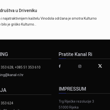
društva u Driveniku
i najatraktivnijem kaštelu Vinodola održana je smotra Kulturno
bilo je griško Kulturno…
ING
Pratite Kanal Ri
 353 628, +385 51 353 610
ing@kanal-ri.hr
IMPRESSUM
IJA
Trg Riječke rezolucije 3
 353 624
51000 Rijeka