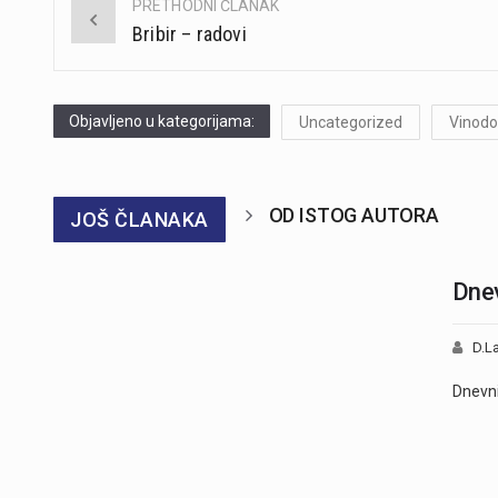
PRETHODNI ČLANAK
Post
Bribir – radovi
navigation
Objavljeno u kategorijama:
Uncategorized
Vinodo
OD ISTOG AUTORA
JOŠ ČLANAKA
Dnev
D.La
Dnevni