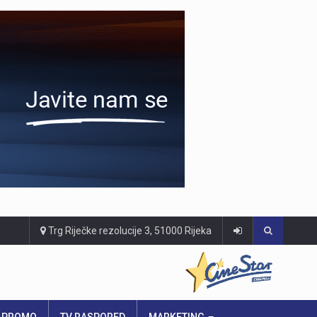
Trg Riječke rezolucije 3, 51000 Rijeka