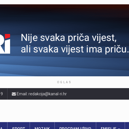
OGLAS
19
Email: redakcija@kanal-ri.hr