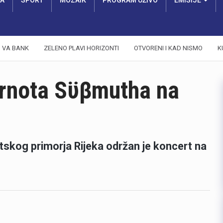
RA
SPORT
MOZAIK
PROGRAM UŽIVO
EMISIJE
VA BANK
ZELENO PLAVI HORIZONTI
OTVORENI I KAD NISMO
K
ernota Sϋβmutha na
kog primorja Rijeka održan je koncert na