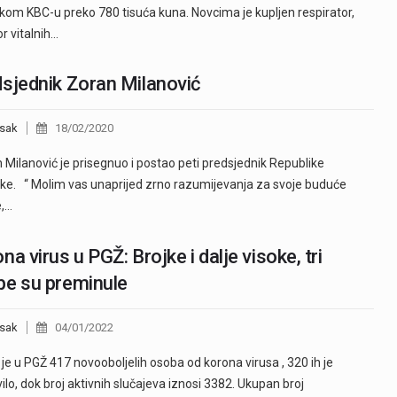
ečkom KBC-u preko 780 tisuća kuna. Novcima je kupljen respirator,
r vitalnih…
sjednik Zoran Milanović
sak
18/02/2020
Milanović je prisegnuo i postao peti predsjednik Republike
ke. “ Molim vas unaprijed zrno razumijevanja za svoje buduće
e,…
na virus u PGŽ: Brojke i dalje visoke, tri
e su preminule
sak
04/01/2022
je u PGŽ 417 novooboljelih osoba od korona virusa , 320 ih je
ilo, dok broj aktivnih slučajeva iznosi 3382. Ukupan broj