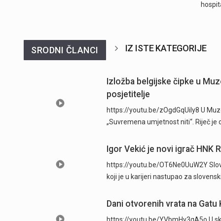
hospit
IZ ISTE KATEGORIJE
SRODNI ČLANCI
Izložba belgijske čipke u Muz
posjetitelje
https://youtu.be/zOgdGqUily8 U Muze
„Suvremena umjetnost niti“. Riječ je 
Igor Vekić je novi igrač HNK 
https://youtu.be/OT6Ne0UuW2Y Sloven
koji je u karijeri nastupao za slovens
Dani otvorenih vrata na Gatu 
https://youtu.be/YVbmHv3gA5o U skl