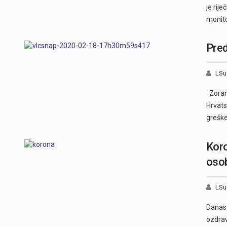
je rij
monito
Pred
LSu
Zoran 
Hrvats
grešk
Koro
osob
LSu
Danas 
ozdrav