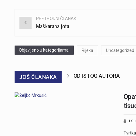
PRETHODNI ČLANAK
Post
Maškarana jota
navigation
Objavljeno u kategorijama:
Rijeka
Uncategorized
OD ISTOG AUTORA
JOŠ ČLANAKA
Opat
tisu
LSu
Tvrtka