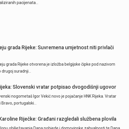
aliziranih pacijenata…
eju grada Rijeke: Suvremena umjetnost niti privlači
ju grada Rijeke otvorena je izložba belgijske čipke pod nazivom
o drugoj suradnji…
Rijeka: Slovenski vratar potpisao dvogodišnji ugovor
ski nogometaš Igor Vekić novo je pojačanje HNK Rijeka. Vratar
ki Bravo, portugalski…
Karoline Riječke: Građani razgledali službena plovila
opu obilježavanja Dana pobjede i domovinske zahvalnosti te Dana