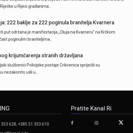
e Riječke u Rijeci građanima…
ja: 222 baklje za 222 poginula branitelja Kvarnera
 put održana je manifestacija „Oluja na Kvarneru“ na Krčkom
 čast poginulim braniteljima…
og krijumčarenja stranih državljana
i službenici Policijske postaje Crikvenica spriječili su
 su nezakonito ušli u…
ING
Pratite Kanal Ri
 353 628, +385 51 353 610