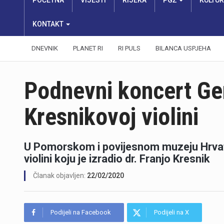
POČETNA
VIJESTI
RIJEKA
PGŽ
KULTU
KONTAKT
DNEVNIK
PLANET RI
RI PULS
BILANCA USPJEHA
Podnevni koncert G
Kresnikovoj violini
U Pomorskom i povijesnom muzeju Hrvats
violini koju je izradio dr. Franjo Kresnik
Članak objavljen:
22/02/2020
Podijeli na Facebook
Podijeli na X