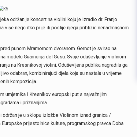
 održan je koncert na violini koju je izradio dr. Franjo
ina više nego itko prije ili poslije njega približio nenadmašnom
nas pred punom Mramornom dvoranom. Gernot je svirao na
rema modelu Guarnerija del Gesu. Svoje oduševljenje violinom
iranja na Kresnikovoj violini. Oduševljena publika nagradila ga
ljivo odabran, kombinirajući djela koja su nastala u vrijeme
menih kompozicija.
m umjetnika i Kresnikov europski put s najvažnijim
gradama i priznanjima.
 održan je u sklopu izložbe Violinom iznad granica /
kta Europske prijestolnice kulture, programskog pravca Doba