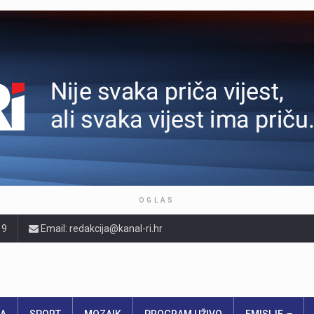
OGLAS
19
Email: redakcija@kanal-ri.hr