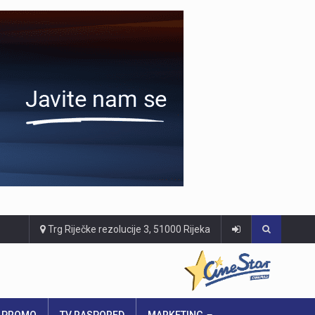
Trg Riječke rezolucije 3, 51000 Rijeka