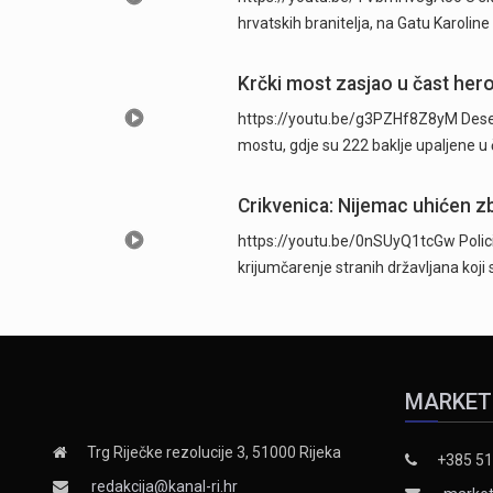
hrvatskih branitelja, na Gatu Karolin
Krčki most zasjao u čast hero
https://youtu.be/g3PZHf8Z8yM Deseti
mostu, gdje su 222 baklje upaljene u
Crikvenica: Nijemac uhićen zb
https://youtu.be/0nSUyQ1tcGw Policijsk
krijumčarenje stranih državljana koji
MARKET
Trg Riječke rezolucije 3, 51000 Rijeka
+385 51
redakcija@kanal-ri.hr