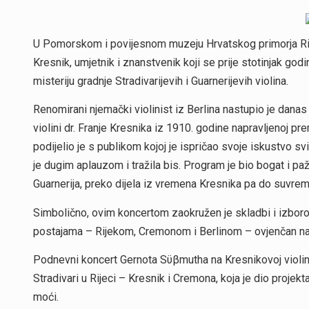
U Pomorskom i povijesnom muzeju Hrvatskog primorja Rijeka
Kresnik, umjetnik i znanstvenik koji se prije stotinjak god
misteriju gradnje Stradivarijevih i Guarnerijevih violina.
Renomirani njemački violinist iz Berlina nastupio je da
violini dr. Franje Kresnika iz 1910. godine napravljenoj p
podijelio je s publikom kojoj je ispričao svoje iskustvo sv
je dugim aplauzom i tražila bis. Program je bio bogat i paž
Guarnerija, preko dijela iz vremena Kresnika pa do suvre
Simbolično, ovim koncertom zaokružen je skladbi i izboro
postajama – Rijekom, Cremonom i Berlinom – ovjenčan na
Podnevni koncert Gernota Sϋβmutha na Kresnikovoj violini
Stradivari u Rijeci – Kresnik i Cremona, koja je dio proje
moći.