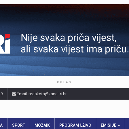
OGLAS
19
Email: redakcija@kanal-ri.hr
RA
SPORT
MOZAIK
PROGRAM UŽIVO
EMISIJE