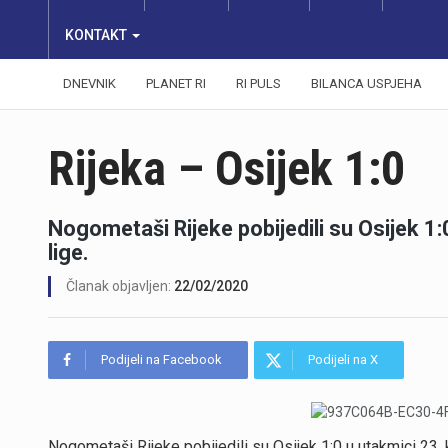
KONTAKT
DNEVNIK
PLANET RI
RI PULS
BILANCA USPJEHA
Rijeka – Osijek 1:0
Nogometaši Rijeke pobijedili su Osijek 1
lige.
Članak objavljen:
22/02/2020
Podijeli na Facebook
Podijeli na X
Nogometaši Rijeke pobijedili su Osijek 1:0 u utakmici 23. 