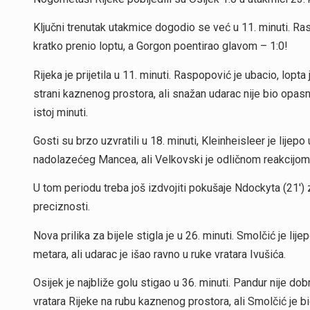
Ključni trenutak utakmice dogodio se već u 11. minuti. R
kratko prenio loptu, a Gorgon poentirao glavom – 1:0!
Rijeka je prijetila u 11. minuti. Raspopović je ubacio, lop
strani kaznenog prostora, ali snažan udarac nije bio opasnos
istoj minuti.
Gosti su brzo uzvratili u 18. minuti, Kleinheisleer je lije
nadolazećeg Mancea, ali Velkovski je odličnom reakcijom
U tom periodu treba još izdvojiti pokušaje Ndockyta (21′) za
preciznosti.
Nova prilika za bijele stigla je u 26. minuti. Smolčić je lij
metara, ali udarac je išao ravno u ruke vratara Ivušića.
Osijek je najbliže golu stigao u 36. minuti. Pandur nije dob
vratara Rijeke na rubu kaznenog prostora, ali Smolčić je bi