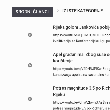
IZ ISTE KATEGORIJE
SRODNI ČLANCI
Rijeka golom Jankovića pobije
https://youtu.be/LjEOo1QMD1E Nogometa
kvalifikacija za Konferencijsku ligu
Apel građanima: Zbog suše se
korištenje
https://youtu.be/qV4DNBJPlKw Zbog d
kanalizacija apelira na racionalno ko
Potres magnitude 3,5 po Ric
Rijeku
https://youtu.be/CrhVZbwhS7g Šire p
potres magnitude 3,5 po Richteru s 