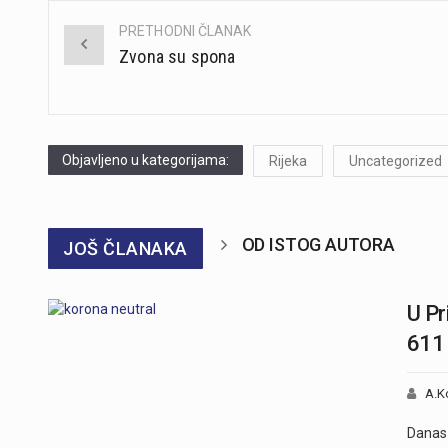
PRETHODNI ČLANAK
Post
Zvona su spona
navigation
Objavljeno u kategorijama:
Rijeka
Uncategorized
OD ISTOG AUTORA
JOŠ ČLANAKA
U Pr
611 
A.K
Danas 