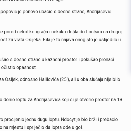
aspopović je ponovo ubacio s desne strane, Andrijašević
ta je pored nekoliko igrača i nekako došla do Lončara na drugoj
t za vrata Osijeka. Bila je to najava onog što je uslijedilo u
po ušao s desne strane u kazneni prostor i pokušao pronaći
 očistio opasnost.
 Osijek, odnosno Halilovića (25′), ali u oba slučaja nije bilo
epo donio loptu za Andrijaševića koji si je otvorio prostor na 18
ro procijenio jednu dugu loptu, Ndocyt je bio brži i prebacio
o na mjestu i spriječio da lopta ode u gol.