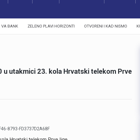
VA BANK
ZELENO PLAVI HORIZONTI
OTVORENI I KAD NISMO
K
:0 u utakmici 23. kola Hrvatski telekom Prve
kola Hrvatski telekom Prve lige.