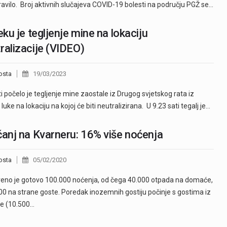
ravilo. Broj aktivnih slučajeva COVID-19 bolesti na području PGŽ se…
jeku je tegljenje mine na lokaciju
ralizacije (VIDEO)
osta
19/03/2023
ti počelo je tegljenje mine zaostale iz Drugog svjetskog rata iz
 luke na lokaciju na kojoj će biti neutralizirana. U 9.23 sati tegalj je…
čanj na Kvarneru: 16% više noćenja
osta
05/02/2020
eno je gotovo 100.000 noćenja, od čega 40.000 otpada na domaće,
00 na strane goste. Poredak inozemnih gostiju počinje s gostima iz
je (10.500…