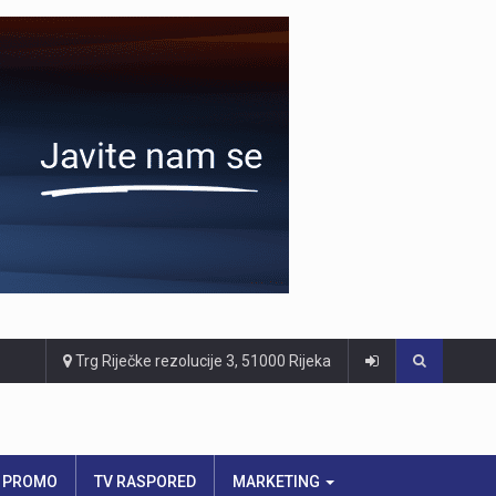
Trg Riječke rezolucije 3, 51000 Rijeka
PROMO
TV RASPORED
MARKETING