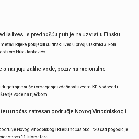
dila Ilves i s prednošću putuje na uzvrat u Finsku
ši Rijeke pobijedili su finski Ilves u prvoj utakmici 3. kola
 pogotkom Nike Jankovića…
 smanjuju zalihe vode, poziv na racionalno
ugotrajne suše i smanjenja izdašnosti izvora, KD Vodovod i
rištenje vode na riječkom…
hteru noćas zatresao područje Novog Vinodolskog i
odručje Novog Vinodolskog i Rijeku noćas oko 1:20 sati pogodio je
epicentrom 11 kilometara…