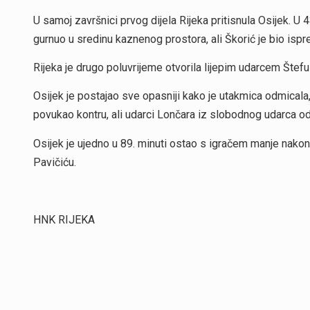
U samoj završnici prvog dijela Rijeka pritisnula Osijek. U 4
gurnuo u sredinu kaznenog prostora, ali Škorić je bio ispr
Rijeka je drugo poluvrijeme otvorila lijepim udarcem Šteful
Osijek je postajao sve opasniji kako je utakmica odmicala, a
povukao kontru, ali udarci Lončara iz slobodnog udarca odn
Osijek je ujedno u 89. minuti ostao s igračem manje nakon 
Pavičiću.
HNK RIJEKA