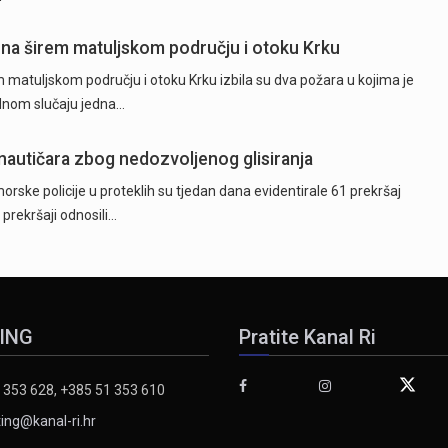
 na širem matuljskom području i otoku Krku
 matuljskom području i otoku Krku izbila su dva požara u kojima je
ednom slučaju jedna…
 nautičara zbog nedozvoljenog glisiranja
orske policije u proteklih su tjedan dana evidentirale 61 prekršaj
 prekršaji odnosili…
ING
Pratite Kanal Ri
 353 628, +385 51 353 610
ing@kanal-ri.hr