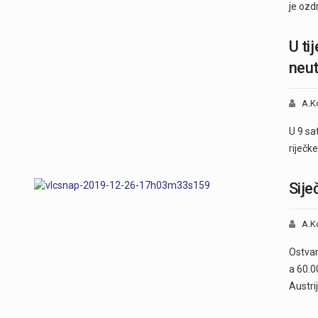
je ozd
U ti
neut
A.K
U 9 sa
riječke
Sije
A.K
Ostvar
a 60.0
Austri