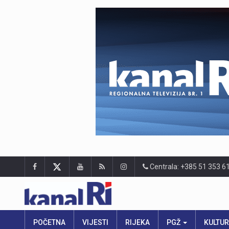
Centrala: +385 51 353 6
POČETNA
VIJESTI
RIJEKA
PGŽ
KULTU