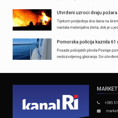
Utvrđeni uzroci dvaju požara
Tijekom posljednja dva dana na širem
nastala materijalna šteta, dok je u j
Pomorska policija kaznila 61
Posade policijskih plovila Postaje pom
nedozvoljenog glisiranja. Svi utvrđeni
MARKET
+385 51
market