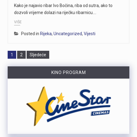
Kako je najavio ribar Ivo Bočina, riba od sutra, ako to
dozvoli vrijeme dolazi na riječku ribarnicu.…
VIŠE
Posted in
Rijeka
,
Uncategorized
,
Vijesti
Page
Page
1
2
Sljedeće
KINO PROGRAM