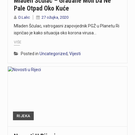
Mladen Šćulac – Građane Moli Da Ne
Pale Otpad Oko Kuće
D.Lalic
27 ožujka, 2020
Mladen Šćulac, vatrogasni zapovjednik PGŽ u Planetu Ri
ispričao je kako situacija oko korona virusa…
VIŠE
Posted in
Uncategorized
,
Vijesti
RIJEKA