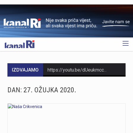
OGLAS
IZDVAJAMO
https://youtu.be/dUeukmccp5w U gospodarskoj zoni Volnik pokraj Cresa svečano je obilježen početak izgradnje novog vatrogasnog doma, što predstavlja jedan od najvažnijih infrastrukturnih projekata za tamošnje vatrogastvo. Umjesto kamena temeljca, u temelje je položena kutija s vatrogasnom sjekiricom, mlaznicom i drugim predmetima, a događaju su prisustvovali gradonačelnik Cresa Marin Gregorović te dužnosnici i članovi vatrogasnih društava. Više u videoprilogu:
https://youtu.be/MxppqkGISgM U umjetničkom paviljonu Juraj Šporer u Opatiji otvorena je izložba Pop arta pred gotovo 800 posjetitelja, nakon čega je održano i stručno vodstvo. Djela dolaze iz jedne od najvećih privatnih zbirki u Austriji koju su 1960-ih pokrenuli Peter Infeld i njegova majka, a uključuje i radove Andyja Warhola. Izložba ostaje otvorena do 27. rujna i može se razgledati svakim danom od 10 do 22 sata. Više u videoprilogu:
DAN:
27. OŽUJKA 2020.
https://youtu.be/aILFsriI-vk
https://youtu.be/LjEOo1QMD1E Nogometaši Rijeke pobijedili su finski Ilves u prvoj utakmici 3. kola kvalifikacija za Konferencijsku ligu pogotkom Nike Jankovića u 16. minuti. Unatoč minimalnoj prednosti s kojom putuju na uzvrat, trener Matjaž Kek izrazio je zabrinutost zbog manjka realizacije i nervoze u igri. Uzvratna utakmica igra se u Finskoj u četvrtak, 13. kolovoza s početkom u 18 sati. Više u videoprilogu:
https://youtu.be/qV4DNBJPlKw Zbog dugotrajne suše i smanjenja izdašnosti izvora, KD Vodovod i kanalizacija apelira na racionalno korištenje vode na riječkom području, iako su trenutne zalihe dostatne i nema potrebe za redukcijama. Cilj preporučenih mjera, koje uključuju zabranu zalijevanja travnjaka i pranja automobila, jest smanjenje dnevne potrošnje za 10 do 15 posto. Više u videoprilogu: