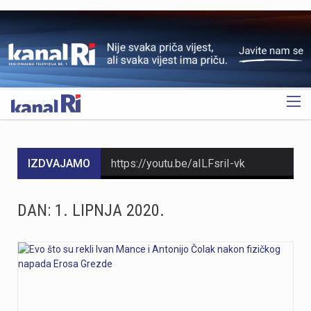
OGLAS
IZDVAJAMO
https://youtu.be/aILFsriI-vk
https://youtu.be/dUeukmccp5w U gospodarskoj zoni Volnik pokraj Cresa svečano je obilježen početak izgradnje novog vatrogasnog doma, što predstavlja jedan od najvažnijih infrastrukturnih projekata za tamošnje vatrogastvo. Umjesto kamena temeljca, u temelje je položena kutija s vatrogasnom sjekiricom, mlaznicom i drugim predmetima, a događaju su prisustvovali gradonačelnik Cresa Marin Gregorović te dužnosnici i članovi vatrogasnih društava. Više u videoprilogu:
DAN:
1. LIPNJA 2020.
https://youtu.be/MxppqkGISgM U umjetničkom paviljonu Juraj Šporer u Opatiji otvorena je izložba Pop arta pred gotovo 800 posjetitelja, nakon čega je održano i stručno vodstvo. Djela dolaze iz jedne od najvećih privatnih zbirki u Austriji koju su 1960-ih pokrenuli Peter Infeld i njegova majka, a uključuje i radove Andyja Warhola. Izložba ostaje otvorena do 27. rujna i može se razgledati svakim danom od 10 do 22 sata. Više u videoprilogu:
Veći šumski požar koji je u petak predvečer izbio kod Zlobina , uz željezničku prugu Rijeka–Zagreb, tijekom noći je lokaliziran. Širenja požara više nema, a vatrogasci nastavljaju s dogašivanjem.U akciji je tijekom noći sudjelovalo oko 40 vatrogasaca, a u subotu ujutro na terenu ih je ostalo desetak. Zbog nepristupačnog terena angažiran je i vlak za opskrbu vatrogasaca vodom, dok se stanje na požarištu nadzire dronom. Foto:Vatrogasci Rijeka
https://youtu.be/LjEOo1QMD1E Nogometaši Rijeke pobijedili su finski Ilves u prvoj utakmici 3. kola kvalifikacija za Konferencijsku ligu pogotkom Nike Jankovića u 16. minuti. Unatoč minimalnoj prednosti s kojom putuju na uzvrat, trener Matjaž Kek izrazio je zabrinutost zbog manjka realizacije i nervoze u igri. Uzvratna utakmica igra se u Finskoj u četvrtak, 13. kolovoza s početkom u 18 sati. Više u videoprilogu: