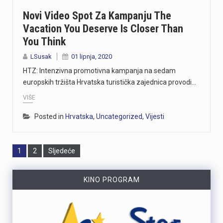
Novi Video Spot Za Kampanju The
Vacation You Deserve Is Closer Than
You Think
LSusak
01 lipnja, 2020
HTZ: Intenzivna promotivna kampanja na sedam
europskih tržišta Hrvatska turistička zajednica provodi…
VIŠE
Posted in
Hrvatska
,
Uncategorized
,
Vijesti
Page
Page
1
2
Sljedeće
KINO PROGRAM