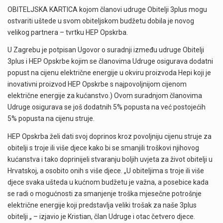
OBITELJSKA KARTICA kojom članovi udruge Obitelji 3plus mogu
ostvariti uštede u svom obiteljskom budžetu dobila je novog
velikog partnera – tvrtku HEP Opskrba.
U Zagrebu je potpisan Ugovor o suradnji između udruge Obitelji
3plus i HEP Opskrbe kojim se članovima Udruge osigurava dodatni
popust na cijenu električne energije u okviru proizvoda Hepi koji je
inovativni proizvod HEP Opskrbe s najpovoljnijom cijenom
električne energije za kućanstvo.) Ovom suradnjom članovima
Udruge osigurava se još dodatnih 5% popusta na već postojećih
5% popusta na cijenu struje.
HEP Opskrba želi dati svoj doprinos kroz povoljniju cijenu struje za
obitelji s troje ili više djece kako bi se smanjili troškovi njihovog
kućanstva i tako doprinijeli stvaranju boljih uvjeta za život obitelji u
Hrvatskoj, a osobito onih s više djece. „U obiteljima s troje ili više
djece svaka ušteda u kućnom budžetu je važna, a posebice kada
se radi o mogućnosti za smanjenje troška mjesečne potrošnje
električne energije koji predstavlja veliki trošak za naše 3plus
obitelji „ – izjavio je Kristian, član Udruge i otac četvero djece.