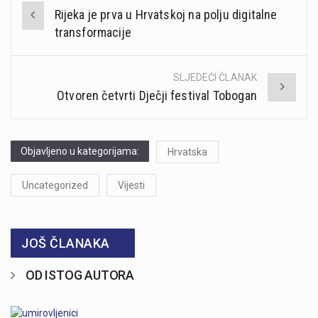
Post
Rijeka je prva u Hrvatskoj na polju digitalne
navigation
transformacije
SLJEDEĆI ČLANAK
Otvoren četvrti Dječji festival Tobogan
Objavljeno u kategorijama:
Hrvatska
Uncategorized
Vijesti
JOŠ ČLANAKA
OD ISTOG AUTORA