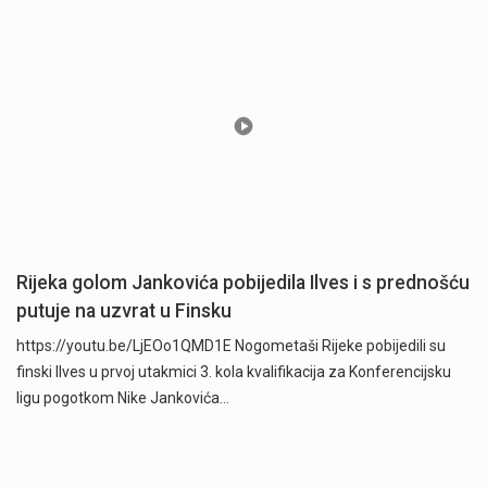
Rijeka golom Jankovića pobijedila Ilves i s prednošću
putuje na uzvrat u Finsku
https://youtu.be/LjEOo1QMD1E Nogometaši Rijeke pobijedili su
finski Ilves u prvoj utakmici 3. kola kvalifikacija za Konferencijsku
ligu pogotkom Nike Jankovića…