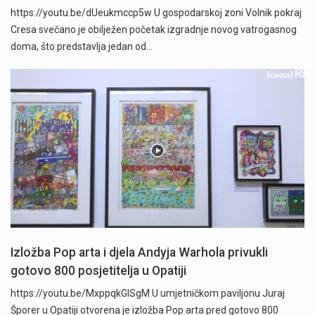
https://youtu.be/dUeukmccp5w U gospodarskoj zoni Volnik pokraj
Cresa svečano je obilježen početak izgradnje novog vatrogasnog
doma, što predstavlja jedan od…
Izložba Pop arta i djela Andyja Warhola privukli
gotovo 800 posjetitelja u Opatiji
https://youtu.be/MxppqkGISgM U umjetničkom paviljonu Juraj
Šporer u Opatiji otvorena je izložba Pop arta pred gotovo 800