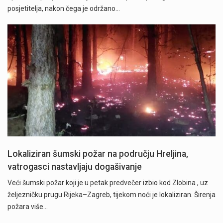
posjetitelja, nakon čega je održano…
Lokaliziran šumski požar na području Hreljina,
vatrogasci nastavljaju dogašivanje
Veći šumski požar koji je u petak predvečer izbio kod Zlobina , uz
željezničku prugu Rijeka–Zagreb, tijekom noći je lokaliziran. Širenja
požara više…