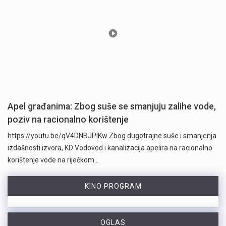
Apel građanima: Zbog suše se smanjuju zalihe vode,
poziv na racionalno korištenje
https://youtu.be/qV4DNBJPlKw Zbog dugotrajne suše i smanjenja
izdašnosti izvora, KD Vodovod i kanalizacija apelira na racionalno
korištenje vode na riječkom…
KINO PROGRAM
OGLAS