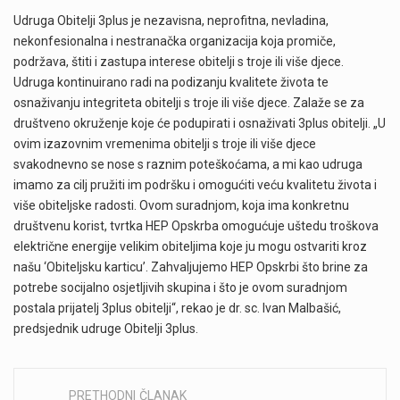
Udruga Obitelji 3plus je nezavisna, neprofitna, nevladina,
nekonfesionalna i nestranačka organizacija koja promiče,
podržava, štiti i zastupa interese obitelji s troje ili više djece.
Udruga kontinuirano radi na podizanju kvalitete života te
osnaživanju integriteta obitelji s troje ili više djece. Zalaže se za
društveno okruženje koje će podupirati i osnaživati 3plus obitelji. „U
ovim izazovnim vremenima obitelji s troje ili više djece
svakodnevno se nose s raznim poteškoćama, a mi kao udruga
imamo za cilj pružiti im podršku i omogućiti veću kvalitetu života i
više obiteljske radosti. Ovom suradnjom, koja ima konkretnu
društvenu korist, tvrtka HEP Opskrba omogućuje uštedu troškova
električne energije velikim obiteljima koje ju mogu ostvariti kroz
našu ‘Obiteljsku karticu’. Zahvaljujemo HEP Opskrbi što brine za
potrebe socijalno osjetljivih skupina i što je ovom suradnjom
postala prijatelj 3plus obitelji“, rekao je dr. sc. Ivan Malbašić,
predsjednik udruge Obitelji 3plus.
PRETHODNI ČLANAK