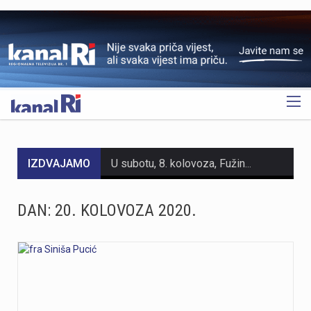
OGLAS
IZDVAJAMO
U subotu, 8. kolovoza, Fužine će postati središte susreta folklorne baštine, tradicijskih zanata i običaja iz Hrvatske i inozemstva. S početkom u 12 sati, centar Fužina, pozornica i prostor ispod brane jezera Bajer ugostit će 4. Međunarodni festival folklora i 2. Festival starih zanata. Ove dvije manifestacije kroz nastupe folklornih skupina, demonstracije tradicijskih vještina, radionice, predavanja, domaće proizvode i gastronomske sadržaje predstavljaju bogatstvo kulturne baštine. Ulaz na manifestaciju u potpunosti je besplatan, kao i sudjelovanje u svim radionicama, predavanju, dječjem programu i folklornim nastupima. Program započinje u podne nastupom grupe Dar Mar, nakon čega slijede prve demonstracije starih zanata i tradicijskih vještina koje će se odvijati tijekom cijelog dana kao jedan od središnjih dijelova manifestacije. Posjetitelje očekuje bogat izbor radionica u kojima mogu upoznati stare obrte i okušati se u tradicijskim tehnikama. Zlatko Pochobradsky iz Domaće radinosti iz Gerova predstavit će izradu unikatnih drvenih predmeta inspiriranih prirodom Gorskog kotara, dok će Ribolovna udruga Bajer Fužine demonstrirati sportski ribolov. Bojan Marđetko vodit će radionicu izrade potkovica za sreću, Antun Štimac iz Crnog Luga prezentirat će izradu šindre, odnosno specifičnog načina pokrivanja goranskih krovova drvom, a Stela Gržinić iz obrta LEBJOR prikazat će glodanje zdjele od masline. U poslijepodnevnim satima program se…
Na Bazenima Kantrida završeni su opsežni radovi obnove vrijedni 366.190 eura. Projekt je obuhvatio sanaciju lučne konstrukcije rasvjete vanjskog olimpijskog bazena, ugradnju LED rasvjete i djelomičnu sanaciju školjke bazena, čime su unaprijeđeni sigurnost, funkcionalnost i energetska učinkovitost jednog od najznačajnijih riječkih sportskih objekata.Radovi su provedeni od 20. travnja do 7. srpnja, a obuhvatili su sanaciju i antikorozivnu zaštitu lučne konstrukcije rasvjete vanjskog olimpijskog bazena. Vrijednost antikorozivne zaštite iznosila je 302.500 eura s PDV-om, dok ukupna vrijednost svih izvedenih radova na kompleksu Bazeni Kantrida iznosi 366.190 eura.Posebna važnost ovog zahvata proizlazi iz činjenice da je riječ o prvoj cjelovitoj sanaciji i antikorozivnoj zaštiti lučne čelične konstrukcije od izgradnje otvorenog olimpijskog bazena 1972. godine. Radovima su osigurani dugoročna sigurnost, stabilnost i pouzdanost konstrukcije.Projekt je obuhvatio sanaciju armiranobetonskih temelja, bravarske popravke čeličnih elemenata lukova, rasvjetne platforme, revizijskog stubišta i ograda, pjeskarenje svih čeličnih elemenata te izvedbu cjelovitog sustava antikorozivne zaštite u skladu s projektom sanacije.Tijekom izvođenja radova iskorištena je već postavljena skela za zamjenu postojećih reflektora novom generacijom LED rasvjete. Nova rasvjeta omogućuje kvalitetnije uvjete za treninge, natjecanja i druge programe, uz manju potrošnju električne energije i niže troškove održavanja. Procijenjeni povrat ulaganja u LED rasvjetu kraći je od tri godine.Nakon završetka radova…
DAN:
20. KOLOVOZA 2020.
https://youtu.be/AicJRDuKNkg Na Grobniku već petu godinu radi prvi hrvatski interaktivni muzej trkaćih automobila, nastao iz izložbe pokrenute tijekom pandemije. Posebnost muzeja, koji vodi vlasnik Dorijan Kljun, jest u tome što posjetitelji mogu sjesti u vozila i čuti zvuk upaljenih motora, budući da većina eksponata i danas vozi utrke. Muzej privlači posjetitelje iz cijele Europe, a za 23. kolovoza najavljeno je drugo izdanje Grobnik Car Showa uz defile od sedamdesetak vozila i predstavljanje domaćih gastro specijaliteta. Više u videoprilogu:
Niko Janković u 16. minuti utakmice naštimao je nišanske sprave, sjajan udarac s ruba kaznenog prostora donio je Rijeci prednost pred uzvratnu utakmicu.– Bili smo dominantni kroz utakmicu, šteta što nismo zabili još jedan gol, rekao je Niko Janković nakon pobjede na Rujevici.Niko se na početku tekuće sezone vratio s posudbe iz Slovana iz Bratislave.– Želio bi posvetiti gol našem šefu, on me je vratio u Rijeku, bez njega se ne bi vratio u Rijeku. Nadam se da će ih biti još i da ćemo kao ekipa izgledati moćno i dominantno, ustvrdio je Niko Janković.( NK Rijeka)
Noćas, 7. Kolovoza u 1 sat i 20 minuta Seizmološka služba zabilježila je umjeren potres s epicentrom 11 km jugoistočno od Novog Vinodolskog. Magnituda potresa iznosila je 3.5 po Richteru, a intenzitet u epicentru iznosio je IV-V stupnja EMS ljestvice. Za sada nema informacija o materijalnoj šteti. Podrhtavanje su osjetili i građani na širem području Crikvenice, Krka i Senja