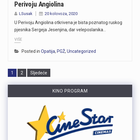
Perivoju Angiolina
LSusak
20 kolovoza, 2020
U Perivoju Angiolina otkrivena je bista poznatog ruskog
pjesnika Sergeja Jesenjina, dar veleposlanika…
VIŠE
Posted in
Opatija
,
PGŽ
,
Uncategorized
Page
Page
1
2
Sljedeće
KINO PROGRAM