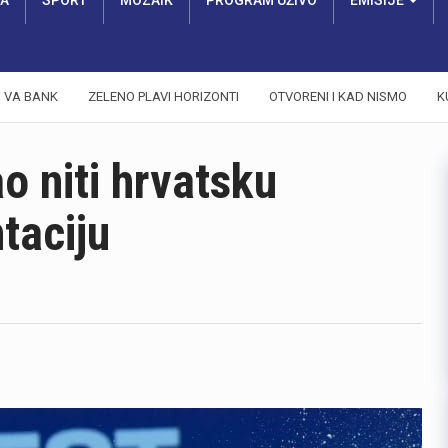
RA
SPORT
MOZAIK
PROGRAM UŽIVO
EMISIJE
VA BANK
ZELENO PLAVI HORIZONTI
OTVORENI I KAD NISMO
K
o niti hrvatsku
taciju