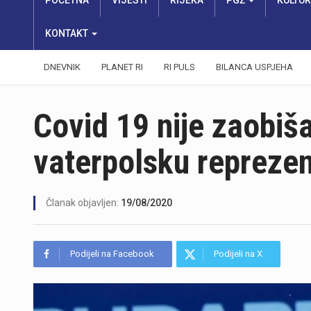
POČETNA
VIJESTI
RIJEKA
PGŽ
KULTU
KONTAKT
DNEVNIK
PLANET RI
RI PULS
BILANCA USPJEHA
Covid 19 nije zaobiša
vaterpolsku reprezen
Članak objavljen:
19/08/2020
Podijeli na Facebook
Podijeli na X