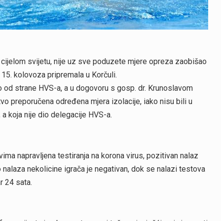
u cijelom svijetu, nije uz sve poduzete mjere opreza zaobišao
 15. kolovoza pripremala u Korčuli.
o od strane HVS-a, a u dogovoru s gosp. dr. Krunoslavom
 preporučena određena mjera izolacije, iako nisu bili u
a koja nije dio delegacije HVS-a.
vima napravljena testiranja na korona virus, pozitivan nalaz
 nalaza nekolicine igrača je negativan, dok se nalazi testova
r 24 sata.