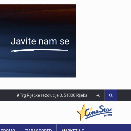
Trg Riječke rezolucije 3, 51000 Rijeka