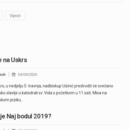
Vijesti
e na Uskrs
sak
04/04/2026
rs, u nedjelju 5. travnja, nadbiskup Uzinić predvodit će svečano
jsko slavlje u katedrali sv. Vida s početkom u 11 sati. Misa na
nskom jeziku…
je Naj bodul 2019?