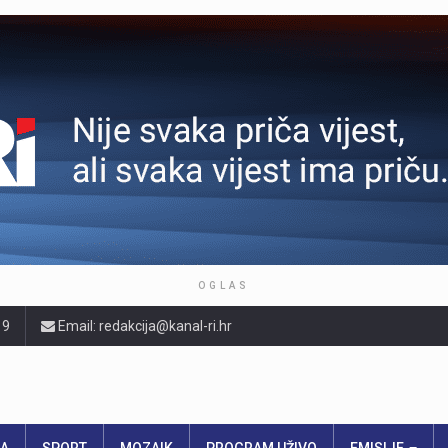
OGLAS
19
Email: redakcija@kanal-ri.hr