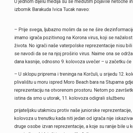
U jednom dijelu medija su se međutim pojavile netočne inf
izbornik Barakuda Ivica Tucak naveo:
– Prije svega, ljubazno molim da se ne šire dezinformacij
imamo igrača pozitivnog na Korona virus, koji se nažalost 
života. No igrači naše vaterpolske reprezentacije nisu bili 
se navodi da se na njoj proširio virus. Naime ona se održal
dana kasnije, odnosno 9. kolovoza uvečer – u začetku će i
– U sklopu priprema i treninga na Korčuli, u srijedu 12. k
plivalištu u moru ispred Moro Beach bara na Stupama gdje
reprezentaciju na otvorenom prostoru. Netom po završetku 
istina da smo u utorak, 11. kolovoza odigrali službenu
prijateljsku utakmicu protiv naše juniorske reprezentacije,
kolovoza u trenutku kada niti jedan od igrača nije iskaziv
druge osobe izvan reprezentacije, a koje su ranije bile 