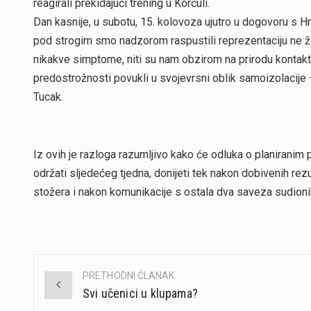
reagirali prekidajući trening u Korčuli.
Dan kasnije, u subotu, 15. kolovoza ujutro u dogovoru 
pod strogim smo nadzorom raspustili reprezentaciju ne žel
nikakve simptome, niti su nam obzirom na prirodu kontakta 
predostrožnosti povukli u svojevrsni oblik samoizolacije 
Tucak.
Iz ovih je razloga razumljivo kako će odluka o planiranim 
održati sljedećeg tjedna, donijeti tek nakon dobivenih rezu
stožera i nakon komunikacije s ostala dva saveza sudionik
PRETHODNI ČLANAK
Post
Svi učenici u klupama?
navigation