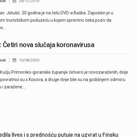
sak
28/12/2019
av Jelušić 20 godina je na čelu DVD-a Baška. Zaposlen je u
om trurističkom poduzeću u kojem spremno čeka poziv da
no…
 Četiri nova slučaja koronavirusa
sak
19/08/2020
ručju Primorsko-goranske županije četvero je novozaraženih, dvije
povratnici su s Kosova, a druge dvije bile su na godišnjem odmoru
u i zaražene.…
dila Ilves i s prednošću putuje na uzvrat u Finsku