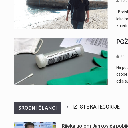
LSu
Borisl
lokaln
zajed
PGŽ:
LSu
Na pod
osobe 
gdje s
IZ ISTE KATEGORIJE
SRODNI ČLANCI
Rijeka golom Jankovića pobije