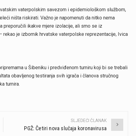
s Hrvatskim vaterpolskim savezom i epidemiološkom službom,
eći ništa riskirati. Važno je napomenuti da nitko nema
preporučili ikakve mjere izolacije, ali smo se iz
– rekao je izbornik hrvatske vaterpolske reprezentacije, Ivica
pripremama u Šibeniku i predviđenom turniru koji bi se trebali
ltata obavljenog testiranja svih igrača i članova stručnog
a turnira.
SLJEDEĆI ČLANAK
PGŽ: Četiri nova slučaja koronavirusa