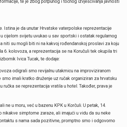
ormacije, te je zbog potpunog i točnog izvješćivanja javnosti
e. Istina je da unutar Hrvatske vaterpolske reprezentacije
u cijelom svijetu uvukao u sav sportski i ostatak regularnog
a niti su mogli biti ni na kakvoj rođendanskoj proslavi za koju
a 6. kolovoza, a reprezentacija se na Koručuli tek okupila tri
zbornik Ivica Tucak, te dodaje:
olovoza odigrali smo revijalnu utakmicu na improviziranom
 smo imali kratko druženje uz ručak organiziran za hrvatsku
ručka se reprezentacija vratila u hotel. Također, prava je
 ali ne u moru, već u bazenu KPK u Korčuli. U petak, 14.
ao nikakve simptome zaraze, ali imajući u vidu da su neke
u kontaktu s nama sada pozitivne, promptno smo i odgovorno