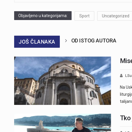
Objavljeno u kategorijama:
Sport
Uncategorized
OD ISTOG AUTORA
JOŠ ČLANAKA
Mis
LSu
Na Usk
liturgi
talija
Tko 