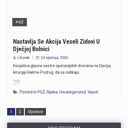
PGŽ
Nastavlja Se Akcija Veseli Zidovi U
Dječjoj Bolnici
LSusak
24 siječnja, 2020
Inicijativa glavne sestre operacijskih dvorana na Dječjoj
kirurgiji Halime Podrug da se oslikaju…
VIŠE
Posted in
PGŽ
,
Rijeka
,
Uncategorized
,
Vijesti
Page
Page
1
2
Sljedeće