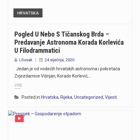
HRVATSKA
Pogled U Nebo S Tičanskog Brda –
Predavanje Astronoma Korada Korlevića
U Filodrammatici
LSusak
24 siječnja, 2020
Jedan je od vodećih hrvatskih astronoma i pokretača
Zvjezdarnice Višnjan, Korado Korlević,…
VIŠE
Posted in
Hrvatska
,
Rijeka
,
Uncategorized
,
Vijesti