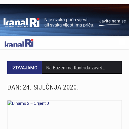
OGLAS
IZDVAJAMO
Na Bazenima Kantrida završeni su opsežni radovi obnove vrijedni 366.190 eura. Projekt je obuhvatio sanaciju lučne konstrukcije rasvjete vanjskog olimpijskog bazena, ugradnju LED rasvjete i djelomičnu sanaciju školjke bazena, čime su unaprijeđeni sigurnost, funkcionalnost i energetska učinkovitost jednog od najznačajnijih riječkih sportskih objekata.Radovi su provedeni od 20. travnja do 7. srpnja, a obuhvatili su sanaciju i antikorozivnu zaštitu lučne konstrukcije rasvjete vanjskog olimpijskog bazena. Vrijednost antikorozivne zaštite iznosila je 302.500 eura s PDV-om, dok ukupna vrijednost svih izvedenih radova na kompleksu Bazeni Kantrida iznosi 366.190 eura.Posebna važnost ovog zahvata proizlazi iz činjenice da je riječ o prvoj cjelovitoj sanaciji i antikorozivnoj zaštiti lučne čelične konstrukcije od izgradnje otvorenog olimpijskog bazena 1972. godine. Radovima su osigurani dugoročna sigurnost, stabilnost i pouzdanost konstrukcije.Projekt je obuhvatio sanaciju armiranobetonskih temelja, bravarske popravke čeličnih elemenata lukova, rasvjetne platforme, revizijskog stubišta i ograda, pjeskarenje svih čeličnih elemenata te izvedbu cjelovitog sustava antikorozivne zaštite u skladu s projektom sanacije.Tijekom izvođenja radova iskorištena je već postavljena skela za zamjenu postojećih reflektora novom generacijom LED rasvjete. Nova rasvjeta omogućuje kvalitetnije uvjete za treninge, natjecanja i druge programe, uz manju potrošnju električne energije i niže troškove održavanja. Procijenjeni povrat ulaganja u LED rasvjetu kraći je od tri godine.Nakon završetka radova…
https://youtu.be/AicJRDuKNkg Na Grobniku već petu godinu radi prvi hrvatski interaktivni muzej trkaćih automobila, nastao iz izložbe pokrenute tijekom pandemije. Posebnost muzeja, koji vodi vlasnik Dorijan Kljun, jest u tome što posjetitelji mogu sjesti u vozila i čuti zvuk upaljenih motora, budući da većina eksponata i danas vozi utrke. Muzej privlači posjetitelje iz cijele Europe, a za 23. kolovoza najavljeno je drugo izdanje Grobnik Car Showa uz defile od sedamdesetak vozila i predstavljanje domaćih gastro specijaliteta. Više u videoprilogu:
DAN:
24. SIJEČNJA 2020.
Niko Janković u 16. minuti utakmice naštimao je nišanske sprave, sjajan udarac s ruba kaznenog prostora donio je Rijeci prednost pred uzvratnu utakmicu.– Bili smo dominantni kroz utakmicu, šteta što nismo zabili još jedan gol, rekao je Niko Janković nakon pobjede na Rujevici.Niko se na početku tekuće sezone vratio s posudbe iz Slovana iz Bratislave.– Želio bi posvetiti gol našem šefu, on me je vratio u Rijeku, bez njega se ne bi vratio u Rijeku. Nadam se da će ih biti još i da ćemo kao ekipa izgledati moćno i dominantno, ustvrdio je Niko Janković.( NK Rijeka)
Noćas, 7. Kolovoza u 1 sat i 20 minuta Seizmološka služba zabilježila je umjeren potres s epicentrom 11 km jugoistočno od Novog Vinodolskog. Magnituda potresa iznosila je 3.5 po Richteru, a intenzitet u epicentru iznosio je IV-V stupnja EMS ljestvice. Za sada nema informacija o materijalnoj šteti. Podrhtavanje su osjetili i građani na širem području Crikvenice, Krka i Senja
HMNK Rijeka započeo je prodaju članskih iskaznica i sezonskih pretplata za novu futsal sezonu, koja će biti otvorena velikim derbijem protiv Hajduka u Sportskoj dvorani Zamet.Kupnja sezonske pretplate moguća je isključivo za članove kluba. Cijena pretplate iznosi 90 eura, dok djeca do 15 godina i osobe starije od 65 godina mogu svoju pretplatu kupiti po povlaštenoj cijeni od 45 eura.Sva mjesta u dvorani bit će numerirana, pa će svaki navijač prilikom kupnje odabrati svoje mjesto koje će ga čekati tijekom cijele sezone.Najmlađi navijači također imaju poseban razlog za dolazak u Zamet. Djeca do 10 godina imat će besplatan ulaz u posebno organiziran dječji sektor, osmišljen kako bi i oni mogli uživati u vrhunskom futsalu u sigurnom i prilagođenom okruženju.Nova sezona donosi i novo natjecanje - Liga kup, zbog čega u klubu očekuju najmanje 15 domaćih utakmica. To znači da će vlasnici sezonskih pretplata svaku utakmicu pratiti po cijeni od samo šest eura, odnosno tri eura za djecu i osobe starije od 65 godina, uz mogućnost da taj iznos bude i manji ako Rijeka izbori dodatne domaće susrete.Sezonske pretplate mogu se kupiti isključivo putem platforme Ticket4You. Digitalna ulaznica bit će dostavljena na e-mail adresu kupca, dok će fizičku člansku iskaznicu navijači…