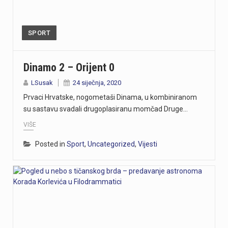
https://youtu.be/bbJS07ZGQeU Tridesetosmogodišnji Denis Vejzović iz Hrvatske doživio je puknuće aneurizme u Irskoj, a obitelj ima manje od dana prije nego što liječnici u Corku isključe aparate za održavanje života. Liječnički tim donosi odluku o isključivanju, a obitelj hitno traži medicinski prijevoz i bolnicu u Hrvatskoj te prikuplja pomoć preko GoFundMe aplikacije.Donacije za pomoć obitelji i organizaciju liječničkog prijevoza mogu se uplatiti putem GoFundMe platforme. https://www.gofundme.com/f/help-denis-fight-for-his-life?lang=en_US&ts=1785938768 Više u videoprilogu:
https://youtu.be/Ms7A82drFtA
SPORT
https://youtu.be/mldUU0Knk1Y U prometnoj nesreći u Rijeci teško je ozlijeđena 75-godišnja pješakinja, dok je 80-godišnji pješak prošao s lakšim ozljedama. Na njih je na pješačkom prijelazu naletio autobus kojim je upravljao 54-godišnji vozač. Nesreća se dogodila u utorak, 4. kolovoza, oko 18 sati na raskrižju Ulice Ivana Zajca i Ribarske ulice.
Dinamo 2 – Orijent 0
https://youtu.be/-_V3gJvjFjc Trodnevno obilježavanje Dana pobjede i 31. obljetnice Oluje u Rijeci zaključeno je bakljadom na Molo longu, gdje je zapaljeno 222 baklje za poginule branitelje Primorsko-goranske županije. Uz prigodni program, polaganje vijenaca i koncert grupe Opća opasnost, Rijeka je dostojanstveno obilježila najvažniji datum novije hrvatske povijesti. Više u videoprilogu:
LSusak
24 siječnja, 2020
Prvaci Hrvatske, nogometaši Dinama, u kombiniranom
https://youtu.be/TrD_YDDOMIw Nogometaši Rijeke večeras u 20 sati i 45 minuta na stadionu Rujevica igraju utakmicu trećeg kola kvalifikacija za Konferencijsku ligu protiv finskog Ilvesa. Trener Matjaž Kek i igrač Branko Pavić naglašavaju kako u Europi nema mjesta za prosječnost te da ih očekuje teška utakmica protiv suparnika koji se dobro brani i kvalitetno izlazi u tranziciju. Cilj Rijeke je ostvariti što veću rezultatsku razliku u susretu koji traje najmanje 180 minuta. Više u videoprilogu:
su sastavu svadali drugoplasiranu momčad Druge…
VIŠE
Posted in
Sport
,
Uncategorized
,
Vijesti