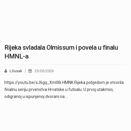
Rijeka svladala Olmissum i povela u finalu
HMNL-a
LSusak
23/05/2026
https://youtu.be/sJ6gq_XmIXk HMNK Rijeka pobjedom je otvorila
finalnu seriju prvenstva Hrvatske u futsalu. U prvoj utakmici,
odigranoj u ispunjenoj dvorani na…