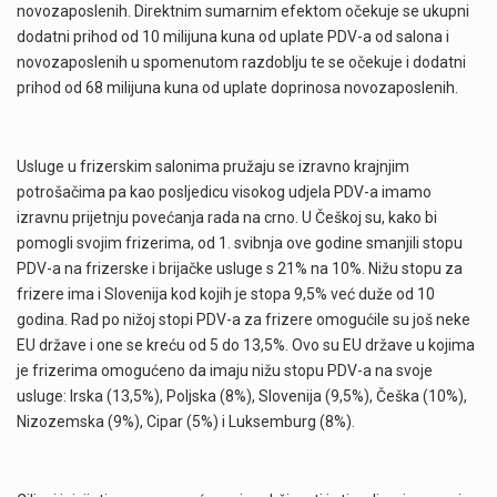
novozaposlenih. Direktnim sumarnim efektom očekuje se ukupni
dodatni prihod od 10 milijuna kuna od uplate PDV-a od salona i
novozaposlenih u spomenutom razdoblju te se očekuje i dodatni
prihod od 68 milijuna kuna od uplate doprinosa novozaposlenih.
Usluge u frizerskim salonima pružaju se izravno krajnjim
potrošačima pa kao posljedicu visokog udjela PDV-a imamo
izravnu prijetnju povećanja rada na crno. U Češkoj su, kako bi
pomogli svojim frizerima, od 1. svibnja ove godine smanjili stopu
PDV-a na frizerske i brijačke usluge s 21% na 10%. Nižu stopu za
frizere ima i Slovenija kod kojih je stopa 9,5% već duže od 10
godina. Rad po nižoj stopi PDV-a za frizere omogućile su još neke
EU države i one se kreću od 5 do 13,5%. Ovo su EU države u kojima
je frizerima omogućeno da imaju nižu stopu PDV-a na svoje
usluge: Irska (13,5%), Poljska (8%), Slovenija (9,5%), Češka (10%),
Nizozemska (9%), Cipar (5%) i Luksemburg (8%).