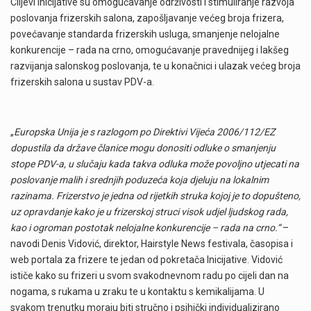
Ciljevi inicijative su omogućavanje održivosti i stimuliranje razvoja
poslovanja frizerskih salona, zapošljavanje većeg broja frizera,
povećavanje standarda frizerskih usluga, smanjenje nelojalne
konkurencije – rada na crno, omogućavanje pravednijeg i lakšeg
razvijanja salonskog poslovanja, te u konačnici i ulazak većeg broja
frizerskih salona u sustav PDV-a.
„
Europska Unija je s razlogom po Direktivi Vijeća 2006/112/EZ
dopustila da države članice mogu donositi odluke o smanjenju
stope PDV-a, u slučaju kada takva odluka može povoljno utjecati na
poslovanje malih i srednjih poduzeća koja djeluju na lokalnim
razinama. Frizerstvo je jedna od rijetkih struka kojoj je to dopušteno,
uz opravdanje kako je u frizerskoj struci visok udjel ljudskog rada,
kao i ogroman postotak nelojalne konkurencije – rada na crno.“
–
navodi Denis Vidović, direktor, Hairstyle News festivala, časopisa i
web portala za frizere te jedan od pokretača Inicijative. Vidović
ističe kako su frizeri u svom svakodnevnom radu po cijeli dan na
nogama, s rukama u zraku te u kontaktu s kemikalijama. U
svakom trenutku moraju biti stručno i psihički individualizirano