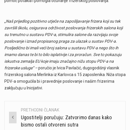
pomoć potakla i pomogla očuvanje frizerskog poslovanja.
„
Naš prijedlog pozitivno utječe na zapošljavanje frizera koji su tek
završili školu, osigurava održivost poslovanja frizerskih salona koji
su trenutno u sustavu PDV-a, stimulira salone da razvijaju svoje
poslovanje i iznad propisanog praga za ulazak u sustav PDV-a.
Posljedično bi imali veći broj salona u sustavu PDV-a nego što ih
imamo danas te bi to bilo isplativije i za proračun. Sve to pokazuju
iskustva zemalja EU koje imaju značajno nižu stopu PDV-a na
frizerske usluge“ –
poručio je Ivica Pavlačić, dugogodišnji vlasnik
frizerskog salona Merlinka iz Karlovca s 15 zaposlenika. Niža stopa
PDV-a omogućila bi i pravednije poslovanje i našim frizerima
zaključuju u Inicijativi.
PRETHODNI ČLANAK
Post
Ugostitelji poručuju: Zatvorimo danas kako
navigation
bismo ostali otvoreni sutra