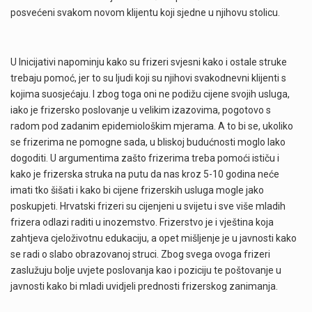
posvećeni svakom novom klijentu koji sjedne u njihovu stolicu.
U Inicijativi napominju kako su frizeri svjesni kako i ostale struke
trebaju pomoć, jer to su ljudi koji su njihovi svakodnevni klijenti s
kojima suosjećaju. I zbog toga oni ne podižu cijene svojih usluga,
iako je frizersko poslovanje u velikim izazovima, pogotovo s
radom pod zadanim epidemiološkim mjerama. A to bi se, ukoliko
se frizerima ne pomogne sada, u bliskoj budućnosti moglo lako
dogoditi. U argumentima zašto frizerima treba pomoći ističu i
kako je frizerska struka na putu da nas kroz 5-10 godina neće
imati tko šišati i kako bi cijene frizerskih usluga mogle jako
poskupjeti. Hrvatski frizeri su cijenjeni u svijetu i sve više mladih
frizera odlazi raditi u inozemstvo. Frizerstvo je i vještina koja
zahtjeva cjeloživotnu edukaciju, a opet mišljenje je u javnosti kako
se radi o slabo obrazovanoj struci. Zbog svega ovoga frizeri
zaslužuju bolje uvjete poslovanja kao i poziciju te poštovanje u
javnosti kako bi mladi uvidjeli prednosti frizerskog zanimanja.