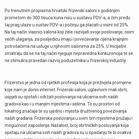
Po trenutnim propisima hrvatski frizerski saloni s godišnjim
prometom do 300 tisuća kuna nisu u sustavu PDV-a, a čim pređu
taj prag ulaze u sustav PDV-a i počinju ga plaćati u visini od 25%.
Na taj način vlasnici salona koji žele razvijati svoje poslovanje, osim
većih ulaganja, za posljedicu imaju i povećavanje cijena krajnjim
potrošačima na usluge u njihovim salonima za 25%. U Inicijativi
smatraju da se na taj način njeguje nepravedna konkurencija te se
ne stimulira pravedan razvoj poduzetnika u frizerskoj industriji.
Frizerstvo je jedna od rijetkih profesija koja je preživjela promjene
koje nam je donio internet. Frizerski saloni, uglavnom mali obrti,
uspjeli su opstati i održati poslovanja na ulicama svih naših
gradova kao i u manjim mjestima i selima. To su prostori od
lokalnog značaja te su ujedno i mjesta društvenog povezivanja
naših građana. Frizerska poslovanja u svim tim mjestima pružaju i
mogućnost zaposlenja. Nažalost, broj obrtničkih poslovanja koja
opstaju na ulicama svih naših gradova su u opadanju te bi ovakva