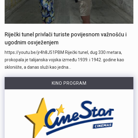
Riječki tunel privlači turiste povijesnom važnošću i
ugodnim osvježenjem
https://youtu.be/jr4h8J51PBM Riječki tunel, dug 330 metara,
prokopala je talijanska vojska između 1939. i 1942. godine kao
sklonište, a danas služi kao jedna…
KINO PROGRAM