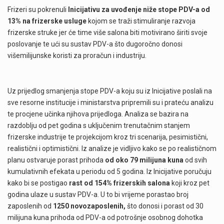
Frizeri su pokrenuli
Inicijativu za uvođenje niže stope PDV-a od
13% na frizerske usluge
kojom se traži stimuliranje razvoja
frizerske struke
jer će time više salona biti motivirano širiti svoje
poslovanje te ući su sustav PDV-a što dugoročno donosi
višemilijunske koristi za proračun i industriju.
Uz prijedlog smanjenja stope PDV-a koju su iz Inicijative poslali na
sve resorne institucije i ministarstva pripremili su i prateću analizu
te procjene učinka njihova prijedloga. Analiza se bazira na
razdoblju od pet godina s uključenim trenutačnim stanjem
frizerske industrije te projekcijom kroz tri scenarija, pesimistični,
realistični i optimistični. Iz analize je vidljivo kako se po realističnom
planu ostvaruje porast prihoda
od oko 79 milijuna kuna
od svih
kumulativnih efekata u periodu od 5 godina. Iz Inicijative poručuju
kako bi se postigao
rast od 154% frizerskih salona
koji kroz pet
godina ulaze u sustav PDV-a. U to bi vrijeme porastao broj
zaposlenih od
1250 novozaposlenih,
što donosi i porast od 30
milijuna kuna prihoda od PDV-a od potrošnje osobnog dohotka