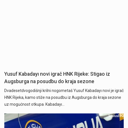
Yusuf Kabadayı novi igrač HNK Rijeke: Stigao iz
Augsburga na posudbu do kraja sezone
Dvadesetdvogodišnji krilni nogometaš Yusuf Kabadayı novi je igrač
HNK Rijeka, kamo stiže na posudbu iz Augsburga do kraja sezone
uz mogućnost otkupa. Kabadayı…