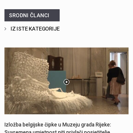
SRODNI ČLANCI
IZ ISTE KATEGORIJE
Izložba belgijske čipke u Muzeju grada Rijeke:
Suvremena umjetnost niti privlači posjetitelje