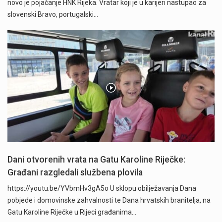
novo je pojačanje HNK Rijeka. Vratar koji je u karijeri nastupao za
slovenski Bravo, portugalski…
Dani otvorenih vrata na Gatu Karoline Riječke:
Građani razgledali službena plovila
https://youtu.be/YVbmHv3gA5o U sklopu obilježavanja Dana
pobjede i domovinske zahvalnosti te Dana hrvatskih branitelja, na
Gatu Karoline Riječke u Rijeci građanima…