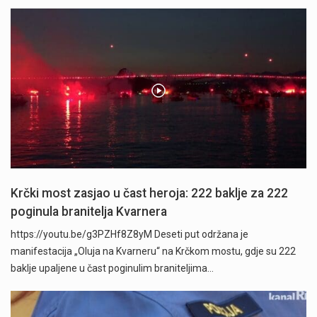
Krčki most zasjao u čast heroja: 222 baklje za 222
poginula branitelja Kvarnera
https://youtu.be/g3PZHf8Z8yM Deseti put održana je
manifestacija „Oluja na Kvarneru“ na Krčkom mostu, gdje su 222
baklje upaljene u čast poginulim braniteljima…