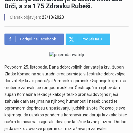
Drči, a za 175 Zdravku Rubeši.
Članak objavljen:
23/10/2020
Podijeli na Facebook
Podijeli na X
Povodom 25. listopada, Dana dobrovoljnih darivatelja krvi, župan
Zlatko Komadina sa suradnicima primio je višestruke dobrovoljne
darivatelje krvi s područja Primorsko-goranske županije kojima su
uručene zahvalnice i prigodni pokloni. Čestitajući im njihov dan
župan Komadina rekao je kako je teško pronaći dovoljno riječi
zahvale darivateljima na njihovoj humanosti i nesebičnosti te
ogromnom doprinosu u spašavanju ljudskih života. Pozvao je sve
koji mogu da usprkos pandemiji koronavirusa daruju krv kako bi se
našim bolnicama osigurale dovoljne količine krvne plazme. Dodao
je da se kroz ovakve prijeme osim izražavanja zahvale i