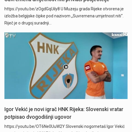
https://youtu.be/zOgdGqUily8 U Muzeju grada Rijeke otvorena je
izložba belgijske čipke pod nazivom „Suvremena umjetnost niti“.
Riječ je o drugoj suradnji…
Igor Vekić je novi igrač HNK Rijeka: Slovenski vratar
potpisao dvogodišnji ugovor
https://youtu.be/OT6Ne0UuW2Y Slovenski nogometaš Igor Vekić