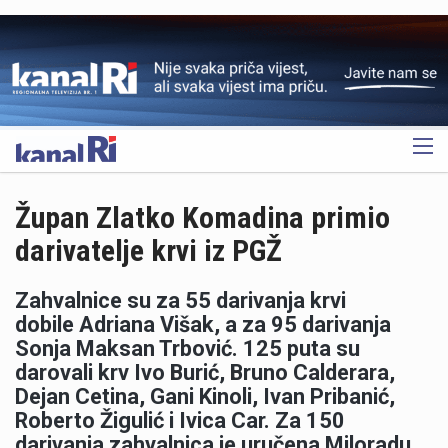
OGLAS
Župan Zlatko Komadina primio
darivatelje krvi iz PGŽ
Zahvalnice su za 55 darivanja krvi
dobile Adriana Višak, a za 95 darivanja
Sonja Maksan Trbović. 125 puta su
darovali krv Ivo Burić, Bruno Calderara,
Dejan Cetina, Gani Kinoli, Ivan Pribanić,
Roberto Žigulić i Ivica Car. Za 150
darivanja zahvalnica je uručena Miloradu