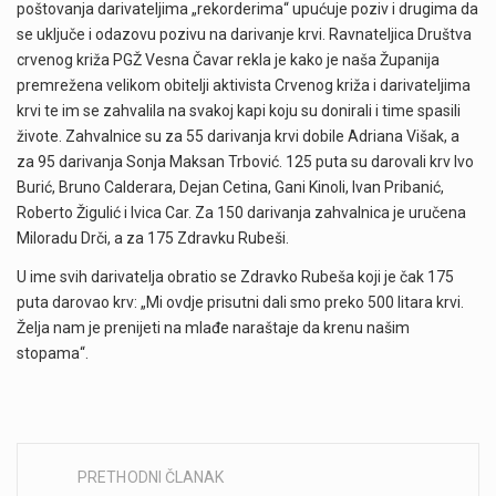
poštovanja darivateljima „rekorderima“ upućuje poziv i drugima da
se uključe i odazovu pozivu na darivanje krvi. Ravnateljica Društva
crvenog križa PGŽ Vesna Čavar rekla je kako je naša Županija
premrežena velikom obitelji aktivista Crvenog križa i darivateljima
krvi te im se zahvalila na svakoj kapi koju su donirali i time spasili
živote. Zahvalnice su za 55 darivanja krvi dobile Adriana Višak, a
za 95 darivanja Sonja Maksan Trbović. 125 puta su darovali krv Ivo
Burić, Bruno Calderara, Dejan Cetina, Gani Kinoli, Ivan Pribanić,
Roberto Žigulić i Ivica Car. Za 150 darivanja zahvalnica je uručena
Miloradu Drči, a za 175 Zdravku Rubeši.
U ime svih darivatelja obratio se Zdravko Rubeša koji je čak 175
puta darovao krv: „Mi ovdje prisutni dali smo preko 500 litara krvi.
Želja nam je prenijeti na mlađe naraštaje da krenu našim
stopama“.
PRETHODNI ČLANAK
Post