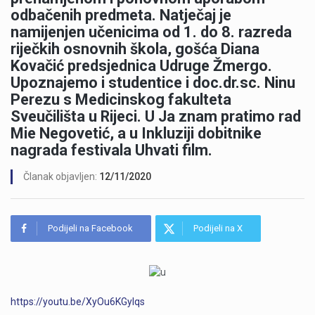
odbačenih predmeta. Natječaj je
namijenjen učenicima od 1. do 8. razreda
riječkih osnovnih škola, gošća Diana
Kovačić predsjednica Udruge Žmergo.
Upoznajemo i studentice i doc.dr.sc. Ninu
Perezu s Medicinskog fakulteta
Sveučilišta u Rijeci. U Ja znam pratimo rad
Mie Negovetić, a u Inkluziji dobitnike
nagrada festivala Uhvati film.
Članak objavljen:
12/11/2020
Podijeli na Facebook
Podijeli na X
https://youtu.be/XyOu6KGylqs