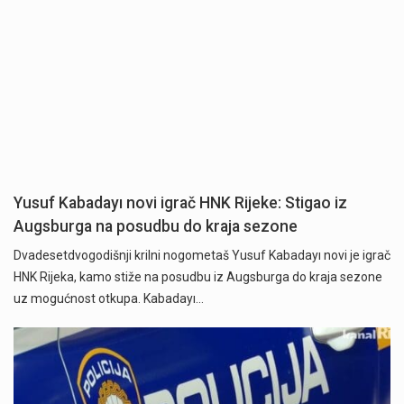
Yusuf Kabadayı novi igrač HNK Rijeke: Stigao iz
Augsburga na posudbu do kraja sezone
Dvadesetdvogodišnji krilni nogometaš Yusuf Kabadayı novi je igrač
HNK Rijeka, kamo stiže na posudbu iz Augsburga do kraja sezone
uz mogućnost otkupa. Kabadayı…