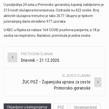
U posljednja 24 sata u Primorsko-goranskoj županiji zabilježeno je
213 novih slučajeva koronavirusa. Ozdravile su 422 osobe. Broj
aktivnih slučajeva trenutno je tako 2677. Ukupno je tijekom
jučerašnjeg dana obrađeno 977 uzoraka.
U KBC-u Rijeka se nalaze 164 COVID pozitivna pacijenta, a 18 je
osoba na respiratoru. Nažalost, preminula je jedna osoba
PRETHODNI ČLANAK
Post
Dnevnik – 21.12.2020.
navigation
SLJEDEĆI ČLANAK
ŽUC PGŽ – Županijska uprava za ceste
Primorsko-goranske
Objavljeno u kategorijama:
PGŽ
Uncategorized