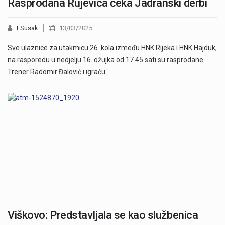
Rasprodana Rujevica čeka Jadranski derbi
LSusak
13/03/2025
Sve ulaznice za utakmicu 26. kola između HNK Rijeka i HNK Hajduk,
na rasporedu u nedjelju 16. ožujka od 17.45 sati su rasprodane.
Trener Radomir Đalović i igraču…
Viškovo: Predstavljala se kao službenica