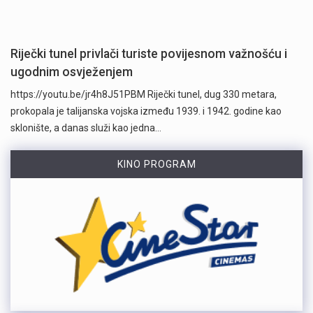
Riječki tunel privlači turiste povijesnom važnošću i
ugodnim osvježenjem
https://youtu.be/jr4h8J51PBM Riječki tunel, dug 330 metara,
prokopala je talijanska vojska između 1939. i 1942. godine kao
sklonište, a danas služi kao jedna…
KINO PROGRAM