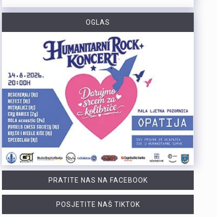
https://youtu.be/OT6Ne0UuW2Y Slovenski nogometaš Igor Vekić novo je pojačanje HNK Rijeka. Vratar koji je u karijeri nastupao za slovenski Bravo, portugalski Paços de Ferreira i danski Vejle potpisao je s riječkim klubom ugovor na dvije godine, uz mogućnost produljenja na još jednu godinu. Vekić već ima poveznicu s Rijekom jer je bio dio slovenske reprezentacije u vrijeme kada je izbornik bio Matjaž Kek. Više u videopprilogu:
OGLAS
https://youtu.be/YVbmHv3gA5o U sklopu obilježavanja Dana pobjede i domovinske zahvalnosti te Dana hrvatskih branitelja, na Gatu Karoline Riječke u Rijeci građanima su za razgledavanje otvoreni službeni brodovi državnih tijela. Posjetitelji su mogli obići policijski brod „Marino Jakominić“ i novi carinski brod „Šibenik“ te izbliza upoznati rad posada i tehnologiju na plovilima. Iako je brod Lučke kapetanije bio u luci, nije bio otvoren za razgledavanje, dok najavljeni brod Hrvatske ratne mornarice ove godine nije stigao u Rijeku. Više u videoprilogu:
https://youtu.be/g3PZHf8Z8yM Deseti put održana je manifestacija „Oluja na Kvarneru“ na Krčkom mostu, gdje su 222 baklje upaljene u čast poginulim braniteljima Primorsko-goranske županije. Uz sudjelovanje brojnih posjetitelja i navijačkih udruga, događaj je prenio poruku trajnog sjećanja na branitelje koji su dali život za slobodu.Na Krčkom mostu održana je deseta po redu manifestacija „Oluja na Kvarneru“ u spomen na 222 poginula branitelja s područja Primorsko-goranske županije. Svaka od 222 baklje simbolizirala je ime, uspomenu i zahvalnost na poginule u Domovinskom ratu. Više u videoprilogu:
Otvorene su prijave za šesto izdanje amaterskog stolnoteniskog turnira Pajol Open. Turnir zajednički organiziraju Pajol Beach Bar i Distune Promotion. I ove se godine igra za projekt PingPongParkinson®. To je inicijativa namijenjena osobama oboljelima od Parkinsonove bolesti. Projekt je u New Yorku pokrenuo riječki glazbenik svjetskoga glasa Nenad Bach. Njemu je bolest dijagnosticirana, a nakon redovitog igranja stolnog tenisa primijetio je značajna poboljšanja. Danas u svijetu postoji više od 400 klubova u 30 zemalja. Održavaju se nacionalna i svjetska prvenstva. Sav prihod od kotizacija iznosi 10 eura. Novac je namijenjen za PingPongParkinson® Rijeka. Klub pomaže poboljšanju kvalitete života oboljelih osoba. Turnir je namijenjen isključivo amaterima. Profesionalni igrači i aktivni natjecatelji u klubovima ili ligama ne mogu sudjelovati. Prijaviti se mogu punoljetne osobe (od 18 godina) i strani državljani. Prijave traju do ponedjeljka, 17. kolovoza u 18 sati. Za prijavu je potrebno navesti: Ime i prezime Kontakt mobitel Naziv tima (obavezno samo za parove) Turnir se igra u pojedinačnoj i konkurenciji parova (maksimalno jedna prijava po osobi u obje kategorije), a format (kup ili skupine) ovisit će o broju sudionika. Kvalifikacije: Četvrtak, 20. kolovoza 2026. Završnica: Petak, 21. kolovoza 2026. (od 1. do 4. mjesta)U slučaju lošeg vremena (kiša/vjetar) turnir se…
PRATITE NAS NA FACEBOOK
POSJETITE NAŠ TIKTOK