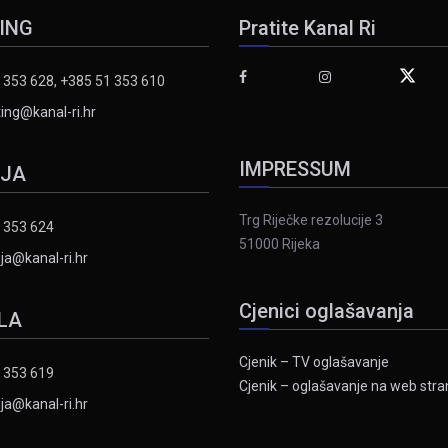
ING
Pratite Kanal Ri
 353 628, +385 51 353 610
ing@kanal-ri.hr
IMPRESSUM
IJA
Trg Riječke rezolucije 3
 353 624
51000 Rijeka
ja@kanal-ri.hr
Cjenici oglašavanja
LA
Cjenik – TV oglašavanje
 353 619
Cjenik – oglašavanje na web stran
ja@kanal-ri.hr