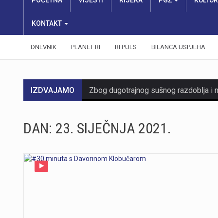
POČETNA
VIJESTI
RIJEKA
PGŽ
KULTU
KONTAKT
DNEVNIK
PLANET RI
RI PULS
BILANCA USPJEHA
IZDVAJAMO
DAN:
23. SIJEČNJA 2021.
https://youtu.be/mDR29ffvagE
https://youtu.be/t_-9LE0PJjw