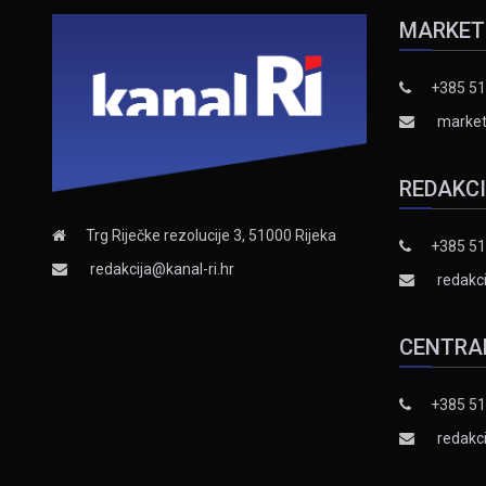
MARKET
+385 51
market
REDAKC
Trg Riječke rezolucije 3, 51000 Rijeka
+385 51
redakcija@kanal-ri.hr
redakci
CENTRA
+385 51
redakci