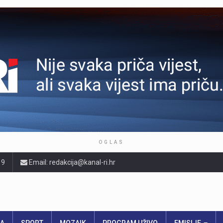
OGLAS
19
Email: redakcija@kanal-ri.hr