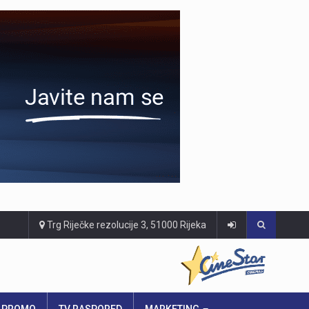
Trg Riječke rezolucije 3, 51000 Rijeka