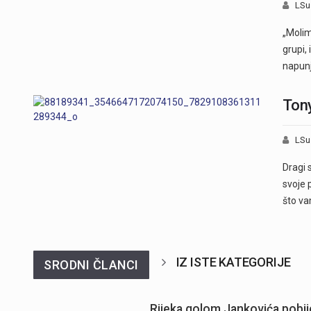
LSu
„Molim
grupi,
napun
Tony
LSu
Dragi 
svoje 
što v
IZ ISTE KATEGORIJE
SRODNI ČLANCI
Rijeka golom Jankovića pobije