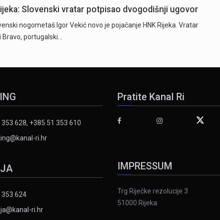
Rijeka: Slovenski vratar potpisao dvogodišnji ugovor
ski nogometaš Igor Vekić novo je pojačanje HNK Rijeka. Vratar
ki Bravo, portugalski…
ING
Pratite Kanal Ri
 353 628, +385 51 353 610
ing@kanal-ri.hr
IMPRESSUM
IJA
Trg Riječke rezolucije 3
 353 624
51000 Rijeka
ja@kanal-ri.hr