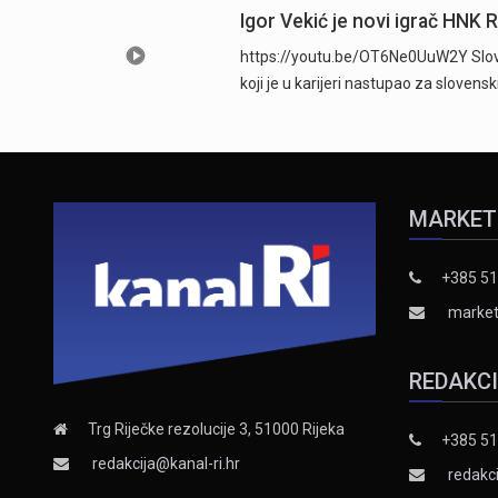
Igor Vekić je novi igrač HNK 
https://youtu.be/OT6Ne0UuW2Y Sloven
koji je u karijeri nastupao za slovens
MARKET
+385 51
market
REDAKC
Trg Riječke rezolucije 3, 51000 Rijeka
+385 51
redakcija@kanal-ri.hr
redakci