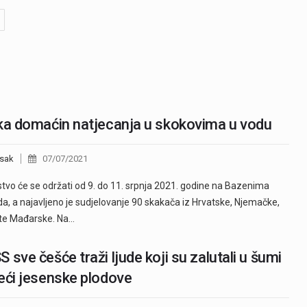
ka domaćin natjecanja u skokovima u vodu
sak
07/07/2021
tvo će se održati od 9. do 11. srpnja 2021. godine na Bazenima
da, a najavljeno je sudjelovanje 90 skakača iz Hrvatske, Njemačke,
 te Mađarske. Na…
 sve češće traži ljude koji su zalutali u šumi
eći jesenske plodove