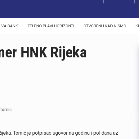
VA BANK
ZELENO PLAVI HORIZONTI
OTVORENI I KAD NISMO
K
ner HNK Rijeka
jeka. Tomić je potpisao ugovor na godinu i pol dana uz