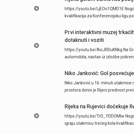
https://youtu.be/LjEOo1QMD1E Nogometa
kvalifikacija za Konferencijsku ligu
Prvi interaktivni muzej trkać
dotaknuti i voziti
https://youtu.be/AicJRDuKNkg Na Grob
automobila, nastao iz izložbe pokre
Niko Janković: Gol posvećujem
Niko Janković u 16. minuti utakmice 
prostora donio je Rijeci prednost pre
Rijeka na Rujevici dočekuje Ilv
https://youtu.be/TrD_YDDOMIw Nogome
igraju utakmicu trećeg kola kvalifika