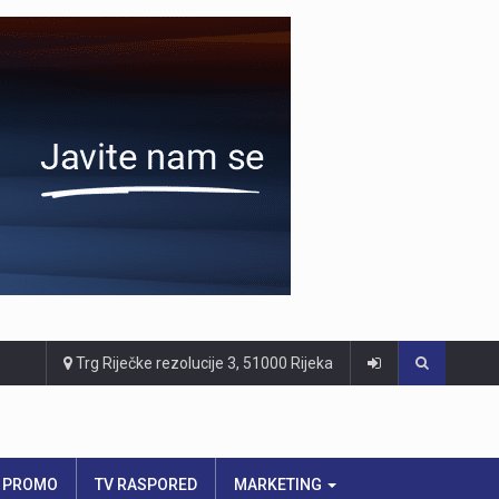
Trg Riječke rezolucije 3, 51000 Rijeka
PROMO
TV RASPORED
MARKETING