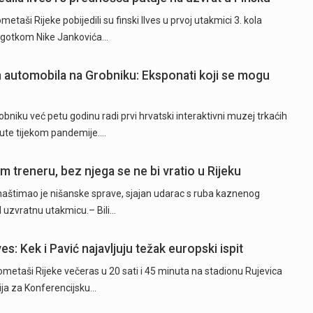
ši Rijeke pobijedili su finski Ilves u prvoj utakmici 3. kola
 pogotkom Nike Jankovića…
ih automobila na Grobniku: Eksponati koji se mogu
niku već petu godinu radi prvi hrvatski interaktivni muzej trkaćih
nute tijekom pandemije.…
 treneru, bez njega se ne bi vratio u Rijeku
naštimao je nišanske sprave, sjajan udarac s ruba kaznenog
d uzvratnu utakmicu.– Bili…
es: Kek i Pavić najavljuju težak europski ispit
taši Rijeke večeras u 20 sati i 45 minuta na stadionu Rujevica
cija za Konferencijsku…