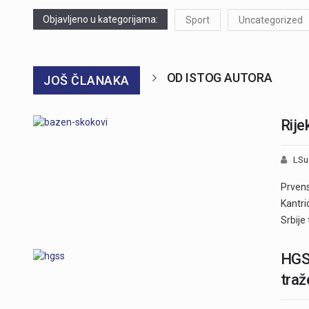
Objavljeno u kategorijama:
Sport
Uncategorized
OD ISTOG AUTORA
JOŠ ČLANAKA
Rije
LSu
Prvens
Kantri
Srbije
HGSS
traž