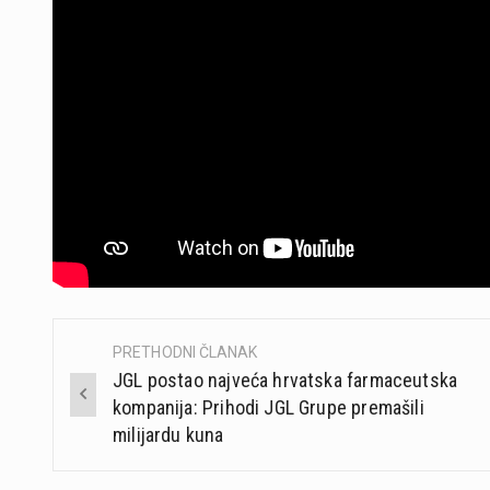
PRETHODNI ČLANAK
Post
JGL postao najveća hrvatska farmaceutska
navigation
kompanija: Prihodi JGL Grupe premašili
milijardu kuna