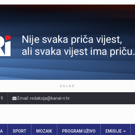
OGLAS
19
Email: redakcija@kanal-ri.hr
RA
SPORT
MOZAIK
PROGRAM UŽIVO
EMISIJE