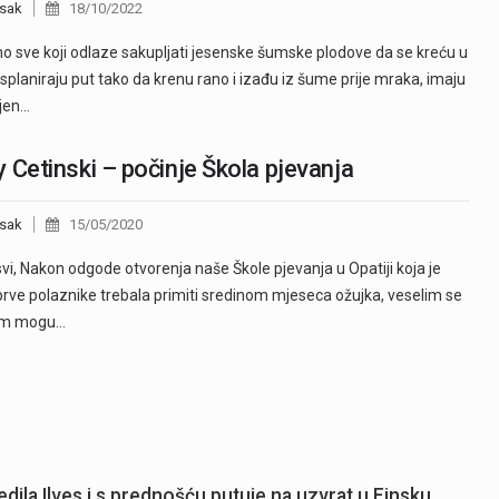
sak
18/10/2022
o sve koji odlaze sakupljati jesenske šumske plodove da se kreću u
 isplaniraju put tako da krenu rano i izađu iz šume prije mraka, imaju
jen…
 Cetinski – počinje Škola pjevanja
sak
15/05/2020
svi, Nakon odgode otvorenja naše Škole pjevanja u Opatiji koja je
prve polaznike trebala primiti sredinom mjeseca ožujka, veselim se
am mogu…
dila Ilves i s prednošću putuje na uzvrat u Finsku