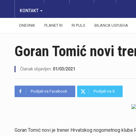
KONTAKT
DNEVNIK
PLANET RI
RI PULS
BILANCA USPJEHA
Goran Tomić novi tre
Članak objavljen:
01/03/2021
Podijeli na Facebook
Podijeli na X
Goran Tomić novi je trener Hrvatskog nogometnog kluba Ri