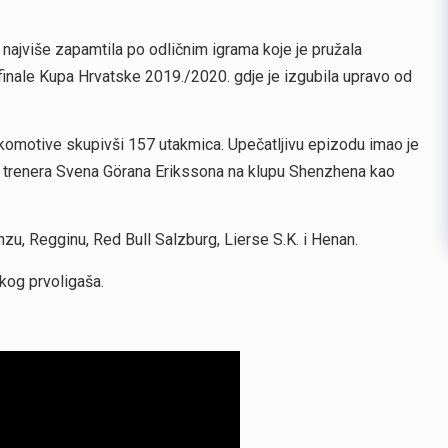
 najviše zapamtila po odličnim igrama koje je pružala
nale Kupa Hrvatske 2019./2020. gdje je izgubila upravo od
okomotive skupivši 157 utakmica. Upečatljivu epizodu imao je
g trenera Svena Görana Erikssona na klupu Shenzhena kao
nzu, Regginu, Red Bull Salzburg, Lierse S.K. i Henan.
kog prvoligaša.