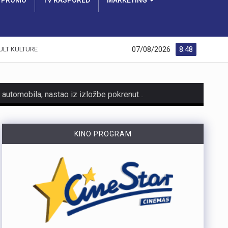
PROMO
TV RASPORED
MARKETING
07/08/2026
8:48
ULT KULTURE
https://youtu.be/AicJRDuKNkg Na Grobniku već petu godinu radi prvi hrvatski interaktivni muzej trkaćih automobila, nastao iz izložbe pokrenute tijekom pandemije. Posebnost muzeja, koji vodi vlasnik Dorijan Kljun, jest u tome što posjetitelji mogu sjesti u vozila i čuti zvuk upaljenih motora, budući da većina eksponata i danas vozi utrke. Muzej privlači posjetitelje iz cijele Europe, a za 23. kolovoza najavljeno je drugo izdanje Grobnik Car Showa uz defile od sedamdesetak vozila i predstavljanje domaćih gastro specijaliteta. Više u videoprilogu:
Noćas, 7. Kolovoza u 1 sat i 20 minuta Seizmološka služba zabilježila je umjeren potres s epicentrom 11 km jugoistočno od Novog Vinodolskog. Magnituda potresa iznosila je 3.5 po Richteru, a intenzitet u epicentru iznosio je IV-V stupnja EMS ljestvice. Za sada nema informacija o materijalnoj šteti. Podrhtavanje su osjetili i građani na širem području Crikvenice, Krka i Senja
KINO PROGRAM
HMNK Rijeka započeo je prodaju članskih iskaznica i sezonskih pretplata za novu futsal sezonu, koja će biti otvorena velikim derbijem protiv Hajduka u Sportskoj dvorani Zamet.Kupnja sezonske pretplate moguća je isključivo za članove kluba. Cijena pretplate iznosi 90 eura, dok djeca do 15 godina i osobe starije od 65 godina mogu svoju pretplatu kupiti po povlaštenoj cijeni od 45 eura.Sva mjesta u dvorani bit će numerirana, pa će svaki navijač prilikom kupnje odabrati svoje mjesto koje će ga čekati tijekom cijele sezone.Najmlađi navijači također imaju poseban razlog za dolazak u Zamet. Djeca do 10 godina imat će besplatan ulaz u posebno organiziran dječji sektor, osmišljen kako bi i oni mogli uživati u vrhunskom futsalu u sigurnom i prilagođenom okruženju.Nova sezona donosi i novo natjecanje - Liga kup, zbog čega u klubu očekuju najmanje 15 domaćih utakmica. To znači da će vlasnici sezonskih pretplata svaku utakmicu pratiti po cijeni od samo šest eura, odnosno tri eura za djecu i osobe starije od 65 godina, uz mogućnost da taj iznos bude i manji ako Rijeka izbori dodatne domaće susrete.Sezonske pretplate mogu se kupiti isključivo putem platforme Ticket4You. Digitalna ulaznica bit će dostavljena na e-mail adresu kupca, dok će fizičku člansku iskaznicu navijači…
https://youtu.be/bbJS07ZGQeU Tridesetosmogodišnji Denis Vejzović iz Hrvatske doživio je puknuće aneurizme u Irskoj, a obitelj ima manje od dana prije nego što liječnici u Corku isključe aparate za održavanje života. Liječnički tim donosi odluku o isključivanju, a obitelj hitno traži medicinski prijevoz i bolnicu u Hrvatskoj te prikuplja pomoć preko GoFundMe aplikacije.Donacije za pomoć obitelji i organizaciju liječničkog prijevoza mogu se uplatiti putem GoFundMe platforme. https://www.gofundme.com/f/help-denis-fight-for-his-life?lang=en_US&ts=1785938768 Više u videoprilogu:
https://youtu.be/mldUU0Knk1Y U prometnoj nesreći u Rijeci teško je ozlijeđena 75-godišnja pješakinja, dok je 80-godišnji pješak prošao s lakšim ozljedama. Na njih je na pješačkom prijelazu naletio autobus kojim je upravljao 54-godišnji vozač. Nesreća se dogodila u utorak, 4. kolovoza, oko 18 sati na raskrižju Ulice Ivana Zajca i Ribarske ulice.