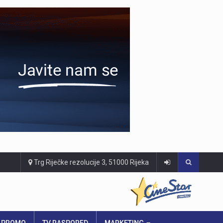
Trg Riječke rezolucije 3, 51000 Rijeka