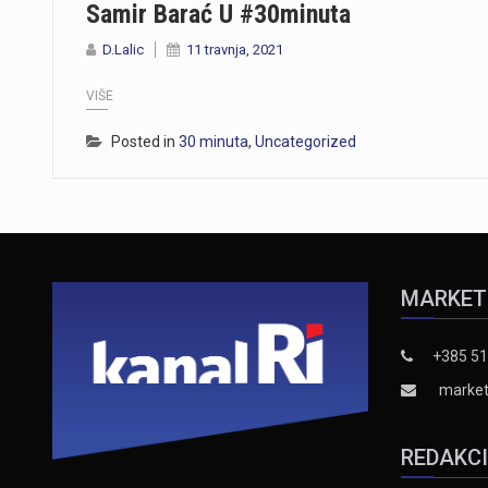
Samir Barać U #30minuta
D.Lalic
11 travnja, 2021
VIŠE
Posted in
30 minuta
,
Uncategorized
MARKET
+385 51
market
REDAKC