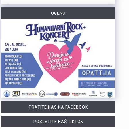
https://youtu.be/-_V3gJvjFjc Trodnevno obilježavanje Dana pobjede i 31. obljetnice Oluje u Rijeci zaključeno je bakljadom na Molo longu, gdje je zapaljeno 222 baklje za poginule branitelje Primorsko-goranske županije. Uz prigodni program, polaganje vijenaca i koncert grupe Opća opasnost, Rijeka je dostojanstveno obilježila najvažniji datum novije hrvatske povijesti. Više u videoprilogu:
OGLAS
https://youtu.be/TrD_YDDOMIw Nogometaši Rijeke večeras u 20 sati i 45 minuta na stadionu Rujevica igraju utakmicu trećeg kola kvalifikacija za Konferencijsku ligu protiv finskog Ilvesa. Trener Matjaž Kek i igrač Branko Pavić naglašavaju kako u Europi nema mjesta za prosječnost te da ih očekuje teška utakmica protiv suparnika koji se dobro brani i kvalitetno izlazi u tranziciju. Cilj Rijeke je ostvariti što veću rezultatsku razliku u susretu koji traje najmanje 180 minuta. Više u videoprilogu:
Zbog dugotrajnog sušnog razdoblja i nepovoljnih hidroloških prilika na riječkom području, Grad Rijeka i Komunalno društvo Vodovod i kanalizacija uputili su apel javnosti. Građani, gospodarstvo, turistički sektor i svi ostali korisnici pozivaju se na odgovorno i racionalno korištenje vode. Vodoopskrba je u ovom trenutku stabilna te su osigurane dostatne količine zdravstveno ispravne vode za ljudsku potrošnju. Međutim, raspoložive zalihe vode postupno se smanjuju, dok je vodoopskrbni sustav izložen povećanom opterećenju. Iz tog se razloga preventivno poziva na dobrovoljnu štednju kako bi se očuvala stabilnost sustava tijekom ostatka ljeta. Ovogodišnje hidrološke prilike znatno su nepovoljnije od uobičajenih. Nakon obilnog početka godine uslijedili su izrazito sušni proljetni mjeseci. Količina oborina tijekom svibnja, lipnja i srpnja nije bila dovoljna za značajnije obnavljanje podzemnih vodnih zaliha, zbog čega se riječki vodoopskrbni sustav dulje nego inače oslanja na crpljenje vode iz priobalnih izvorišta. Unatoč nepovoljnim prilikama, razloga za zabrinutost nema. Trenutačno nema potrebe za uvođenjem ograničenja korištenja vode niti za redukcijama u vodoopskrbi. Ipak, nastavak sušnog razdoblja i najave iznadprosječno visokih temperatura zahtijevaju odgovorno upravljanje raspoloživim vodnim resursima. Preporuke za korisnike Cilj izdanih preporuka je smanjiti ukupnu dnevnu potrošnju vode za 10 do 15 posto, što se može ostvariti jednostavnim promjenama svakodnevnih navika. ne zalijevaju…
Turistička zajednica Kvarnera pokrenula je novi video serijal pod nazivom Nona Chef. Projekt se temelji na receptima koji se prenose generacijama. Nastali su od lokalnih namirnica iz mora, s otoka, iz gorja i vrtova. Cilj projekta je očuvanje kvarnerske gastronomske baštine. Recepti trebaju ostati dio svakodnevice novih generacija. Serijal upoznaje gledatelje s autentičnim kvarnerskim nonama. Prikazuje njihove obiteljske recepte i priče. Uz recepte, video susreti donose mirise domaće kuhinje. Važan dio serijala čine i lokalni dijalekti. Epizode donose izvorne izraze, sjećanja i životne priče. Svaka nova epizoda predstavlja novi recept i novo lice Kvarnera. Godina Europske regije gastronomije bila je povod za projekt. "Nadamo se da će naše none – i poneki nono - mnogima biti najljepši poziv da posjete Kvarner i upoznaju ga kroz njegove okuse", izjavila je Marijana Kalčić. Direktorica TZ Kvarnera ističe važnost ove priče. Projekt dočarava običaje i način života regije. Najave na društvenim mrežama već imaju pozitivne komentare. Publika time pokazuje da cijeni autentične priče.Serijal se može pratiti na digitalnim kanalima TZ Kvarnera. Prvi video i najava dostupni su na Instagram profilu. Poveznice na najavu serijala Nona Chef i na prvi video: https://www.instagram.com/p/DbsDD-KsUCJ/
PRATITE NAS NA FACEBOOK
POSJETITE NAŠ TIKTOK