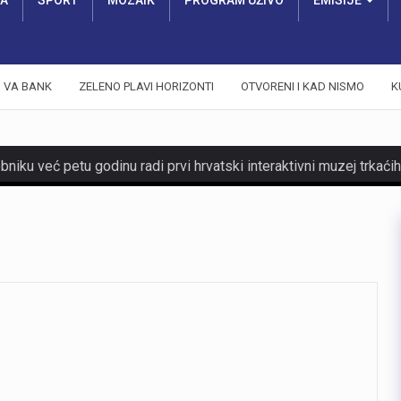
RA
SPORT
MOZAIK
PROGRAM UŽIVO
EMISIJE
VA BANK
ZELENO PLAVI HORIZONTI
OTVORENI I KAD NISMO
K