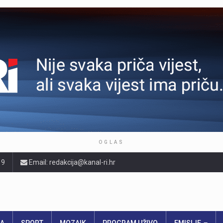
OGLAS
19
Email: redakcija@kanal-ri.hr