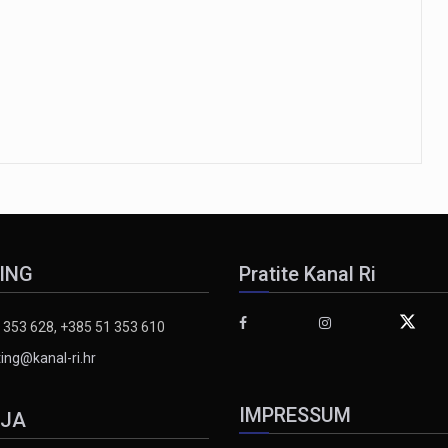
ING
Pratite Kanal Ri
 353 628, +385 51 353 610
ing@kanal-ri.hr
IMPRESSUM
IJA