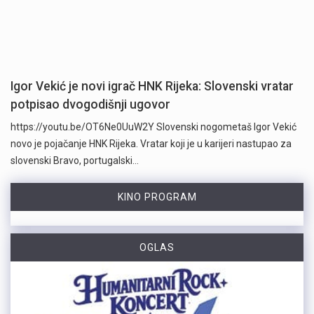
Igor Vekić je novi igrač HNK Rijeka: Slovenski vratar
potpisao dvogodišnji ugovor
https://youtu.be/OT6Ne0UuW2Y Slovenski nogometaš Igor Vekić
novo je pojačanje HNK Rijeka. Vratar koji je u karijeri nastupao za
slovenski Bravo, portugalski…
KINO PROGRAM
OGLAS