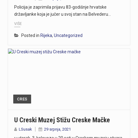
Policija je zaprimila prijavu 83-godišnje hrvatske
državljanke koja je jučer u svoj stan na Belvederu…
VIŠE
Posted in
Rijeka
,
Uncategorized
CRES
U Creski Muzej Stižu Creske Mačke
LSusak
29 srpnja, 2021
u utorak, 3. kolovoza u 20 sati u Creskom muzeju otvara