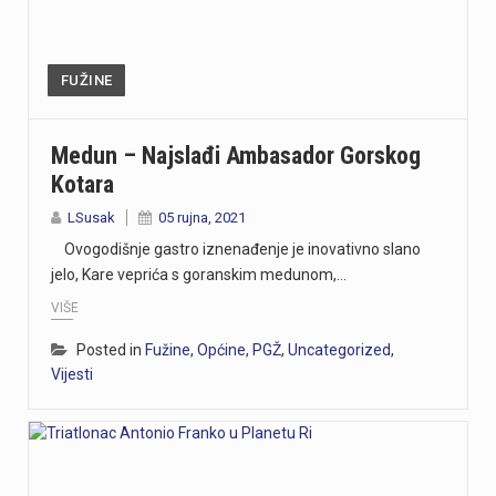
FUŽINE
Medun – Najslađi Ambasador Gorskog
Kotara
LSusak
05 rujna, 2021
Ovogodišnje gastro iznenađenje je inovativno slano
jelo, Kare veprića s goranskim medunom,…
VIŠE
Posted in
Fužine
,
Općine
,
PGŽ
,
Uncategorized
,
Vijesti