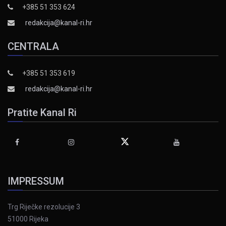
+385 51 353 624
redakcija@kanal-ri.hr
CENTRALA
+385 51 353 619
redakcija@kanal-ri.hr
Pratite Kanal Ri
IMPRESSUM
Trg Riječke rezolucije 3
51000 Rijeka