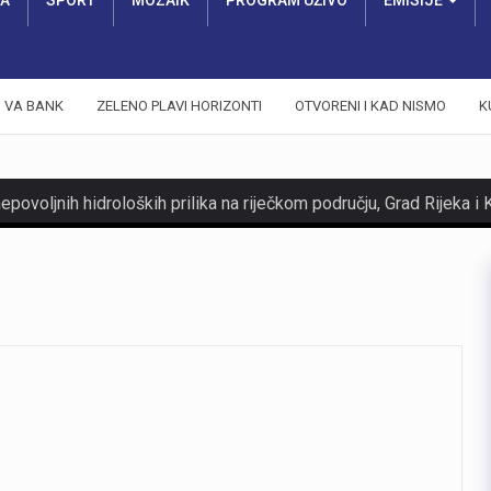
RA
SPORT
MOZAIK
PROGRAM UŽIVO
EMISIJE
VA BANK
ZELENO PLAVI HORIZONTI
OTVORENI I KAD NISMO
K