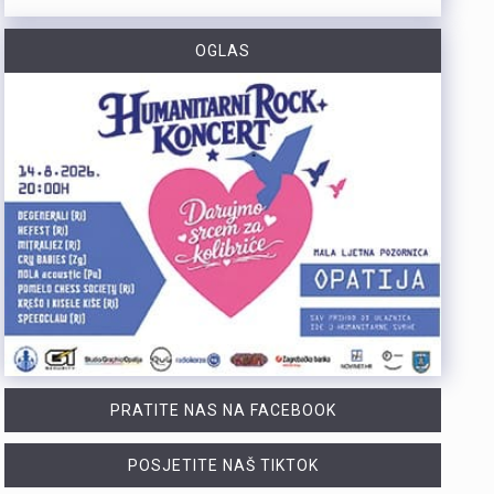
https://youtu.be/OT6Ne0UuW2Y Slovenski nogometaš Igor Vekić novo je pojačanje HNK Rijeka. Vratar koji je u karijeri nastupao za slovenski Bravo, portugalski Paços de Ferreira i danski Vejle potpisao je s riječkim klubom ugovor na dvije godine, uz mogućnost produljenja na još jednu godinu. Vekić već ima poveznicu s Rijekom jer je bio dio slovenske reprezentacije u vrijeme kada je izbornik bio Matjaž Kek. Više u videopprilogu:
OGLAS
https://youtu.be/YVbmHv3gA5o U sklopu obilježavanja Dana pobjede i domovinske zahvalnosti te Dana hrvatskih branitelja, na Gatu Karoline Riječke u Rijeci građanima su za razgledavanje otvoreni službeni brodovi državnih tijela. Posjetitelji su mogli obići policijski brod „Marino Jakominić“ i novi carinski brod „Šibenik“ te izbliza upoznati rad posada i tehnologiju na plovilima. Iako je brod Lučke kapetanije bio u luci, nije bio otvoren za razgledavanje, dok najavljeni brod Hrvatske ratne mornarice ove godine nije stigao u Rijeku. Više u videoprilogu:
https://youtu.be/g3PZHf8Z8yM Deseti put održana je manifestacija „Oluja na Kvarneru“ na Krčkom mostu, gdje su 222 baklje upaljene u čast poginulim braniteljima Primorsko-goranske županije. Uz sudjelovanje brojnih posjetitelja i navijačkih udruga, događaj je prenio poruku trajnog sjećanja na branitelje koji su dali život za slobodu.Na Krčkom mostu održana je deseta po redu manifestacija „Oluja na Kvarneru“ u spomen na 222 poginula branitelja s područja Primorsko-goranske županije. Svaka od 222 baklje simbolizirala je ime, uspomenu i zahvalnost na poginule u Domovinskom ratu. Više u videoprilogu:
Otvorene su prijave za šesto izdanje amaterskog stolnoteniskog turnira Pajol Open. Turnir zajednički organiziraju Pajol Beach Bar i Distune Promotion. I ove se godine igra za projekt PingPongParkinson®. To je inicijativa namijenjena osobama oboljelima od Parkinsonove bolesti. Projekt je u New Yorku pokrenuo riječki glazbenik svjetskoga glasa Nenad Bach. Njemu je bolest dijagnosticirana, a nakon redovitog igranja stolnog tenisa primijetio je značajna poboljšanja. Danas u svijetu postoji više od 400 klubova u 30 zemalja. Održavaju se nacionalna i svjetska prvenstva. Sav prihod od kotizacija iznosi 10 eura. Novac je namijenjen za PingPongParkinson® Rijeka. Klub pomaže poboljšanju kvalitete života oboljelih osoba. Turnir je namijenjen isključivo amaterima. Profesionalni igrači i aktivni natjecatelji u klubovima ili ligama ne mogu sudjelovati. Prijaviti se mogu punoljetne osobe (od 18 godina) i strani državljani. Prijave traju do ponedjeljka, 17. kolovoza u 18 sati. Za prijavu je potrebno navesti: Ime i prezime Kontakt mobitel Naziv tima (obavezno samo za parove) Turnir se igra u pojedinačnoj i konkurenciji parova (maksimalno jedna prijava po osobi u obje kategorije), a format (kup ili skupine) ovisit će o broju sudionika. Kvalifikacije: Četvrtak, 20. kolovoza 2026. Završnica: Petak, 21. kolovoza 2026. (od 1. do 4. mjesta)U slučaju lošeg vremena (kiša/vjetar) turnir se…
PRATITE NAS NA FACEBOOK
POSJETITE NAŠ TIKTOK