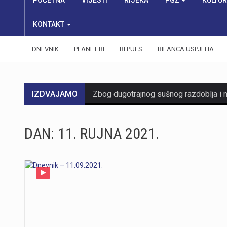
POČETNA
VIJESTI
RIJEKA
PGŽ
KULTU
KONTAKT
DNEVNIK
PLANET RI
RI PULS
BILANCA USPJEHA
IZDVAJAMO
DAN:
11. RUJNA 2021.
https://youtu.be/mDR29ffvagE
https://youtu.be/t_-9LE0PJjw