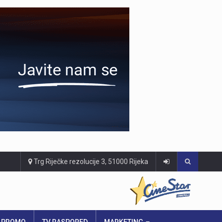
Trg Riječke rezolucije 3, 51000 Rijeka