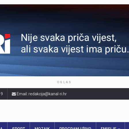
OGLAS
19
Email: redakcija@kanal-ri.hr