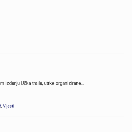
 izdanju Učka traila, utrke organizirane…
d
,
Vijesti