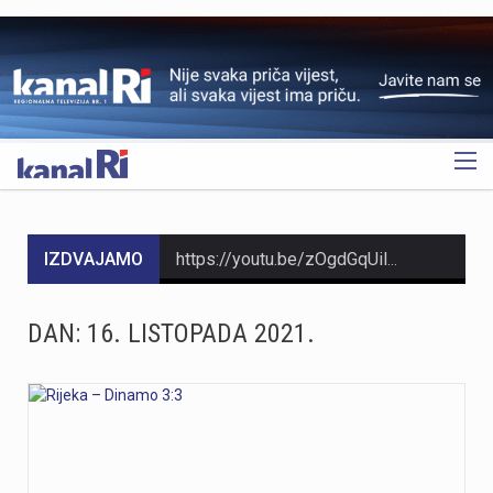
OGLAS
IZDVAJAMO
https://youtu.be/zOgdGqUily8 U Muzeju grada Rijeke otvorena je izložba belgijske čipke pod nazivom „Suvremena umjetnost niti“. Riječ je o drugoj suradnji s Veleposlanstvom Kraljevine Belgije te udrugama „Artofil“ i „Living Lace“. Izložba okuplja radove 120 sudionika koji su čipku izrađivali na suvremen način, koristeći materijale poput keramike, čelika i stakla. Belgija je poznata kao kolijevka tradicionalne čipke na batiće, a izložba je povezana s poviješću same Palače šećera. Svi zainteresirani izložbu mogu pogledati do 6. rujna. Više u videoprilogu:
https://youtu.be/mDR29ffvagE
DAN:
16. LISTOPADA 2021.
https://youtu.be/t_-9LE0PJjw
https://youtu.be/OT6Ne0UuW2Y Slovenski nogometaš Igor Vekić novo je pojačanje HNK Rijeka. Vratar koji je u karijeri nastupao za slovenski Bravo, portugalski Paços de Ferreira i danski Vejle potpisao je s riječkim klubom ugovor na dvije godine, uz mogućnost produljenja na još jednu godinu. Vekić već ima poveznicu s Rijekom jer je bio dio slovenske reprezentacije u vrijeme kada je izbornik bio Matjaž Kek. Više u videopprilogu:
https://youtu.be/YVbmHv3gA5o U sklopu obilježavanja Dana pobjede i domovinske zahvalnosti te Dana hrvatskih branitelja, na Gatu Karoline Riječke u Rijeci građanima su za razgledavanje otvoreni službeni brodovi državnih tijela. Posjetitelji su mogli obići policijski brod „Marino Jakominić“ i novi carinski brod „Šibenik“ te izbliza upoznati rad posada i tehnologiju na plovilima. Iako je brod Lučke kapetanije bio u luci, nije bio otvoren za razgledavanje, dok najavljeni brod Hrvatske ratne mornarice ove godine nije stigao u Rijeku. Više u videoprilogu: