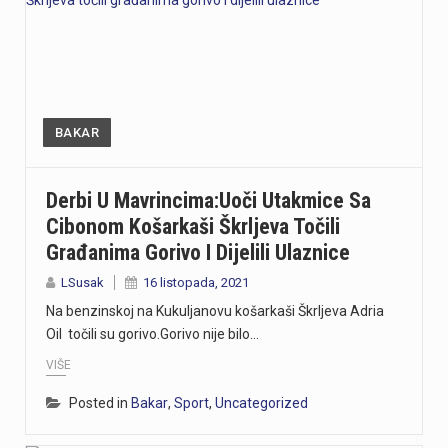
BAKAR
Derbi U Mavrincima:Uoči Utakmice Sa
Cibonom Košarkaši Škrljeva Točili
Građanima Gorivo I Dijelili Ulaznice
LSusak
16 listopada, 2021
Na benzinskoj na Kukuljanovu košarkaši Škrljeva Adria
Oil točili su gorivo.Gorivo nije bilo…
VIŠE
Posted in
Bakar
,
Sport
,
Uncategorized