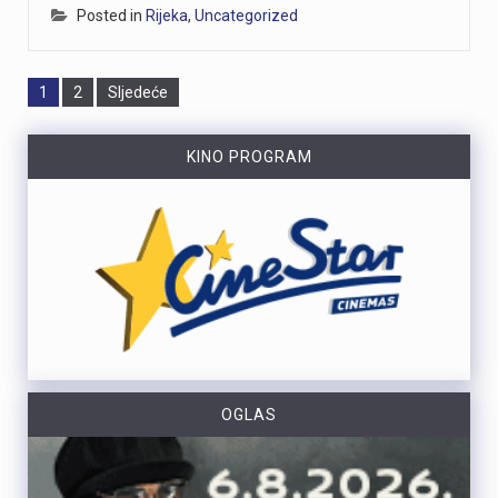
Posted in
Rijeka
,
Uncategorized
Page
Page
1
2
Sljedeće
KINO PROGRAM
OGLAS