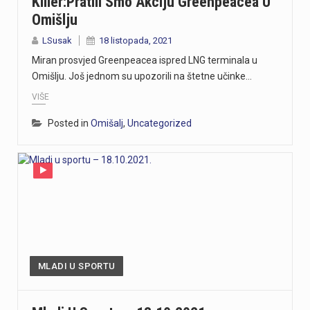
Killer:Pratili Smo Akciju Greenpeacea U
Omišlju
LSusak
18 listopada, 2021
Miran prosvjed Greenpeacea ispred LNG terminala u
Omišlju. Još jednom su upozorili na štetne učinke…
VIŠE
Posted in
Omišalj
,
Uncategorized
MLADI U SPORTU