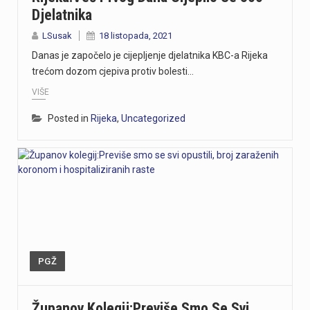
Djelatnika
LSusak
18 listopada, 2021
Danas je započelo je cijepljenje djelatnika KBC-a Rijeka
trećom dozom cjepiva protiv bolesti…
VIŠE
Posted in
Rijeka
,
Uncategorized
PGŽ
Županov Kolegij:Previše Smo Se Svi