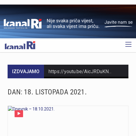
OGLAS
IZDVAJAMO
https://youtu.be/AicJRDuKNkg Na Grobniku već petu godinu radi prvi hrvatski interaktivni muzej trkaćih automobila, nastao iz izložbe pokrenute tijekom pandemije. Posebnost muzeja, koji vodi vlasnik Dorijan Kljun, jest u tome što posjetitelji mogu sjesti u vozila i čuti zvuk upaljenih motora, budući da većina eksponata i danas vozi utrke. Muzej privlači posjetitelje iz cijele Europe, a za 23. kolovoza najavljeno je drugo izdanje Grobnik Car Showa uz defile od sedamdesetak vozila i predstavljanje domaćih gastro specijaliteta. Više u videoprilogu:
https://youtu.be/bbJS07ZGQeU Tridesetosmogodišnji Denis Vejzović iz Hrvatske doživio je puknuće aneurizme u Irskoj, a obitelj ima manje od dana prije nego što liječnici u Corku isključe aparate za održavanje života. Liječnički tim donosi odluku o isključivanju, a obitelj hitno traži medicinski prijevoz i bolnicu u Hrvatskoj te prikuplja pomoć preko GoFundMe aplikacije.Donacije za pomoć obitelji i organizaciju liječničkog prijevoza mogu se uplatiti putem GoFundMe platforme. https://www.gofundme.com/f/help-denis-fight-for-his-life?lang=en_US&ts=1785938768 Više u videoprilogu:
DAN:
18. LISTOPADA 2021.
https://youtu.be/Ms7A82drFtA
https://youtu.be/mldUU0Knk1Y U prometnoj nesreći u Rijeci teško je ozlijeđena 75-godišnja pješakinja, dok je 80-godišnji pješak prošao s lakšim ozljedama. Na njih je na pješačkom prijelazu naletio autobus kojim je upravljao 54-godišnji vozač. Nesreća se dogodila u utorak, 4. kolovoza, oko 18 sati na raskrižju Ulice Ivana Zajca i Ribarske ulice.
https://youtu.be/-_V3gJvjFjc Trodnevno obilježavanje Dana pobjede i 31. obljetnice Oluje u Rijeci zaključeno je bakljadom na Molo longu, gdje je zapaljeno 222 baklje za poginule branitelje Primorsko-goranske županije. Uz prigodni program, polaganje vijenaca i koncert grupe Opća opasnost, Rijeka je dostojanstveno obilježila najvažniji datum novije hrvatske povijesti. Više u videoprilogu: