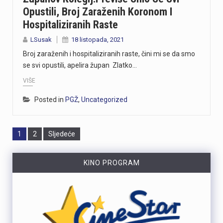
Opustili, Broj Zaraženih Koronom I
Hospitaliziranih Raste
LSusak
18 listopada, 2021
Broj zaraženih i hospitaliziranih raste, čini mi se da smo
se svi opustili, apelira župan Zlatko…
VIŠE
Posted in
PGŽ
,
Uncategorized
Page
Page
1
2
Sljedeće
KINO PROGRAM