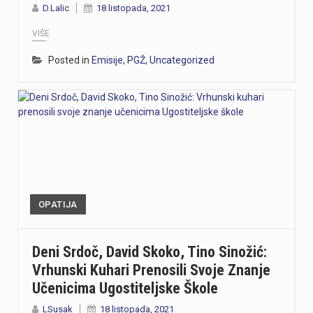
D.Lalic
18 listopada, 2021
VIŠE
Posted in
Emisije
,
PGŽ
,
Uncategorized
OPATIJA
Deni Srdoč, David Skoko, Tino Sinožić:
Vrhunski Kuhari Prenosili Svoje Znanje
Učenicima Ugostiteljske Škole
LSusak
18 listopada, 2021