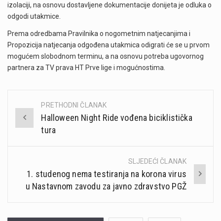
izolaciji, na osnovu dostavljene dokumentacije donijeta je odluka o
odgodi utakmice.
Prema odredbama Pravilnika o nogometnim natjecanjima i
Propozicija natjecanja odgođena utakmica odigrati će se u prvom
mogućem slobodnom terminu, a na osnovu potreba ugovornog
partnera za TV prava HT Prve lige i mogućnostima.
PRETHODNI ČLANAK
Post
Halloween Night Ride vođena biciklistička
navigation
tura
SLJEDEĆI ČLANAK
1. studenog nema testiranja na korona virus
u Nastavnom zavodu za javno zdravstvo PGŽ