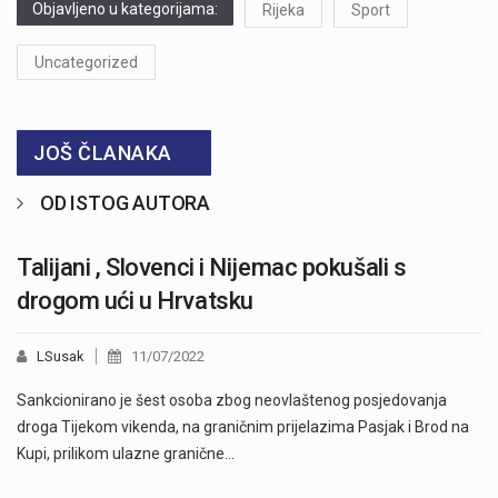
Objavljeno u kategorijama:
Rijeka
Sport
Uncategorized
JOŠ ČLANAKA
OD ISTOG AUTORA
Talijani , Slovenci i Nijemac pokušali s
drogom ući u Hrvatsku
LSusak
11/07/2022
Sankcionirano je šest osoba zbog neovlaštenog posjedovanja
droga Tijekom vikenda, na graničnim prijelazima Pasjak i Brod na
Kupi, prilikom ulazne granične…