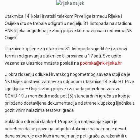
Utakmica 14. kola Hrvatski telekom Prve lige između Rijeke i
Osijeka što se trebala odigrati u nedjelju 31. listopada na stadionu
HNK Rijeka odgođena je zbog pojave koronavirusa u redovima NK
Osijek.
Ulaznice kupljene za utakmicu 31. listopada vrijedit će i za novi
termin odigravanja utakmice 8. prosinca u 17 sati. Sve upite
vezano za ulaznice možete poslati na
podrska@nk-rijeka.hr
U obrazloženju odluke Hrvatskog nogometnog saveza stoji da je
NK Osijek dostavio zahtjev za odgodom utakmice 14. kola HT Prve
lige Rijeka – Osijek zbog pojave i za sada potvrđene zaraze
COVID-19 u momčadi među pet (5) standardnih igrača za koje je
priloženo dostavljena dokumentacija od strane klupskog liječnika s
pozitivnim nalazima testova igrača.
Sukladno odredbi članka 4. Propozicija natjecanja kojim je
određeno da se pravo na odgodu utakmice na najmanje deset
dana ostvaruje ako klub ima najmanje pet igrača zaraženih ili u