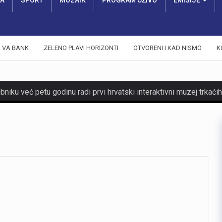
RA
SPORT
MOZAIK
PROGRAM UŽIVO
EMISIJE
VA BANK
ZELENO PLAVI HORIZONTI
OTVORENI I KAD NISMO
K