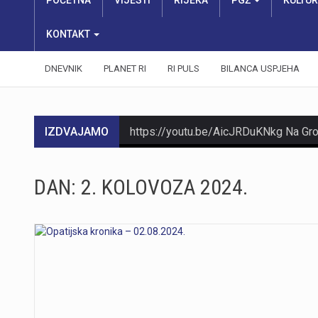
POČETNA
VIJESTI
RIJEKA
PGŽ
KULTU
KONTAKT
DNEVNIK
PLANET RI
RI PULS
BILANCA USPJEHA
IZDVAJAMO
DAN:
2. KOLOVOZA 2024.
https://youtu.be/Ms7A82drFtA