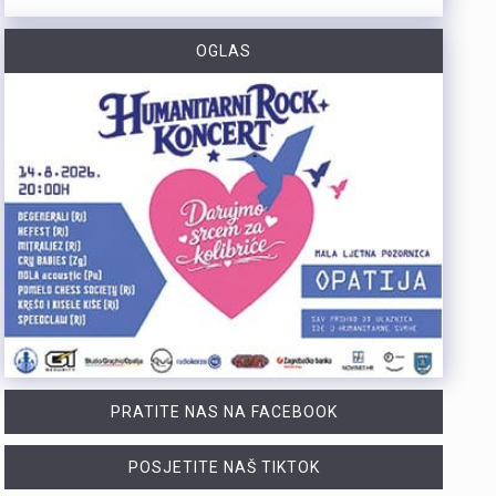
https://youtu.be/-_V3gJvjFjc Trodnevno obilježavanje Dana pobjede i 31. obljetnice Oluje u Rijeci zaključeno je bakljadom na Molo longu, gdje je zapaljeno 222 baklje za poginule branitelje Primorsko-goranske županije. Uz prigodni program, polaganje vijenaca i koncert grupe Opća opasnost, Rijeka je dostojanstveno obilježila najvažniji datum novije hrvatske povijesti. Više u videoprilogu:
OGLAS
https://youtu.be/TrD_YDDOMIw Nogometaši Rijeke večeras u 20 sati i 45 minuta na stadionu Rujevica igraju utakmicu trećeg kola kvalifikacija za Konferencijsku ligu protiv finskog Ilvesa. Trener Matjaž Kek i igrač Branko Pavić naglašavaju kako u Europi nema mjesta za prosječnost te da ih očekuje teška utakmica protiv suparnika koji se dobro brani i kvalitetno izlazi u tranziciju. Cilj Rijeke je ostvariti što veću rezultatsku razliku u susretu koji traje najmanje 180 minuta. Više u videoprilogu:
Zbog dugotrajnog sušnog razdoblja i nepovoljnih hidroloških prilika na riječkom području, Grad Rijeka i Komunalno društvo Vodovod i kanalizacija uputili su apel javnosti. Građani, gospodarstvo, turistički sektor i svi ostali korisnici pozivaju se na odgovorno i racionalno korištenje vode. Vodoopskrba je u ovom trenutku stabilna te su osigurane dostatne količine zdravstveno ispravne vode za ljudsku potrošnju. Međutim, raspoložive zalihe vode postupno se smanjuju, dok je vodoopskrbni sustav izložen povećanom opterećenju. Iz tog se razloga preventivno poziva na dobrovoljnu štednju kako bi se očuvala stabilnost sustava tijekom ostatka ljeta. Ovogodišnje hidrološke prilike znatno su nepovoljnije od uobičajenih. Nakon obilnog početka godine uslijedili su izrazito sušni proljetni mjeseci. Količina oborina tijekom svibnja, lipnja i srpnja nije bila dovoljna za značajnije obnavljanje podzemnih vodnih zaliha, zbog čega se riječki vodoopskrbni sustav dulje nego inače oslanja na crpljenje vode iz priobalnih izvorišta. Unatoč nepovoljnim prilikama, razloga za zabrinutost nema. Trenutačno nema potrebe za uvođenjem ograničenja korištenja vode niti za redukcijama u vodoopskrbi. Ipak, nastavak sušnog razdoblja i najave iznadprosječno visokih temperatura zahtijevaju odgovorno upravljanje raspoloživim vodnim resursima. Preporuke za korisnike Cilj izdanih preporuka je smanjiti ukupnu dnevnu potrošnju vode za 10 do 15 posto, što se može ostvariti jednostavnim promjenama svakodnevnih navika. ne zalijevaju…
Turistička zajednica Kvarnera pokrenula je novi video serijal pod nazivom Nona Chef. Projekt se temelji na receptima koji se prenose generacijama. Nastali su od lokalnih namirnica iz mora, s otoka, iz gorja i vrtova. Cilj projekta je očuvanje kvarnerske gastronomske baštine. Recepti trebaju ostati dio svakodnevice novih generacija. Serijal upoznaje gledatelje s autentičnim kvarnerskim nonama. Prikazuje njihove obiteljske recepte i priče. Uz recepte, video susreti donose mirise domaće kuhinje. Važan dio serijala čine i lokalni dijalekti. Epizode donose izvorne izraze, sjećanja i životne priče. Svaka nova epizoda predstavlja novi recept i novo lice Kvarnera. Godina Europske regije gastronomije bila je povod za projekt. "Nadamo se da će naše none – i poneki nono - mnogima biti najljepši poziv da posjete Kvarner i upoznaju ga kroz njegove okuse", izjavila je Marijana Kalčić. Direktorica TZ Kvarnera ističe važnost ove priče. Projekt dočarava običaje i način života regije. Najave na društvenim mrežama već imaju pozitivne komentare. Publika time pokazuje da cijeni autentične priče.Serijal se može pratiti na digitalnim kanalima TZ Kvarnera. Prvi video i najava dostupni su na Instagram profilu. Poveznice na najavu serijala Nona Chef i na prvi video: https://www.instagram.com/p/DbsDD-KsUCJ/
PRATITE NAS NA FACEBOOK
POSJETITE NAŠ TIKTOK