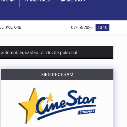
PROMO
TV RASPORED
MARKETING
07/08/2026
10:10
ULT KULTURE
https://youtu.be/AicJRDuKNkg Na Grobniku već petu godinu radi prvi hrvatski interaktivni muzej trkaćih automobila, nastao iz izložbe pokrenute tijekom pandemije. Posebnost muzeja, koji vodi vlasnik Dorijan Kljun, jest u tome što posjetitelji mogu sjesti u vozila i čuti zvuk upaljenih motora, budući da većina eksponata i danas vozi utrke. Muzej privlači posjetitelje iz cijele Europe, a za 23. kolovoza najavljeno je drugo izdanje Grobnik Car Showa uz defile od sedamdesetak vozila i predstavljanje domaćih gastro specijaliteta. Više u videoprilogu:
Noćas, 7. Kolovoza u 1 sat i 20 minuta Seizmološka služba zabilježila je umjeren potres s epicentrom 11 km jugoistočno od Novog Vinodolskog. Magnituda potresa iznosila je 3.5 po Richteru, a intenzitet u epicentru iznosio je IV-V stupnja EMS ljestvice. Za sada nema informacija o materijalnoj šteti. Podrhtavanje su osjetili i građani na širem području Crikvenice, Krka i Senja
KINO PROGRAM
HMNK Rijeka započeo je prodaju članskih iskaznica i sezonskih pretplata za novu futsal sezonu, koja će biti otvorena velikim derbijem protiv Hajduka u Sportskoj dvorani Zamet.Kupnja sezonske pretplate moguća je isključivo za članove kluba. Cijena pretplate iznosi 90 eura, dok djeca do 15 godina i osobe starije od 65 godina mogu svoju pretplatu kupiti po povlaštenoj cijeni od 45 eura.Sva mjesta u dvorani bit će numerirana, pa će svaki navijač prilikom kupnje odabrati svoje mjesto koje će ga čekati tijekom cijele sezone.Najmlađi navijači također imaju poseban razlog za dolazak u Zamet. Djeca do 10 godina imat će besplatan ulaz u posebno organiziran dječji sektor, osmišljen kako bi i oni mogli uživati u vrhunskom futsalu u sigurnom i prilagođenom okruženju.Nova sezona donosi i novo natjecanje - Liga kup, zbog čega u klubu očekuju najmanje 15 domaćih utakmica. To znači da će vlasnici sezonskih pretplata svaku utakmicu pratiti po cijeni od samo šest eura, odnosno tri eura za djecu i osobe starije od 65 godina, uz mogućnost da taj iznos bude i manji ako Rijeka izbori dodatne domaće susrete.Sezonske pretplate mogu se kupiti isključivo putem platforme Ticket4You. Digitalna ulaznica bit će dostavljena na e-mail adresu kupca, dok će fizičku člansku iskaznicu navijači…
https://youtu.be/bbJS07ZGQeU Tridesetosmogodišnji Denis Vejzović iz Hrvatske doživio je puknuće aneurizme u Irskoj, a obitelj ima manje od dana prije nego što liječnici u Corku isključe aparate za održavanje života. Liječnički tim donosi odluku o isključivanju, a obitelj hitno traži medicinski prijevoz i bolnicu u Hrvatskoj te prikuplja pomoć preko GoFundMe aplikacije.Donacije za pomoć obitelji i organizaciju liječničkog prijevoza mogu se uplatiti putem GoFundMe platforme. https://www.gofundme.com/f/help-denis-fight-for-his-life?lang=en_US&ts=1785938768 Više u videoprilogu:
https://youtu.be/mldUU0Knk1Y U prometnoj nesreći u Rijeci teško je ozlijeđena 75-godišnja pješakinja, dok je 80-godišnji pješak prošao s lakšim ozljedama. Na njih je na pješačkom prijelazu naletio autobus kojim je upravljao 54-godišnji vozač. Nesreća se dogodila u utorak, 4. kolovoza, oko 18 sati na raskrižju Ulice Ivana Zajca i Ribarske ulice.