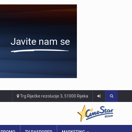
Trg Riječke rezolucije 3, 51000 Rijeka