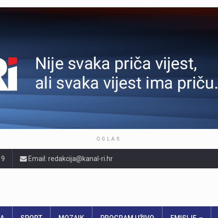
OGLAS
19
Email: redakcija@kanal-ri.hr