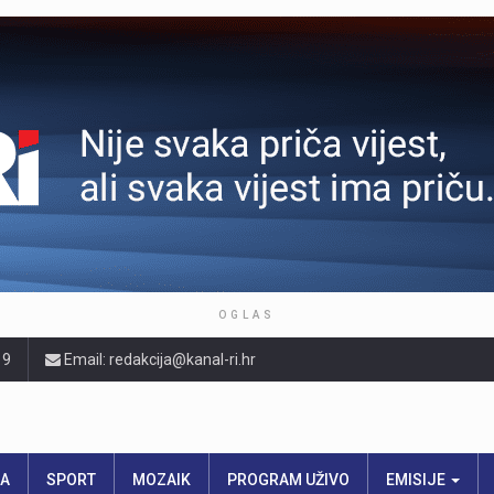
OGLAS
19
Email: redakcija@kanal-ri.hr
RA
SPORT
MOZAIK
PROGRAM UŽIVO
EMISIJE