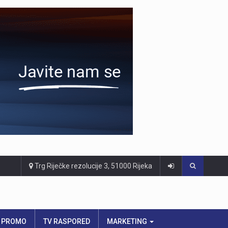
Trg Riječke rezolucije 3, 51000 Rijeka
PROMO
TV RASPORED
MARKETING