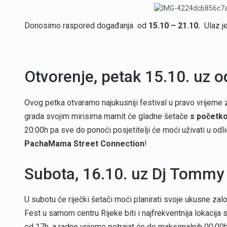
Donosimo raspored događanja od
15.10 – 21.10.
Ulaz je
Otvorenje, petak 15.10. uz o
Ovog petka otvaramo najukusniji festival u pravo vrijeme 
grada svojim mirisima mamit će gladne šetače
s početk
20:00h pa sve do ponoći posjetitelji će moći uživati u o
PachaMama Street Connection
!
Subota, 16.10. uz Dj Tommy 
U subotu će riječki šetači moći planirati svoje ukusne zal
Fest u samom centru Rijeke biti i najfrekventnija lokacij
od 17h, a radno vrijeme potrajat će do maksimalnih 00:00h