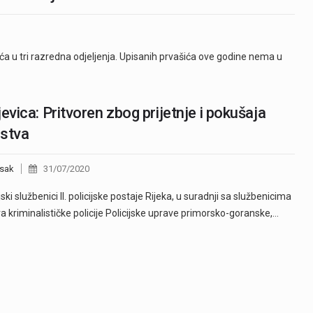
ća u tri razredna odjeljenja. Upisanih prvašića ove godine nema u
jevica: Pritvoren zbog prijetnje i pokušaja
jstva
sak
31/07/2020
ski službenici II. policijske postaje Rijeka, u suradnji sa službenicima
a kriminalističke policije Policijske uprave primorsko-goranske,…