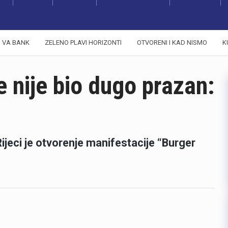
VA BANK
ZELENO PLAVI HORIZONTI
OTVORENI I KAD NISMO
K
e nije bio dugo prazan:
Rijeci je otvorenje manifestacije “Burger