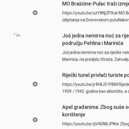
MO Brašćine-Pulac traži izmje
https://youtu.be/xzY8NjZPXok MO Br
izlijetanja na Drenovskom putuNakon 
Još jedna nemirna noć za rij
" />
području Pehlina i Marinića
Još jedna nemirna noć za riječke vatr
Marinića, na predjelu Straža. Zahvalj
Riječki tunel privlači turist
https://youtu.be/jr4h8J51PBM Riječki
1939. i 1942. godine kao sklonište, a
Apel građanima: Zbog suše se
korištenje
https://youtu.be/qV4DNBJPlKw Zbog d