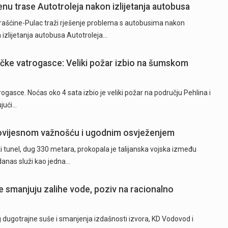
nu trase Autotroleja nakon izlijetanja autobusa
ašćine-Pulac traži rješenje problema s autobusima nakon
izlijetanja autobusa Autotroleja…
ečke vatrogasce: Veliki požar izbio na šumskom
ogasce. Noćas oko 4 sata izbio je veliki požar na području Pehlina i
ujući…
e povijesnom važnošću i ugodnim osvježenjem
 tunel, dug 330 metara, prokopala je talijanska vojska između
 danas služi kao jedna…
 smanjuju zalihe vode, poziv na racionalno
ugotrajne suše i smanjenja izdašnosti izvora, KD Vodovod i