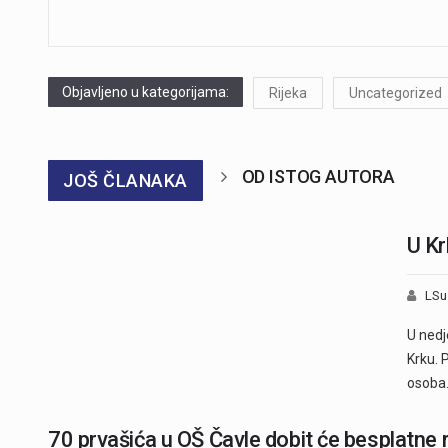
Objavljeno u kategorijama:
Rijeka
Uncategorized
OD ISTOG AUTORA
JOŠ ČLANAKA
U Kr
LSu
U nedj
Krku. 
osoba
70 prvašića u OŠ Čavle dobit će besplatne r