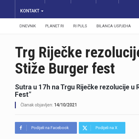
KONTAKT
DNEVNIK
PLANET RI
RI PULS
BILANCA USPJEHA
Trg Riječke rezolucij
Stiže Burger fest
Sutra u 17h na Trgu Riječke rezolucije u 
Fest”
Članak objavljen:
14/10/2021
Podijeli na Facebook
Podijeli na X