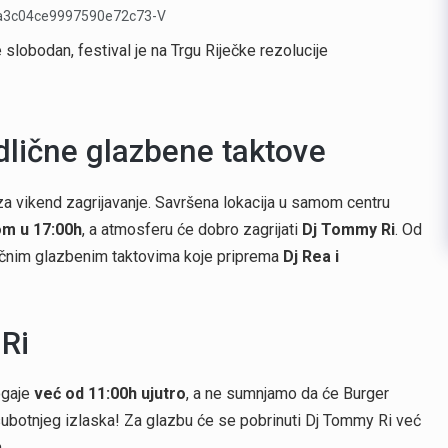
 slobodan, festival je na Trgu Riječke rezolucije
dlične glazbene taktove
za vikend zagrijavanje. Savršena lokacija u samom centru
om u 17:00h
, a atmosferu će dobro zagrijati
Dj Tommy Ri
. Od
dličnim glazbenim taktovima koje priprema
Dj Rea i
Ri
ogaje
već od 11:00h ujutro
, a ne sumnjamo da će Burger
a subotnjeg izlaska! Za glazbu će se pobrinuti Dj Tommy Ri već
.