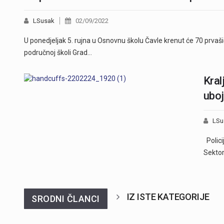
LSusak
02/09/2022
U ponedjeljak 5. rujna u Osnovnu školu Čavle krenut će 70 prvaši
područnoj školi Grad…
Kral
ubo
LSu
Policij
Sektor
IZ ISTE KATEGORIJE
SRODNI ČLANCI