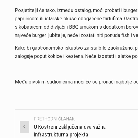
Posjetitelji će tako, između ostalog, moći probati i burger
papričicom ili istarske okuse obogaćene tartufima. Gastro 
s kobasicom od divljači i BBQ umakom s dodatkom borovn
najveće burger ljubitelje, neće izostati niti ponuda fish i 
Kako bi gastronomsko iskustvo zaista bilo zaokruženo, posj
zalogaje poput kokice i kestena. Neće izostati i slatke p
Među pivskim sudionicima moći će se pronaći najbolje od d
PRETHODNI ČLANAK
Post
U Kostreni zaključena dva važna
navigation
infrastrukturna projekta