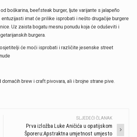
 od boškarina, beefsteak burger, ljute varijante s jalapeño
entuzijasti imat će prilike isprobati i nešto drugačije burgere
ice. Uz zaista bogatu mesnu ponudu koja će oduševiti i
vegetarijanskih burgera.
etitelji će moći isprobati i različite jesenske street
onude
omaćih brew i craft pivovara, ali i brojne strane pive.
SLJEDEĆI ČLANAK
Prva izložba Luke Aničića u opatijskom
Šporeru:Apstraktna umjetnost umjesto