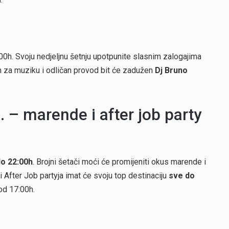
0:00h. Svoju nedjeljnu šetnju upotpunite slasnim zalogajima
h za muziku i odličan provod bit će zadužen
Dj Bruno
– marende i after job party
do 22:00h
. Brojni šetači moći će promijeniti okus marende i
ji After Job partyja imat će svoju top destinaciju
sve do
d 17:00h.