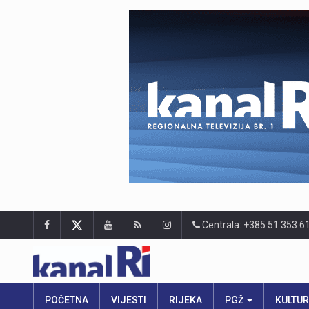
Centrala: +385 51 353 6
POČETNA
VIJESTI
RIJEKA
PGŽ
KULTU