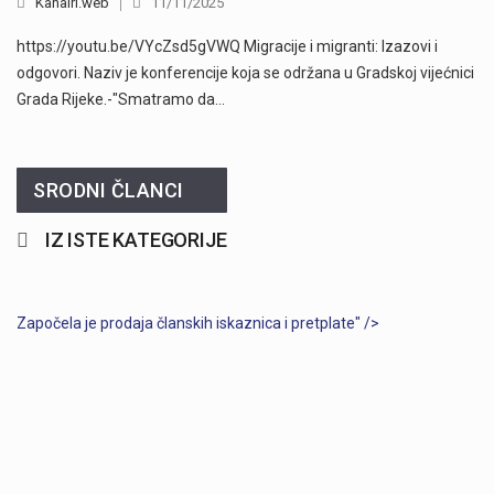
Kanalri.web
11/11/2025
https://youtu.be/VYcZsd5gVWQ Migracije i migranti: Izazovi i
odgovori. Naziv je konferencije koja se održana u Gradskoj vijećnici
Grada Rijeke.-"Smatramo da…
SRODNI ČLANCI
IZ ISTE KATEGORIJE
Započela je prodaja članskih iskaznica i pretplate" />