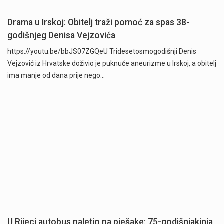
Drama u Irskoj: Obitelj traži pomoć za spas 38-
godišnjeg Denisa Vejzovića
https://youtu.be/bbJS07ZGQeU Tridesetosmogodišnji Denis
Vejzović iz Hrvatske doživio je puknuće aneurizme u Irskoj, a obitelj
ima manje od dana prije nego…
U Rijeci autobus naletio na pješake: 75-godišnjakinja