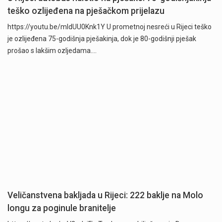
teško ozlijeđena na pješačkom prijelazu
https://youtu.be/mldUU0Knk1Y U prometnoj nesreći u Rijeci teško
je ozlijeđena 75-godišnja pješakinja, dok je 80-godišnji pješak
prošao s lakšim ozljedama.…
Veličanstvena bakljada u Rijeci: 222 baklje na Molo
longu za poginule branitelje