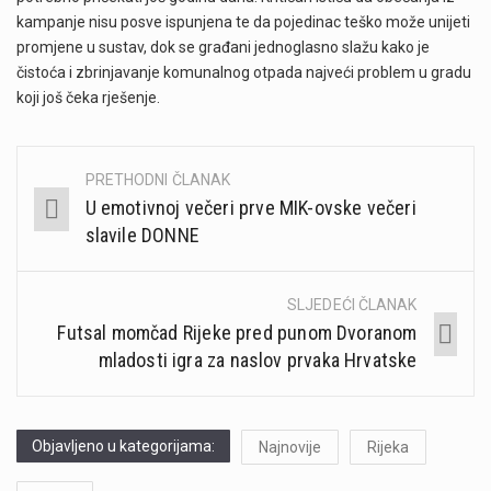
kampanje nisu posve ispunjena te da pojedinac teško može unijeti
promjene u sustav, dok se građani jednoglasno slažu kako je
čistoća i zbrinjavanje komunalnog otpada najveći problem u gradu
koji još čeka rješenje.
PRETHODNI ČLANAK
Post
U emotivnoj večeri prve MIK-ovske večeri
navigation
slavile DONNE
SLJEDEĆI ČLANAK
Futsal momčad Rijeke pred punom Dvoranom
mladosti igra za naslov prvaka Hrvatske
Objavljeno u kategorijama:
Najnovije
Rijeka