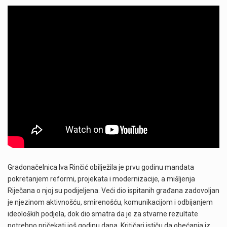
Gradonačelnica Iva Rinčić obilježila je prvu godinu mandata
pokretanjem reformi, projekata i modernizacije, a mišljenja
Riječana o njoj su podijeljena. Veći dio ispitanih građana zadovoljan
je njezinom aktivnošću, smirenošću, komunikacijom i odbijanjem
ideoloških podjela, dok dio smatra da je za stvarne rezultate
potrebno pričekati još godinu dana. Kritičari ističu da obećanja iz