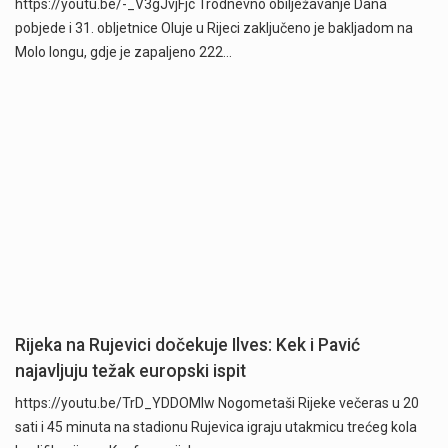
https://youtu.be/-_V3gJvjFjc Trodnevno obilježavanje Dana
pobjede i 31. obljetnice Oluje u Rijeci zaključeno je bakljadom na
Molo longu, gdje je zapaljeno 222…
Rijeka na Rujevici dočekuje Ilves: Kek i Pavić
najavljuju težak europski ispit
https://youtu.be/TrD_YDDOMIw Nogometaši Rijeke večeras u 20
sati i 45 minuta na stadionu Rujevica igraju utakmicu trećeg kola