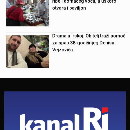
ribe i domaćeg voća, a uskoro
otvara i paviljon
Drama u Irskoj: Obitelj traži pomoć
za spas 38-godišnjeg Denisa
Vejzovića