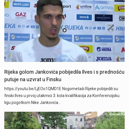
Rijeka golom Jankovića pobijedila Ilves i s prednošću
putuje na uzvrat u Finsku
https://youtu.be/LjEOo1QMD1E Nogometaši Rijeke pobijedili su
finski Ilves u prvoj utakmici 3. kola kvalifikacija za Konferencijsku
ligu pogotkom Nike Jankovića…