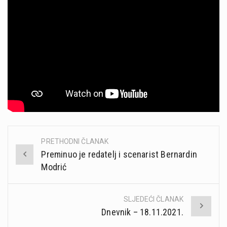
PRETHODNI ČLANAK
Post
Preminuo je redatelj i scenarist Bernardin
navigation
Modrić
SLJEDEĆI ČLANAK
Dnevnik – 18.11.2021.