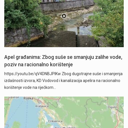
Apel građanima: Zbog suše se smanjuju zalihe vode,
poziv na racionalno korištenje
https://youtu.be/qV4DNBJPlKw Zbog dugotrajne suše i smanjenja
izdašnosti izvora, KD Vodovod i kanalizacija apelira na racionalno
korištenje vode na riječkom…