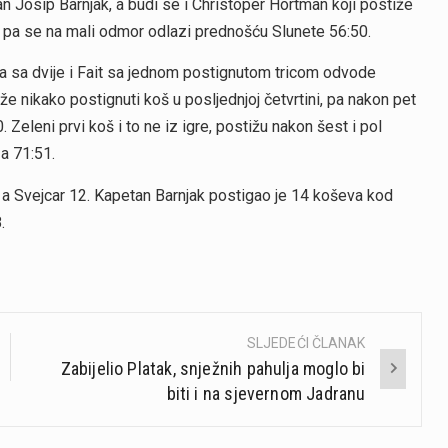
 Josip Barnjak, a budi se i Christoper Hortman koji postiže
č, pa se na mali odmor odlazi prednošću Slunete 56:50.
ka sa dvije i Fait sa jednom postignutom tricom odvode
e nikako postignuti koš u posljednjoj četvrtini, pa nakon pet
Zeleni prvi koš i to ne iz igre, postižu nakon šest i pol
a 71:51.
, a Svejcar 12. Kapetan Barnjak postigao je 14 koševa kod
.
SLJEDEĆI ČLANAK
Zabijelio Platak, snježnih pahulja moglo bi
biti i na sjevernom Jadranu