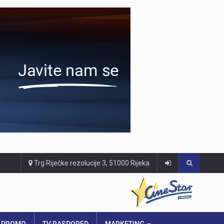
Trg Riječke rezolucije 3, 51000 Rijeka