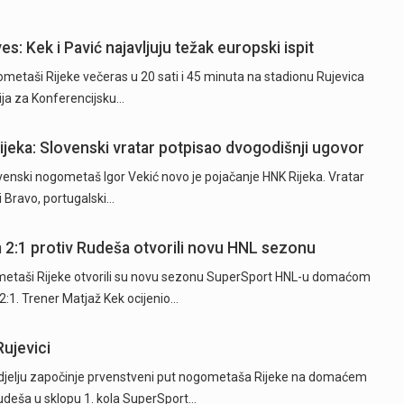
es: Kek i Pavić najavljuju težak europski ispit
taši Rijeke večeras u 20 sati i 45 minuta na stadionu Rujevica
cija za Konferencijsku…
Rijeka: Slovenski vratar potpisao dvogodišnji ugovor
ski nogometaš Igor Vekić novo je pojačanje HNK Rijeka. Vratar
ki Bravo, portugalski…
2:1 protiv Rudeša otvorili novu HNL sezonu
etaši Rijeke otvorili su novu sezonu SuperSport HNL-u domaćom
:1. Trener Matjaž Kek ocijenio…
ujevici
jelju započinje prvenstveni put nogometaša Rijeke na domaćem
deša u sklopu 1. kola SuperSport…