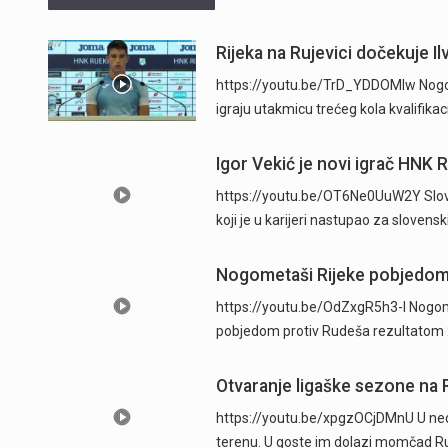
Rijeka na Rujevici dočekuje Ilv
https://youtu.be/TrD_YDDOMIw Nogome
igraju utakmicu trećeg kola kvalifika
Igor Vekić je novi igrač HNK 
https://youtu.be/OT6Ne0UuW2Y Sloven
koji je u karijeri nastupao za slovens
Nogometaši Rijeke pobjedom 
https://youtu.be/OdZxgR5h3-I Nogom
pobjedom protiv Rudeša rezultatom 2
Otvaranje ligaške sezone na R
https://youtu.be/xpgzOCjDMnU U ned
terenu. U goste im dolazi momčad Ru