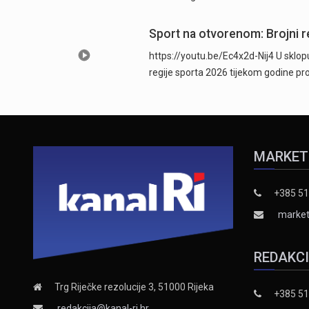
Sport na otvorenom: Brojni rek
https://youtu.be/Ec4x2d-Nij4 U sklop
regije sporta 2026 tijekom godine p
MARKET
+385 51
market
REDAKC
Trg Riječke rezolucije 3, 51000 Rijeka
+385 51
redakcija@kanal-ri.hr