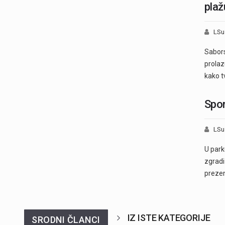
plaž
LSu
Sabors
prolaz
kako t
Spor
LSu
U park
zgradi
prezen
IZ ISTE KATEGORIJE
SRODNI ČLANCI