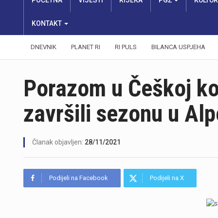
POČETNA
VIJESTI
RIJEKA
PGŽ
KULTU
KONTAKT
DNEVNIK
PLANET RI
RI PULS
BILANCA USPJEHA
Porazom u Češkoj ko
završili sezonu u Al
Članak objavljen:
28/11/2021
Podijeli na Facebook
Podijeli na X