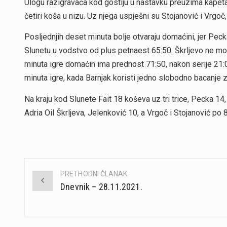
Ulogu razigravača kod gostiju u nastavku preuzima kapetan
četiri koša u nizu. Uz njega uspješni su Stojanović i Vrgo
Posljednjih deset minuta bolje otvaraju domaćini, jer Pec
Slunetu u vodstvo od plus petnaest 65:50. Škrljevo ne mož
minuta igre domaćin ima prednost 71:50, nakon serije 21:0. 
minuta igre, kada Barnjak koristi jedno slobodno bacanje z
Na kraju kod Slunete Fait 18 koševa uz tri trice, Pecka 14
Adria Oil Škrljeva, Jelenković 10, a Vrgoč i Stojanović po 8
PRETHODNI ČLANAK
Post
Dnevnik – 28.11.2021.
navigation