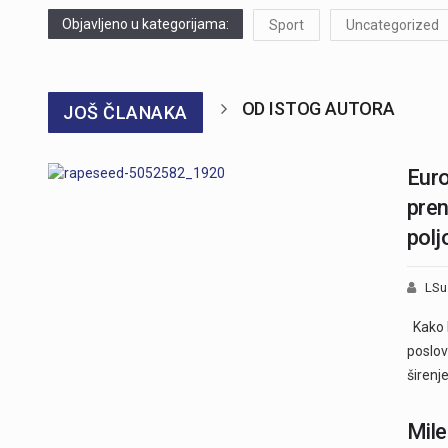
Objavljeno u kategorijama:
Sport
Uncategorized
OD ISTOG AUTORA
JOŠ ČLANAKA
Euro
pren
polj
LSu
Kako bi
poslov
širen
Mile