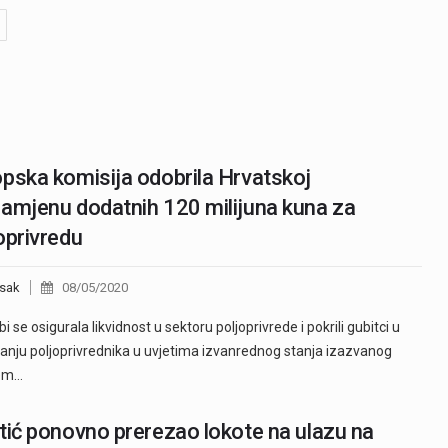
pska komisija odobrila Hrvatskoj
amjenu dodatnih 120 milijuna kuna za
oprivredu
sak
08/05/2020
 se osigurala likvidnost u sektoru poljoprivrede i pokrili gubitci u
anju poljoprivrednika u uvjetima izvanrednog stanja izazvanog
jem…
tić ponovno prerezao lokote na ulazu na