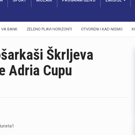
RA
SPORT
MOZAIK
PROGRAM UŽIVO
EMISIJE
VA BANK
ZELENO PLAVI HORIZONTI
OTVORENI I KAD NISMO
K
šarkaši Škrljeva
pe Adria Cupu