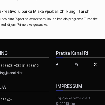
reativci u parku Mlaka vježbali Chi kung i Tai chi
u projekta "Sport na otvorenom" koji se kao dio programa Europske
rovodi diljem Primorsko-goranske…
ING
Pratite Kanal Ri
 353 628, +385 51 353 610
ing@kanal-ri.hr
IMPRESSUM
IJA
Trg Riječke rezolucije 3
 353 624
51000 Rijeka