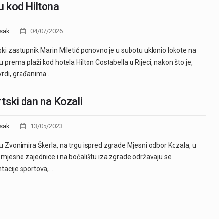
u kod Hiltona
sak
04/07/2026
ki zastupnik Marin Miletić ponovno je u subotu uklonio lokote na
u prema plaži kod hotela Hilton Costabella u Rijeci, nakon što je,
vrdi, građanima…
tski dan na Kozali
sak
13/05/2023
u Zvonimira Škerla, na trgu ispred zgrade Mjesni odbor Kozala, u
 mjesne zajednice i na boćalištu iza zgrade održavaju se
tacije sportova,…