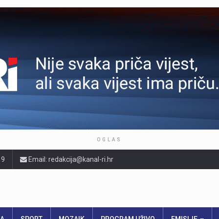
OGLAS
19
Email: redakcija@kanal-ri.hr