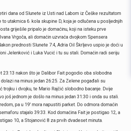
etiri dana od Slunete iz Usti nad Labom iz Češke rezultatom
e to utakmica 6. kola skupine D, koja je odlučena u posljednjih
sta griješile pripalo je domaćinu, koji na isteku prve
a Ivana Vrgoča, ali domaćin uzvraća dvojkom Spensera
akon prednosti Slunete 7:4, Adria Oil Škrljevo uspio je doći u
ni Jelenković i Luka Vucić i tu su stali. Domaćin radi seriju
t 23:13 nakon što je Dalibor Fait pogodio oba slobodna
6′ dolazi na minus jedan 26:25. Za Zelene pogađali su
ć trojku i dvojku, te Mario Rajčić slobodno bacanje. Dvije
evo još jednom je došlo na minus jedan 31:30 i onda su stali.
 redom, pa u 19′ mora napustiti parket. Do odmora domaćin
emaforu stajalo 39:33. Kod domaćina Fait je postigao 12, a
tigao 10, a Stojanović 8 za prvih dvadeset minuta.