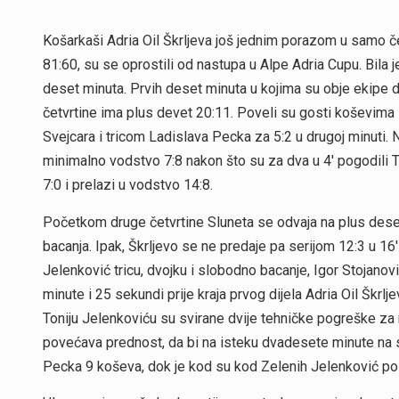
Košarkaši Adria Oil Škrljeva još jednim porazom u samo č
81:60, su se oprostili od nastupa u Alpe Adria Cupu. Bila j
deset minuta. Prvih deset minuta u kojima su obje ekipe do
četvrtine ima plus devet 20:11. Poveli su gosti koševim
Svejcara i tricom Ladislava Pecka za 5:2 u drugoj minuti. N
minimalno vodstvo 7:8 nakon što su za dva u 4′ pogodili To
7:0 i prelazi u vodstvo 14:8.
Početkom druge četvrtine Sluneta se odvaja na plus dese
bacanja. Ipak, Škrljevo se ne predaje pa serijom 12:3 u 1
Jelenković tricu, dvojku i slobodno bacanje, Igor Stojanovi
minute i 25 sekundi prije kraja prvog dijela Adria Oil Škrlj
Toniju Jelenkoviću su svirane dvije tehničke pogreške za
povećava prednost, da bi na isteku dvadesete minute na s
Pecka 9 koševa, dok je kod su kod Zelenih Jelenković pos