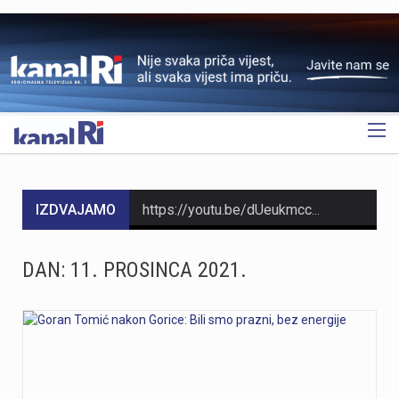
OGLAS
IZDVAJAMO
https://youtu.be/dUeukmccp5w U gospodarskoj zoni Volnik pokraj Cresa svečano je obilježen početak izgradnje novog vatrogasnog doma, što predstavlja jedan od najvažnijih infrastrukturnih projekata za tamošnje vatrogastvo. Umjesto kamena temeljca, u temelje je položena kutija s vatrogasnom sjekiricom, mlaznicom i drugim predmetima, a događaju su prisustvovali gradonačelnik Cresa Marin Gregorović te dužnosnici i članovi vatrogasnih društava. Više u videoprilogu:
https://youtu.be/MxppqkGISgM U umjetničkom paviljonu Juraj Šporer u Opatiji otvorena je izložba Pop arta pred gotovo 800 posjetitelja, nakon čega je održano i stručno vodstvo. Djela dolaze iz jedne od najvećih privatnih zbirki u Austriji koju su 1960-ih pokrenuli Peter Infeld i njegova majka, a uključuje i radove Andyja Warhola. Izložba ostaje otvorena do 27. rujna i može se razgledati svakim danom od 10 do 22 sata. Više u videoprilogu:
DAN:
11. PROSINCA 2021.
https://youtu.be/aILFsriI-vk
https://youtu.be/LjEOo1QMD1E Nogometaši Rijeke pobijedili su finski Ilves u prvoj utakmici 3. kola kvalifikacija za Konferencijsku ligu pogotkom Nike Jankovića u 16. minuti. Unatoč minimalnoj prednosti s kojom putuju na uzvrat, trener Matjaž Kek izrazio je zabrinutost zbog manjka realizacije i nervoze u igri. Uzvratna utakmica igra se u Finskoj u četvrtak, 13. kolovoza s početkom u 18 sati. Više u videoprilogu:
https://youtu.be/qV4DNBJPlKw Zbog dugotrajne suše i smanjenja izdašnosti izvora, KD Vodovod i kanalizacija apelira na racionalno korištenje vode na riječkom području, iako su trenutne zalihe dostatne i nema potrebe za redukcijama. Cilj preporučenih mjera, koje uključuju zabranu zalijevanja travnjaka i pranja automobila, jest smanjenje dnevne potrošnje za 10 do 15 posto. Više u videoprilogu: