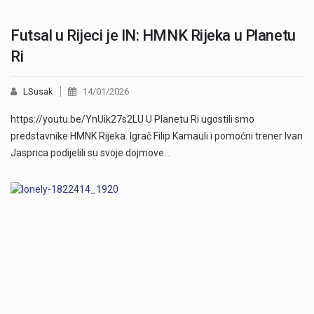
Futsal u Rijeci je IN: HMNK Rijeka u Planetu
Ri
LSusak
14/01/2026
https://youtu.be/YnUik27s2LU U Planetu Ri ugostili smo
predstavnike HMNK Rijeka. Igrač Filip Kamauli i pomoćni trener Ivan
Jasprica podijelili su svoje dojmove…