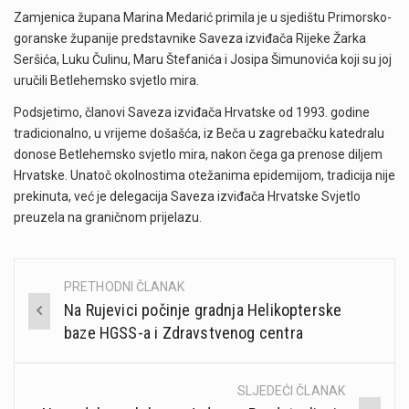
Zamjenica župana Marina Medarić primila je u sjedištu Primorsko-
goranske županije predstavnike Saveza izviđača Rijeke Žarka
Seršića, Luku Čulinu, Maru Štefanića i Josipa Šimunovića koji su joj
uručili Betlehemsko svjetlo mira.
Podsjetimo, članovi Saveza izviđača Hrvatske od 1993. godine
tradicionalno, u vrijeme došašća, iz Beča u zagrebačku katedralu
donose Betlehemsko svjetlo mira, nakon čega ga prenose diljem
Hrvatske. Unatoč okolnostima otežanima epidemijom, tradicija nije
prekinuta, već je delegacija Saveza izviđača Hrvatske Svjetlo
preuzela na graničnom prijelazu.
PRETHODNI ČLANAK
Post
Na Rujevici počinje gradnja Helikopterske
navigation
baze HGSS-a i Zdravstvenog centra
SLJEDEĆI ČLANAK