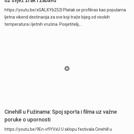
uz svjež zrak i zabavu
https://youtu.be/xGALXYb252I Platak se profilirao kao popularna
ljetna vikend destinacija za sve koji traže bijeg od visokih
temperatura i ljetnih vrućina. Posjetitelji,…
Cinehill u Fužinama: Spoj sporta i filma uz važne
poruke o upornosti
https://youtu.be/9En-vfIYVxU U sklopu festivala Cinehill u