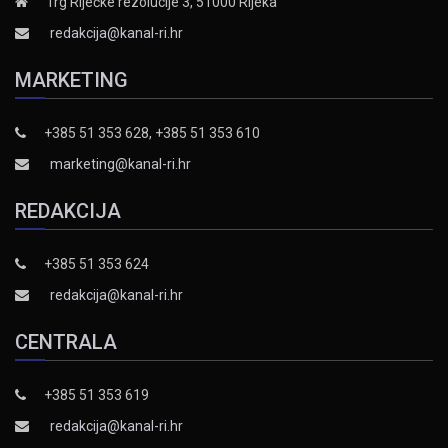
Trg Riječke rezolucije 3, 51000 Rijeka
redakcija@kanal-ri.hr
MARKETING
+385 51 353 628, +385 51 353 610
marketing@kanal-ri.hr
REDAKCIJA
+385 51 353 624
redakcija@kanal-ri.hr
CENTRALA
+385 51 353 619
redakcija@kanal-ri.hr