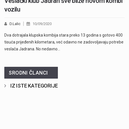
Veslački klub Jadran sve bliže novom kombi
vozilu
D.Lalic
10/09/2020
Dva dotrajala klupska kombija stara preko 13 godina s gotovo 400
tisuća prijeđenih kilometara, već odavno ne zadovoljavaju potrebe
veslača Jadrana. No nedavno…
SRODNI ČLANCI
IZ ISTE KATEGORIJE